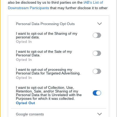
also be disclosed by us to third parties on the
IAB’s List of
Οι ζωολογικοί κήποι στην Ευρώπη που
Downstream Participants
that may further disclose it to other
πρέπει να δεις!
third parties.
Please note that this website/app uses one or more Google
Personal Data Processing Opt Outs
ΔΙΑΒΆΣΤΕ ΠΕΡΙΣΣΌΤΕΡΑ
services and may gather and store information including but
not limited to your visit or usage behaviour. You may click to
I want to opt-out of the Sharing of my
personal data.
grant or deny consent to Google and its third-party tags to
Opted In
use your data for below specified purposes in below Google
consent section.
I want to opt-out of the Sale of my
Personal Data.
Opted In
I want to opt-out of processing my
Personal Data for Targeted Advertising.
Opted In
I want to opt-out of Collection, Use,
Retention, Sale, and/or Sharing of my
Personal Data that Is Unrelated with the
Purposes for which it was collected.
Opted Out
Ηνωμένες Πολιτείες Αμερικής
Google consents