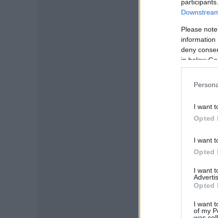
participants
Downstream 
Please note
information 
deny consent
in below Go
Persona
I want t
Opted 
I want t
Opted 
I want 
Advertis
Opted 
I want t
of my P
was col