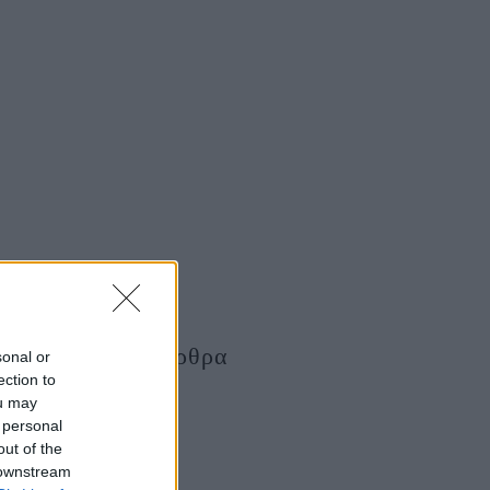
Τελευταία Άρθρα
sonal or
ection to
ou may
 personal
out of the
 downstream