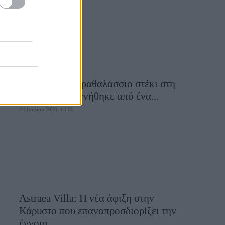
Εν πλώ: Το παραθαλάσσιο στέκι στη
Λήμνο που γεννήθηκε από ένα...
24 Ιουλίου 2026, 13:00
Astraea Villa: Η νέα άφιξη στην
Κάρυστο που επαναπροσδιορίζει την
έννοια...