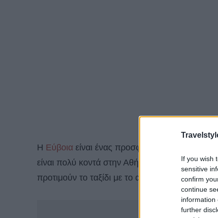
Travelstyl
Η
Εύβοια
είναι ένας προσφιλής τουριστικός πρ
If you wish 
είναι πολύ κοντά στην Αθήνα και από οικονομι
sensitive in
προτιμούν το ταξίδι με το αυτοκίνητο είναι ιδαν
confirm you
continue se
information 
-
further disc