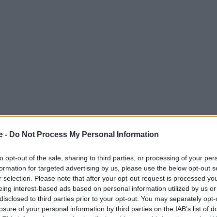
e -
Do Not Process My Personal Information
οορισμός, αφού είναι πανέμορφη, συνδυάζει τα πάντα,
to opt-out of the sale, sharing to third parties, or processing of your per
κής πλευράς απευθύνεται σε όλους! Ειδικά για όσους
formation for targeted advertising by us, please use the below opt-out s
ικός
προορισμός
για διακοπές.
r selection. Please note that after your opt-out request is processed y
eing interest-based ads based on personal information utilized by us or
disclosed to third parties prior to your opt-out. You may separately opt-
 Advertisement -
losure of your personal information by third parties on the IAB’s list of