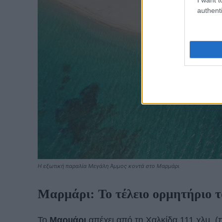
authenti
Η εξωτική παραλία Μεγάλη Άμμος κοντά στο Μαρμάρι
Μαρµάρι: Το τέλειο ορµητήριο
Το
Μαρµάρι
απέχει από τη Χαλκίδα 111 χλµ. (