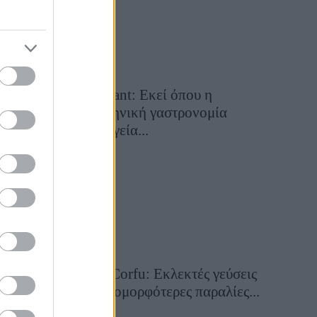
Cavos Restaurant: Εκεί όπου η
αυθεντική ελληνική γαστρονομία
συναντά τη μαγεία...
28 Ιουλίου 2026, 10:58
Aiolia Avlaki Corfu: Εκλεκτές γεύσεις
σε μία από τις ομορφότερες παραλίες...
28 Ιουλίου 2026, 10:50