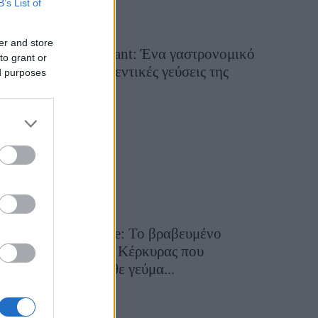
B’s List of
er and store
Tsapis Restaurant: Ένα γαστρονομικό
to grant or
ταξίδι στις αυθεντικές γεύσεις της
ed purposes
Σίφνου!
29 Ιουλίου 2026, 9:54
Toula’s Seaside: Το βραβευμένο
εστιατόριο της Κέρκυρας που
μετατρέπει κάθε γεύμα...
28 Ιουλίου 2026, 11:05