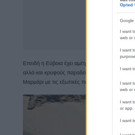
Opted 
Google 
I want t
web or d
I want t
purpose
Επειδή η Εύβοια έχει αμέτρητες ομορφιές και 
I want 
αλλά και κρυφούς παραδείσους, εδώ θα πάμε σ
Μαρμάρι με τις εξωτικές παραλίες…
I want t
web or d
I want t
or app.
I want t
I want t