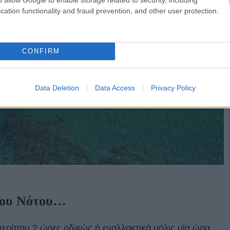
cation functionality and fraud prevention, and other user protection.
CONFIRM
Data Deletion
Data Access
Privacy Policy
 του Νότου…
περίπου 2 ώρες οδικώς ή εναλλακτικά µόλις µία ώρα