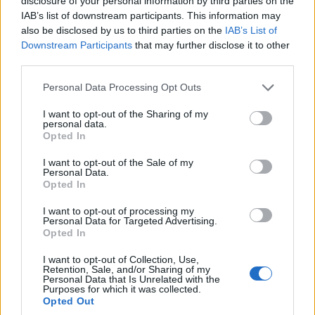
disclosure of your personal information by third parties on the
κρασιού
IAB’s list of downstream participants. This information may
also be disclosed by us to third parties on the
IAB’s List of
Δεν μπορείτε να χάσετε το
La Cité du Vin
. Αυτό το
Downstream Participants
that may further disclose it to other
μουσείο στις όχθες του ποταμού Garonne είναι ένα
third parties.
από τα αρχιτεκτονικά εκθέματα της πόλης, με
Please note that this website/app uses one or more Google
Personal Data Processing Opt Outs
καμπύλες που μιμούνται μια σταγόνα, ένα αμπέλι ή
services and may gather and store information including but
not limited to your visit or usage behaviour. You may click to
I want to opt-out of the Sharing of my
μια καράφα, ανάλογα με την ερμηνεία του
personal data.
grant or deny consent to Google and its third-party tags to
Opted In
καθενός… Το μουσείο ξεκίνησε το 2016 και είναι
use your data for below specified purposes in below Google
consent section.
I want to opt-out of the Sale of my
μια κατάθεση αγάπης για το κρασί από κάθε
Personal Data.
Opted In
περιοχή και εποχή που μπορεί κανείς να φανταστεί.
Αλλά δεν είναι τα τιρμπουσόν και το παλιό γοτθικό
I want to opt-out of processing my
Personal Data for Targeted Advertising.
σενάριο που θα περίμενε κανείς – εδώ όλα είναι
Opted In
σούπερ μοντέρνα. Θα μάθετε για την ιστορία, τις
I want to opt-out of Collection, Use,
Retention, Sale, and/or Sharing of my
πρακτικές οινοποίησης και τις ποικιλίες σταφυλιών
Personal Data that Is Unrelated with the
Purposes for which it was collected.
μέσα από διαδραστικές οθόνες, βίντεο και
Opted Out