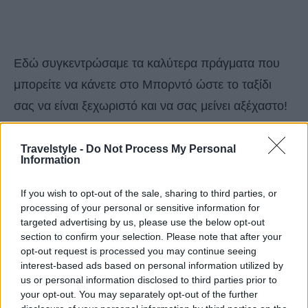
Εδώ συγκεντρώσαμε τα καλύτερα πράγματα που
μπορείτε να κάνετε στο Μπορντό ώστε το ταξίδι
σας να είναι ξεχωριστό και να σας μείνει αξέχαστο!
Εκτός από τα προφανή και τα σπουδαία αξιοθέατα
ανακαλύψτε πιο πέρα την πρωτεύουσα της
Travelstyle -
Do Not Process My Personal
Information
περιοχής Nouvelle-Aquitaine της Γαλλίας.
If you wish to opt-out of the sale, sharing to third parties, or
Από αμπελώνες μέχρι βινύλια, αυτά είναι
processing of your personal or sensitive information for
targeted advertising by us, please use the below opt-out
τα κορυφαία πράγματα που μπορείτε να
section to confirm your selection. Please note that after your
opt-out request is processed you may continue seeing
κάνετε στο Μπορντό
interest-based ads based on personal information utilized by
us or personal information disclosed to third parties prior to
Επισκεφθείτε ένα υπερσύγχρονο μουσείο
your opt-out. You may separately opt-out of the further