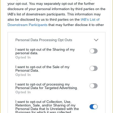
your opt-out. You may separately opt-out of the further
disclosure of your personal information by third parties on the
IAB’s list of downstream participants. This information may
also be disclosed by us to third parties on the
IAB’s List of
Downstream Participants
that may further disclose it to other
third parties.
Please note that this website/app uses one or more Google
Dead Vlei στο νοτιότερο σημείο της ερήμου Namib
Personal Data Processing Opt Outs
services and may gather and store information including but
Desert, στο Εθνικό Πάρκο Namib-Naukluft της
not limited to your visit or usage behaviour. You may click to
I want to opt-out of the Sharing of my
personal data.
Ναμίμπια.
grant or deny consent to Google and its third-party tags to
Opted In
use your data for below specified purposes in below Google
consent section.
I want to opt-out of the Sale of my
Personal Data.
Opted In
I want to opt-out of processing my
Personal Data for Targeted Advertising.
Opted In
I want to opt-out of Collection, Use,
Retention, Sale, and/or Sharing of my
Personal Data that Is Unrelated with the
Purposes for which it was collected.