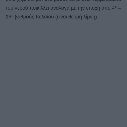
του νερού ποικίλλει ανάλογα µε την εποχή από 4° –
25° βαθµούς Κελσίου (είναι θερµή λίµνη).