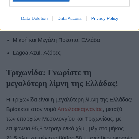
Sun Moon, Ταϊβάν
Lago d’Orta, Ιταλία
Data Deletion
Data Access
Privacy Policy
Breitling See, Γερμανία
Μικρή και Μεγάλη Πρέσπα, Ελλάδα
Lagoa Azul, Αζόρες
Τριχωνίδα: Γνωρίστε τη
μεγαλύτερη λίμνη της Ελλάδας!
Η Τριχωνίδα είναι η µεγαλύτερη λίµνη της Ελλάδας!
Βρίσκεται στον νοµό
Αιτωλοακαρνανίας
, µεταξύ
των επαρχιών Μεσολογγίου και Τριχωνίδας, µε
επιφάνεια 95,8 τετραγωνικά χλµ., µέγιστο µήκος
21,5 χλµ. και µέγιστο βάθος 58 µ. ενώ θερµοκρασία