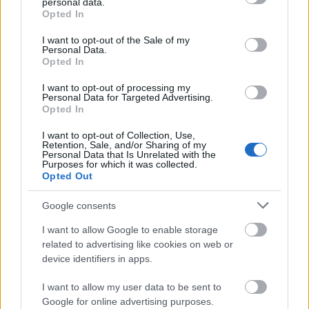
προτιμότερο τον χειμώνα, καθώς έχει ελάχιστους
personal data.
grant or deny consent to Google and its third-party tags to
Opted In
use your data for below specified purposes in below Google
τουρίστες.
consent section.
I want to opt-out of the Sale of my
Personal Data.
Opted In
Η λίστα με τις καλύτερες λίμνες του
I want to opt-out of processing my
κόσμου:
Personal Data for Targeted Advertising.
Opted In
I want to opt-out of Collection, Use,
Retention, Sale, and/or Sharing of my
Personal Data that Is Unrelated with the
Purposes for which it was collected.
Opted Out
Google consents
I want to allow Google to enable storage
related to advertising like cookies on web or
device identifiers in apps.
I want to allow my user data to be sent to
Google for online advertising purposes.