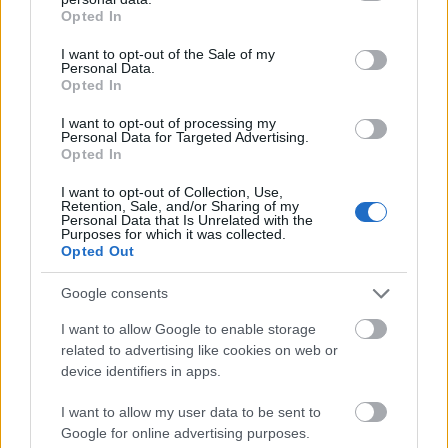
grant or deny consent to Google and its third-party tags to
Opted In
Πιο συγκεκριμένα, με ενδιάμεσο σταθμό την Αθήνα
use your data for below specified purposes in below Google
consent section.
I want to opt-out of the Sale of my
προς Αστυπάλαια, Σαντορίνη, Σύρο, Μύκονο,
Personal Data.
Opted In
Ηράκλειο, Ζάκυνθο, Πάρο, Κάρπαθο, Ικαρία,
Κύθηρα, Σκιάθο, Χίο, Μήλο, Νάξο, Κέρκυρα, Κω,
I want to opt-out of processing my
Personal Data for Targeted Advertising.
Κεφαλονιά, Αλεξανδρούπολη, Μυτιλήνη, Σάμο,
Opted In
Λήμνο, Ιωάννινα, Χανιά και Κάλυμνο. Με ενδιάμεσο
I want to opt-out of Collection, Use,
Retention, Sale, and/or Sharing of my
σταθμό το αεροδρόμιο της Θεσσαλονίκης προς
Personal Data that Is Unrelated with the
Purposes for which it was collected.
Κέρκυρα, Χίο, Σάμο Μυτιλήνη και Σκύρο. Επίσης,
Opted Out
τα ελληνικά νησιά είναι κερδισμένα και με τη νέα
Google consents
συμφωνία των Air France και KLM με την Sky
I want to allow Google to enable storage
Express
!
related to advertising like cookies on web or
device identifiers in apps.
I want to allow my user data to be sent to
Google for online advertising purposes.