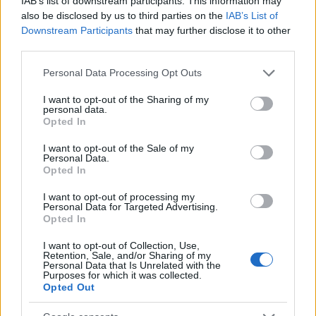
IAB’s list of downstream participants. This information may
also be disclosed by us to third parties on the
IAB’s List of
Downstream Participants
that may further disclose it to other
third parties.
Please note that this website/app uses one or more Google
Personal Data Processing Opt Outs
services and may gather and store information including but
not limited to your visit or usage behaviour. You may click to
I want to opt-out of the Sharing of my
personal data.
grant or deny consent to Google and its third-party tags to
Opted In
use your data for below specified purposes in below Google
consent section.
I want to opt-out of the Sale of my
Personal Data.
Opted In
Ελεύθερη είσοδος στο Μουσείο Μπενάκη
I want to opt-out of processing my
Personal Data for Targeted Advertising.
την 25η Μαρτίου
Opted In
Συνδέοντας τη θεματική της νέας μόνιμης έκθεσης
I want to opt-out of Collection, Use,
Retention, Sale, and/or Sharing of my
Personal Data that Is Unrelated with the
του τρίτου ορόφου –«Νεότερη Ελλάδα»– με τον
Purposes for which it was collected.
Opted Out
εορτασμό της εθνικής επετείου, το Μουσείο
Μπενάκη καλεί το κοινό να επισκεφτεί το Μουσείο