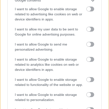
Google consents
Ελληνικού Πολιτισμού
την 25η Μαρτίου, από τις
I want to allow Google to enable storage
13:00 έως τις 18:00, με ελεύθερη είσοδο.
related to advertising like cookies on web or
device identifiers in apps.
Παράλληλα, στο αμφιθέατρο του Μουσείου θα
προβάλλεται το ντοκιμαντέρ του Ηλία Γιαννακάκη
I want to allow my user data to be sent to
Google for online advertising purposes.
«1821 Πριν και Μετά: Η γέννηση της Σύγχρονης
Ελλάδας», μια παραγωγή του Μουσείου Μπενάκη
I want to allow Google to send me
personalized advertising.
και της Marketing Greece, το οποίο αναφέρεται
στην επετειακή έκθεση για τα 200 χρόνια από την
I want to allow Google to enable storage
related to analytics like cookies on web or
Επανάσταση του 1821 που διοργάνωσε το
device identifiers in apps.
Μουσείο Μπενάκη με τη σύμπραξη της Τράπεζας
I want to allow Google to enable storage
της Ελλάδος, της Εθνικής Τράπεζας και της Alpha
related to functionality of the website or app.
Bank.
I want to allow Google to enable storage
related to personalization.