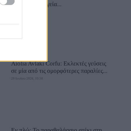
συναντά τη μαγεία...
28 Ιουλίου 2026, 10:58
Aiolia Avlaki Corfu: Εκλεκτές γεύσεις
σε μία από τις ομορφότερες παραλίες...
28 Ιουλίου 2026, 10:50
Εν πλώ: Το παραθαλάσσιο στέκι στη