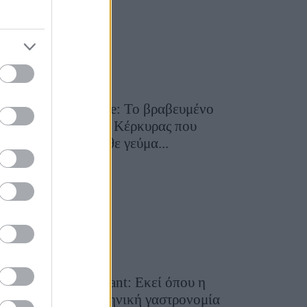
Toula’s Seaside: Το βραβευμένο
εστιατόριο της Κέρκυρας που
μετατρέπει κάθε γεύμα...
28 Ιουλίου 2026, 11:05
Cavos Restaurant: Εκεί όπου η
αυθεντική ελληνική γαστρονομία