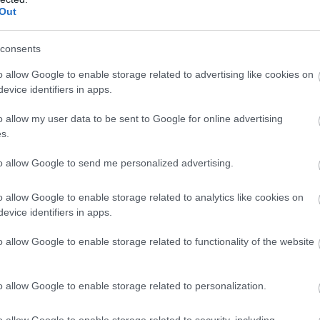
Out
consents
o allow Google to enable storage related to advertising like cookies on
evice identifiers in apps.
o allow my user data to be sent to Google for online advertising
s.
to allow Google to send me personalized advertising.
o allow Google to enable storage related to analytics like cookies on
Las Hotel and Spa 4* για να εξερευνήσετε την Μάνη
evice identifiers in apps.
o allow Google to enable storage related to functionality of the website
ισκεφτείτε το προφίλ
των ΕΙΚΟΝΩΝ στο Instagram
,
και
νται στο
post του διαγωνισμού που βλέπετε και εδώ.
o allow Google to enable storage related to personalization.
o allow Google to enable storage related to security, including