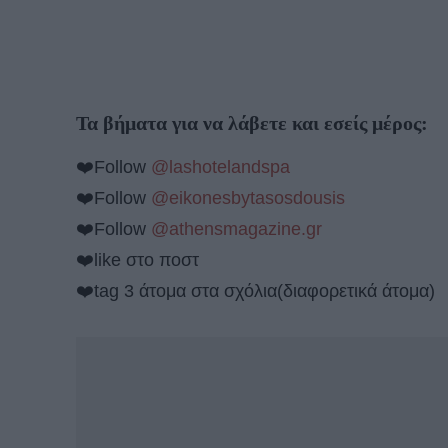
Τα βήματα για να λάβετε και εσείς μέρος:
❤️Follow
@lashotelandspa
❤️Follow
@eikonesbytasosdousis
❤️Follow
@athensmagazine.gr
❤️like στο ποστ
❤️tag 3 άτομα στα σχόλια(διαφορετικά άτομα)