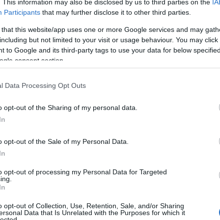
. This information may also be disclosed by us to third parties on the
IA
Participants
that may further disclose it to other third parties.
 Advertisement -
 that this website/app uses one or more Google services and may gath
including but not limited to your visit or usage behaviour. You may click 
 to Google and its third-party tags to use your data for below specifi
ogle consent section.
l Data Processing Opt Outs
o opt-out of the Sharing of my personal data.
In
o opt-out of the Sale of my Personal Data.
In
to opt-out of processing my Personal Data for Targeted
ing.
In
o opt-out of Collection, Use, Retention, Sale, and/or Sharing
ersonal Data that Is Unrelated with the Purposes for which it
lected.