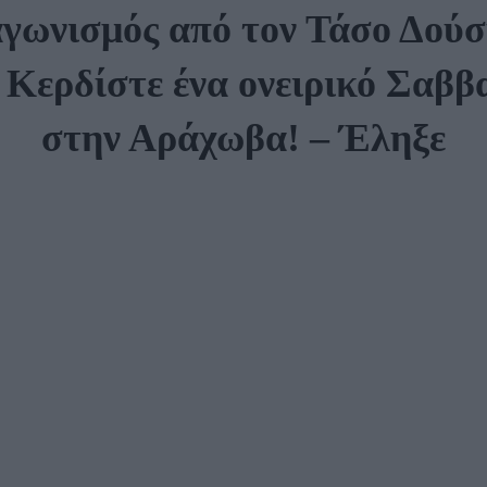
αγωνισμός από τον Τάσο Δούση
 Κερδίστε ένα ονειρικό Σαβ
στην Αράχωβα! – Έληξε