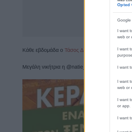
Opted 
Google 
I want t
web or d
I want t
Κάθε εβδομάδα o
Τάσος Δούσης
έχει για εσάς 
purpose
Μεγάλη νικήτρια η @natie_suerte!
I want 
I want t
web or d
I want t
or app.
I want t
I want t