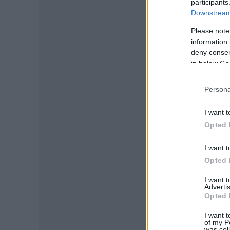
participants
Downstream 
Please note
information 
deny consent
in below Go
Persona
I want t
Opted 
I want t
Opted 
I want 
Advertis
Opted 
I want t
of my P
was col