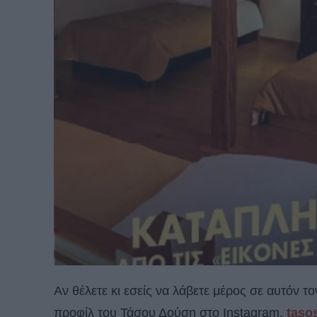
Αν θέλετε κι εσείς να λάβετε μέρος σε αυτόν τ
προφίλ του Τάσου Δούση στο Instagram,
taso