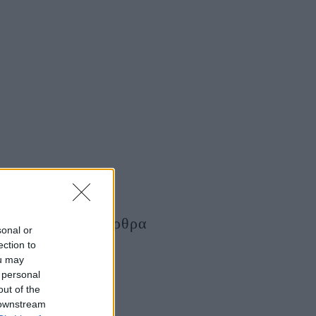
Τελευταία Άρθρα
sonal or
ection to
ou may
 personal
out of the
 downstream