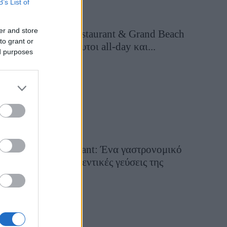
B’s List of
er and store
Grand Asia Restaurant & Grand Beach
to grant or
Club: Οι απόλυτοι all-day και...
ed purposes
3 ημέρες πριν
Tsapis Restaurant: Ένα γαστρονομικό
ταξίδι στις αυθεντικές γεύσεις της
Σίφνου!
29 Ιουλίου 2026, 9:54