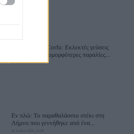
Aiolia Avlaki Corfu: Εκλεκτές γεύσεις
σε μία από τις ομορφότερες παραλίες...
28 Ιουλίου 2026, 10:50
Εν πλώ: Το παραθαλάσσιο στέκι στη
Λήμνο που γεννήθηκε από ένα...
24 Ιουλίου 2026, 13:00