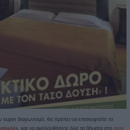
ον super διαγωνισμό, θα πρέπει να επισκεφτείτε το
sdousis
, και να ακολουθήσετε όλα τα βήματα στο
post