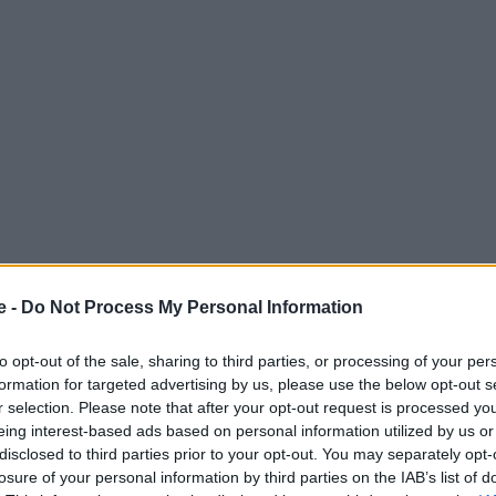
e -
Do Not Process My Personal Information
ατοκύριακο στην
Αράχωβα
, στον Ξενώνα “ΟΔΟΣ
νες»!
to opt-out of the sale, sharing to third parties, or processing of your per
formation for targeted advertising by us, please use the below opt-out s
r selection. Please note that after your opt-out request is processed y
 Advertisement -
eing interest-based ads based on personal information utilized by us or
disclosed to third parties prior to your opt-out. You may separately opt-
losure of your personal information by third parties on the IAB’s list of