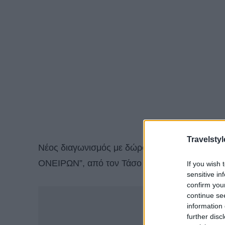
Travelstyl
Νέος διαγωνισμός με δώρο ένα ονειρικό Σαββ
ΟΝΕΙΡΩΝ”, από τον Τάσο Δούση και τις «Εικό
If you wish 
sensitive in
confirm you
-
continue se
information 
further disc