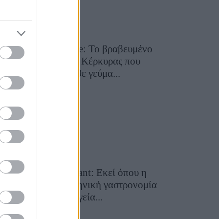
Toula’s Seaside: Το βραβευμένο
εστιατόριο της Κέρκυρας που
μετατρέπει κάθε γεύμα...
28 Ιουλίου 2026, 11:05
Cavos Restaurant: Εκεί όπου η
αυθεντική ελληνική γαστρονομία
συναντά τη μαγεία...
28 Ιουλίου 2026, 10:58