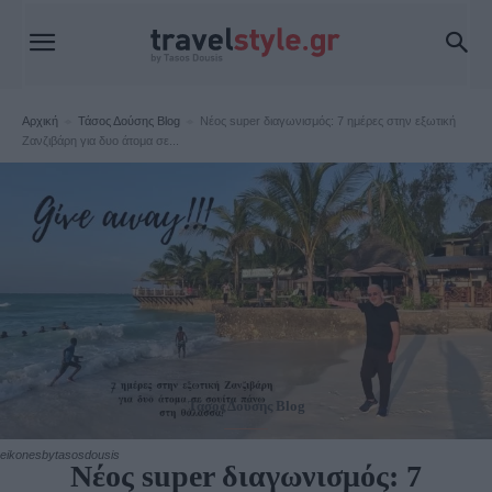
Αρχική
Τάσος Δούσης Blog
Νέος super διαγωνισμός: 7 ημέρες στην εξωτική
Ζανζιβάρη για δυο άτομα σε...
Τάσος Δούσης Blog
eikonesbytasosdousis
Νέος super διαγωνισμός: 7