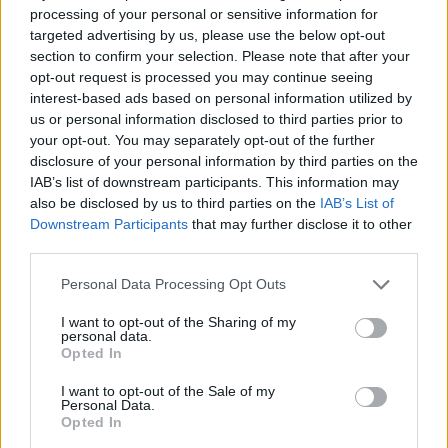
processing of your personal or sensitive information for
λογαριασμούς
targeted advertising by us, please use the below opt-out
μας
@tasosdousis
@eikonesbytasosdousis
@world
section to confirm your selection. Please note that after your
opt-out request is processed you may continue seeing
vibesbyeleanna
@travelstylegr
@athensmagazine.g
interest-based ads based on personal information utilized by
r
#eikonesbytasosdousis
us or personal information disclosed to third parties prior to
your opt-out. You may separately opt-out of the further
disclosure of your personal information by third parties on the
IAB’s list of downstream participants. This information may
also be disclosed by us to third parties on the
IAB’s List of
Downstream Participants
that may further disclose it to other
third parties.
Please note that this website/app uses one or more Google
Personal Data Processing Opt Outs
services and may gather and store information including but
not limited to your visit or usage behaviour. You may click to
I want to opt-out of the Sharing of my
personal data.
grant or deny consent to Google and its third-party tags to
Opted In
use your data for below specified purposes in below Google
consent section.
I want to opt-out of the Sale of my
Personal Data.
Opted In