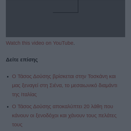
Watch this video on YouTube
.
Δείτε επίσης
Ο Τάσος Δούσης βρίσκεται στην Τοσκάνη και
μας ξεναγεί στη Σιένα, το μεσαιωνικό διαμάντι
της Ιταλίας
Ο Τάσος Δούσης αποκαλύπτει 20 λάθη που
κάνουν οι ξενοδόχοι και χάνουν τους πελάτες
τους