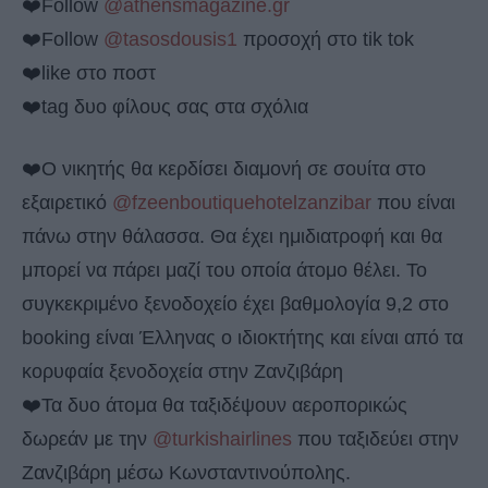
❤️Follow
@athensmagazine.gr
❤️Follow
@tasosdousis1
προσοχή στο tik tok
❤️like στο ποστ
❤️tag δυο φίλους σας στα σχόλια
❤️Ο νικητής θα κερδίσει διαμονή σε σουίτα στο
εξαιρετικό
@fzeenboutiquehotelzanzibar
που είναι
πάνω στην θάλασσα. Θα έχει ημιδιατροφή και θα
μπορεί να πάρει μαζί του οποία άτομο θέλει. Το
συγκεκριμένο ξενοδοχείο έχει βαθμολογία 9,2 στο
booking είναι Έλληνας ο ιδιοκτήτης και είναι από τα
κορυφαία ξενοδοχεία στην Ζανζιβάρη
❤️Τα δυο άτομα θα ταξιδέψουν αεροπορικώς
δωρεάν με την
@turkishairlines
που ταξιδεύει στην
Ζανζιβάρη μέσω Κωνσταντινούπολης.