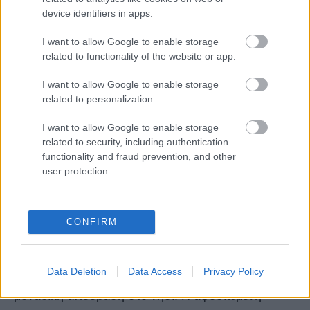
device identifiers in apps.
❤️ Συνδυάζοντας τις αρχές της καλής ζωής, του εὖ
ζῆν (f-zeen) στα αρχαία ελληνικά, και την ομορφιά
I want to allow Google to enable storage
related to functionality of the website or app.
της αφρικανικής φύσης, το
F-Zeen
Boutique Hotel
Zanzibar
προσφέρει έναν τροπικό παράδεισο
I want to allow Google to enable storage
related to personalization.
κρυμμένο στο
χωριό Uroa
. Σε μια παρθένα
παραλία 250 μέτρων με λευκή άμμο, οι
I want to allow Google to enable storage
related to security, including authentication
παραθαλάσσιες εγκαταστάσεις προσφέρουν μια
functionality and fraud prevention, and other
αυθεντική απόδραση στο νησί με εγκαταστάσεις
user protection.
φιλικές προς τα παιδιά και σύγχρονες ανέσεις.
Απολαύστε κομψά σχεδιασμένα δωμάτια και
CONFIRM
σουίτες, απολαυστικό φαγητό και καθηλωτικές
δραστηριότητες αναψυχής που αποτυπώνουν την
Data Deletion
Data Access
Privacy Policy
ομορφιά και τον πολιτισμό της Ζανζιβάρης για μια
μοναδική απόδραση στο νησί. Η αφοσιωμένη