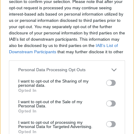
section to confirm your selection. Please note that after your
opt-out request is processed you may continue seeing
interest-based ads based on personal information utilized by
us or personal information disclosed to third parties prior to
your opt-out. You may separately opt-out of the further
disclosure of your personal information by third parties on the
IAB’s list of downstream participants. This information may
also be disclosed by us to third parties on the
IAB’s List of
Downstream Participants
that may further disclose it to other
third parties.
Please note that this website/app uses one or more Google
Personal Data Processing Opt Outs
services and may gather and store information including but
not limited to your visit or usage behaviour. You may click to
I want to opt-out of the Sharing of my
personal data.
grant or deny consent to Google and its third-party tags to
Opted In
use your data for below specified purposes in below Google
consent section.
I want to opt-out of the Sale of my
Personal Data.
Στη συνέχεια επισκέπτονται την Γκραν Βία, τον
Opted In
δρόμο-σύμβολο της Μαδρίτης, παρακολουθούν μία
I want to opt-out of processing my
παράσταση φλαμένκο ταμπλάο και μένουν
Personal Data for Targeted Advertising.
Opted In