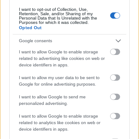
κατάπληκτοι με το Monasterio de las Descabas
I want to opt-out of Collection, Use,
Reales, ένα παλάτι το οποίο μετατράπηκε σε
Retention, Sale, and/or Sharing of my
Personal Data that Is Unrelated with the
μοναστήρι και φιλοξενεί μοναδικά έργα τέχνης και
Purposes for which it was collected.
Opted Out
τοιχογραφίες.
Google consents
Επίσης μας προτείνουν εκπληκτικά μαγαζιά για να
I want to allow Google to enable storage
αγοράσουμε περίτεχνες βεντάλιες, να
related to advertising like cookies on web or
device identifiers in apps.
απολαύσουμε τα παραδοσιακά σάντουιτς, φαγητά
και γλυκά της Μαδρίτης, malls για ατελείωτο
I want to allow my user data to be sent to
Google for online advertising purposes.
shopping και καταπληκτικά rooftop για την
κορυφαία θέα στο ηλιοβασίλεμα.
I want to allow Google to send me
personalized advertising.
I want to allow Google to enable storage
related to analytics like cookies on web or
device identifiers in apps.