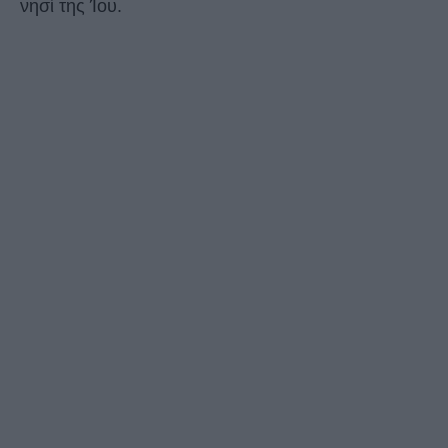
νησί της Ίου.