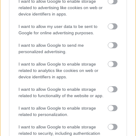
I want to allow Google to enable storage
related to advertising like cookies on web or
device identifiers in apps.
Αν σκέφτεστε να επισκεφτείτε την Ίο, το
Rita’s
Place
είναι η
Νο.1 επιλογή
. Δείτε τις παρακάτω
I want to allow my user data to be sent to
Google for online advertising purposes.
φωτογραφίες και θα καταλάβετε:
I want to allow Google to send me
personalized advertising.
I want to allow Google to enable storage
related to analytics like cookies on web or
device identifiers in apps.
I want to allow Google to enable storage
related to functionality of the website or app.
I want to allow Google to enable storage
related to personalization.
I want to allow Google to enable storage
related to security, including authentication