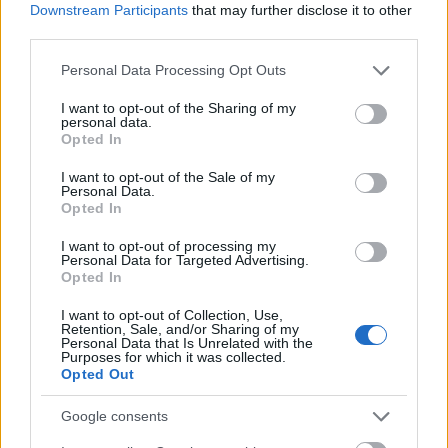
Downstream Participants
that may further disclose it to other
third parties.
Please note that this website/app uses one or more Google
Personal Data Processing Opt Outs
services and may gather and store information including but
not limited to your visit or usage behaviour. You may click to
I want to opt-out of the Sharing of my
personal data.
grant or deny consent to Google and its third-party tags to
Opted In
use your data for below specified purposes in below Google
consent section.
I want to opt-out of the Sale of my
Personal Data.
Opted In
I want to opt-out of processing my
Personal Data for Targeted Advertising.
Δείτε επίσης
Τα 7 “κρυμμένα” διαμάντια του
Opted In
κόσμου! Ανάμεσά τους και ένα ελληνικό νησί που
I want to opt-out of Collection, Use,
δεν φαντάζεστε!
Retention, Sale, and/or Sharing of my
Personal Data that Is Unrelated with the
Purposes for which it was collected.
Opted Out
Η τιμή ανά διανυκτέρευση εξαρτάται από την
περίοδο που θα το επισκεφτείτε (τον
Ιούλιο
ξεκινά
Google consents
από 61 ευρώ τη βραδιά).