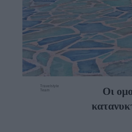
Travelstyle
Οι ομο
Team
κατανυκ