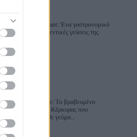
Tsapis Restaurant: Ένα γαστρονομικό
ταξίδι στις αυθεντικές γεύσεις της
Σίφνου!
29 Ιουλίου 2026, 9:54
Toula’s Seaside: Το βραβευμένο
εστιατόριο της Κέρκυρας που
μετατρέπει κάθε γεύμα...
28 Ιουλίου 2026, 11:05