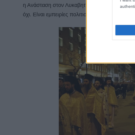
η Ανάσταση στον Λυκαβηττό είναι πραγματικά συ
authenti
όχι. Είναι εμπειρίες πολιτισμού, παράδοσης κα