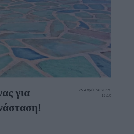
νας για
26 Απριλίου 2019,
15:10
νάσταση!