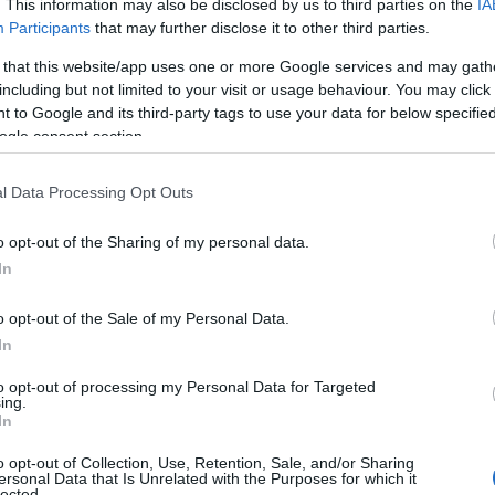
. This information may also be disclosed by us to third parties on the
IA
Participants
that may further disclose it to other third parties.
 that this website/app uses one or more Google services and may gath
 όμως και η πρωτεύουσα έχει τις δικές της ομορφιές.
including but not limited to your visit or usage behaviour. You may click 
 to Google and its third-party tags to use your data for below specifi
άνυξη και προσευχή ή απλά για όσους θέλουν να
ogle consent section.
τενά όρια της Αθήνας.
l Data Processing Opt Outs
 Advertisement -
o opt-out of the Sharing of my personal data.
In
o opt-out of the Sale of my Personal Data.
In
to opt-out of processing my Personal Data for Targeted
ing.
In
o opt-out of Collection, Use, Retention, Sale, and/or Sharing
ersonal Data that Is Unrelated with the Purposes for which it
lected.