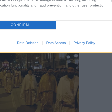
γκλονιστικές εμπειρίες, είτε είσαι θρησκευόμενος είτε
cation functionality and fraud prevention, and other user protection.
ι ιστορίας, περισσότερο από οτιδήποτε άλλο.
CONFIRM
Data Deletion
Data Access
Privacy Policy