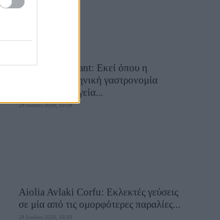
Cavos Restaurant: Εκεί όπου η
αυθεντική ελληνική γαστρονομία
συναντά τη μαγεία...
28 Ιουλίου 2026, 10:58
Aiolia Avlaki Corfu: Εκλεκτές γεύσεις
σε μία από τις ομορφότερες παραλίες...
28 Ιουλίου 2026, 10:50