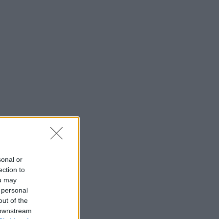
sonal or
ection to
ou may
 personal
out of the
 downstream