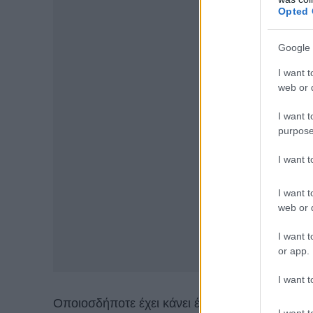
Opted 
Google 
I want t
web or d
I want t
purpose
I want 
I want t
web or d
I want t
or app.
I want t
Οποιοσδήποτε έχει κάνει έστω και μια φορά 
I want t