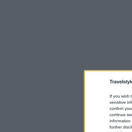
Travelstyl
If you wish 
sensitive in
confirm you
continue se
information 
further disc