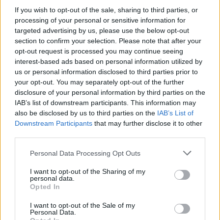
If you wish to opt-out of the sale, sharing to third parties, or
processing of your personal or sensitive information for
targeted advertising by us, please use the below opt-out
section to confirm your selection. Please note that after your
opt-out request is processed you may continue seeing
interest-based ads based on personal information utilized by
us or personal information disclosed to third parties prior to
your opt-out. You may separately opt-out of the further
disclosure of your personal information by third parties on the
IAB’s list of downstream participants. This information may
also be disclosed by us to third parties on the
IAB’s List of
Downstream Participants
that may further disclose it to other
Το
churrasco
είναι ένα είδος μπάρμπεκιου που
third parties.
διαθέτουν σχεδόν όλα τα σπίτια στην περιοχή της
Please note that this website/app uses one or more Google
Personal Data Processing Opt Outs
Βραζιλίας κι αν δοκιμάσετε το κρέας που έχει ψηθεί
services and may gather and store information including but
not limited to your visit or usage behaviour. You may click to
I want to opt-out of the Sharing of my
σε αυτό θα διαπιστώσετε ότι είναι αρκετά πιο
personal data.
grant or deny consent to Google and its third-party tags to
Opted In
μαλακό, ώστε να κόβεται ακόμα και με το κουτάλι!
use your data for below specified purposes in below Google
consent section.
I want to opt-out of the Sale of my
Personal Data.