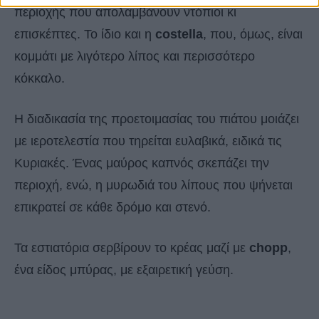
περιοχής που απολαμβάνουν ντόπιοι κι
επισκέπτες. Το ίδιο και η
costella
, που, όμως, είναι
κομμάτι με λιγότερο λίπος και περισσότερο
κόκκαλο.
Η διαδικασία της προετοιμασίας του πιάτου μοιάζει
με ιεροτελεστία που τηρείται ευλαβικά, ειδικά τις
Κυριακές. Ένας μαύρος καπνός σκεπάζει την
περιοχή, ενώ, η μυρωδιά του λίπους που ψήνεται
επικρατεί σε κάθε δρόμο και στενό.
Τα εστιατόρια σερβίρουν το κρέας μαζί με
chopp
,
ένα είδος μπύρας, με εξαιρετική γεύση.