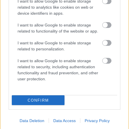
I want to allow Google to enable storage
related to analytics like cookies on web or
device identifiers in apps.
I want to allow Google to enable storage
related to functionality of the website or app.
I want to allow Google to enable storage
related to personalization.
I want to allow Google to enable storage
related to security, including authentication
functionality and fraud prevention, and other
user protection.
CONFIRM
churrasco
Η
picanha
είναι ένα είδος μπριζόλας που ψήνεται
Data Deletion
Data Access
Privacy Policy
μαζί με το λίπος κι είναι το παραδοσιακό πιάτο της