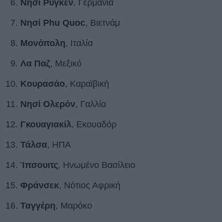
Νησί Ρύγκεν
, Γερμανία
Νησί Phu Quoc
, Βιετνάμ
Μονόπολη
, Ιταλία
Λα Παζ
, Μεξικό
Κουρασάο
, Καραϊβική
Νησί Ολερόν
, Γαλλία
Γκουαγιακίλ
, Εκουαδόρ
Τάλσα
, ΗΠΑ
Ίπσουιτς
, Ηνωμένο Βασίλειο
Φράνσεκ
, Νότιος Αφρική
Ταγγέρη
, Μαρόκο