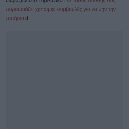
διαβάζετε στο TripAdvisor!
Ο Τάσος Δούσης σας
παρουσιάζει χρήσιμες συμβουλές για να μην την
πατήσετε
!