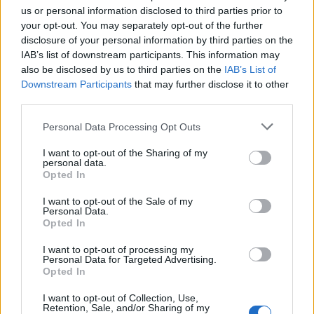
us or personal information disclosed to third parties prior to
your opt-out. You may separately opt-out of the further
disclosure of your personal information by third parties on the
Σύμφωνα με την ταξιδιωτική ιστοσελίδα, στην
IAB’s list of downstream participants. This information may
κορυφή βρέθηκε το Κάλινγκραντ στη Ρωσία, όπου
also be disclosed by us to third parties on the
IAB’s List of
Downstream Participants
that may further disclose it to other
όλο και περισσότεροι ταξιδιώτες δείχνουν το
third parties.
ενδιαφέρον τους να επισκεφτούν, εξαιτίας της
Please note that this website/app uses one or more Google
Personal Data Processing Opt Outs
εύκολης πρόσβασης όσον αφορά τη βίζα, καθώς
services and may gather and store information including but
not limited to your visit or usage behaviour. You may click to
I want to opt-out of the Sharing of my
και για το μείγμα των ρωσικών με τα ευρωπαϊκών
personal data.
grant or deny consent to Google and its third-party tags to
Opted In
στοιχείων που χαρακτηρίζουν τη χώρα.
use your data for below specified purposes in below Google
consent section.
I want to opt-out of the Sale of my
Personal Data.
Opted In
I want to opt-out of processing my
Personal Data for Targeted Advertising.
Opted In
I want to opt-out of Collection, Use,
Retention, Sale, and/or Sharing of my