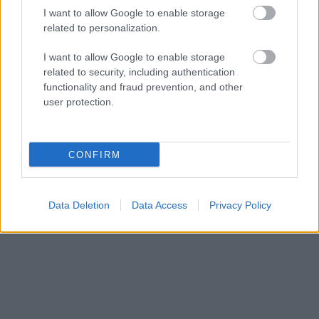
ελληνικός προορισμός ο οποίος είναι η Νάουσα,
η
I want to allow Google to enable storage
related to personalization.
κοσμοπολίτισσα της Πάρου
, το μικρό ψαροχώρι
που προσελκύει τους επισκέπτες με την ομορφιά
I want to allow Google to enable storage
related to security, including authentication
και το γαλανόλευκο τοπίο του.
functionality and fraud prevention, and other
user protection.
CONFIRM
Data Deletion
Data Access
Privacy Policy