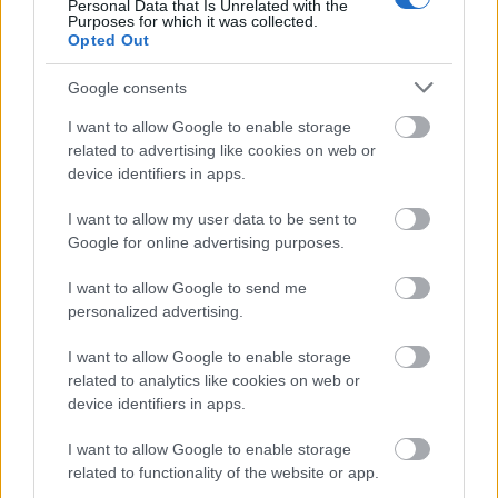
Personal Data that Is Unrelated with the
Purposes for which it was collected.
Opted Out
Google consents
Μια ανερχόμενη πόλη είναι το Ίπσουιτς της
I want to allow Google to enable storage
Μεγάλης Βρετανίας, που είναι δημοφιλής χάρη
related to advertising like cookies on web or
device identifiers in apps.
στην ιστορική γοητεία και τον αυξανόμενο αριθμό
των θεατρικών σκηνών και σχολών χορού. Το νησί
I want to allow my user data to be sent to
Google for online advertising purposes.
Ρύγκαν στη Γερμανία, η ιταλική πόλη Μονόπολη,
το νησί Όλερον στη Γαλλία και το θέρετρο Cala d’
I want to allow Google to send me
personalized advertising.
Or στην Ισπανία είναι μερικά ακόμα από τα
λιγότερο γνωστά μέρη που κέρδισαν επάξια μια
I want to allow Google to enable storage
related to analytics like cookies on web or
θέση στη λίστα του TripAdvisor με τους καλύτερους
device identifiers in apps.
ανερχόμενους προορισμούς για το 2020.
I want to allow Google to enable storage
related to functionality of the website or app.
Μια θέση σε αυτή τη λίστα κέρδισε και ένας