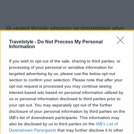
Οι «κοινοί θνητοί» μπορούν να απολαύσουν μόνο
υποβρύχιες εξερευνήσεις στα κρυστάλλινα νερά
Travelstyle -
Do Not Process My Personal
τους και μπάνιο σε κάποιους κολπίσκους που
Information
έχουν πρόσβαση μόνο από τη θάλασσα -δεν είναι
If you wish to opt-out of the sale, sharing to third parties, or
τυχαίο που μαγνητίζουν προς τη μεριά τους κυρίως
processing of your personal or sensitive information for
targeted advertising by us, please use the below opt-out
«σκαφάτους». Εντύπωση προκαλούν οι
section to confirm your selection. Please note that after your
επιβλητικές βίλες, μία σε κάθε νησί, δίνοντας την
opt-out request is processed you may continue seeing
interest-based ads based on personal information utilized by
αίσθηση μιας VIP γειτονιάς. Στο δεύτερο σε
us or personal information disclosed to third parties prior to
μέγεθος νησί διακρίνεται το λευκό αρχοντικό της
your opt-out. You may separately opt-out of the further
οικογένειας Εμπειρίκου, ενώ απέναντι δεσπόζει η
disclosure of your personal information by third parties on the
IAB’s list of downstream participants. This information may
βίλα του Καρνέζη με τα λιμανάκια.
also be disclosed by us to third parties on the
IAB’s List of
Downstream Participants
that may further disclose it to other