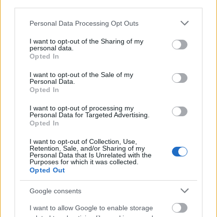
third parties.
Please note that this website/app uses one or more Google
Personal Data Processing Opt Outs
services and may gather and store information including but
not limited to your visit or usage behaviour. You may click to
I want to opt-out of the Sharing of my
personal data.
grant or deny consent to Google and its third-party tags to
Opted In
use your data for below specified purposes in below Google
consent section.
I want to opt-out of the Sale of my
Personal Data.
Opted In
I want to opt-out of processing my
Personal Data for Targeted Advertising.
Opted In
I want to opt-out of Collection, Use,
Retention, Sale, and/or Sharing of my
Personal Data that Is Unrelated with the
Purposes for which it was collected.
Opted Out
Google consents
Οδηγός Χαλκίδα: Σαββατοκύριακο στον
I want to allow Google to enable storage
δημοφιλέστερο κοντινό στην Αθήνα προορισμό