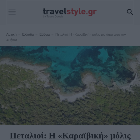
Αρχική
Ελλάδα
Εύβοια
Πεταλιοί: Η «Καραϊβική» μόλις μια ώρα από την
Αθήνα!
Εύβοια
Πεταλιοί: Η «Καραϊβική» μόλις