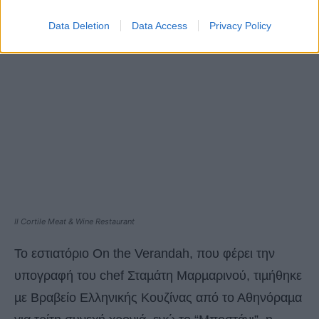
Data Deletion
Data Access
Privacy Policy
Il Cortile Meat & Wine Restaurant
Το εστιατόριο On the Verandah, που φέρει την
υπογραφή του chef Σταµάτη Μαρµαρινού, τιµήθηκε
µε Βραβείο Ελληνικής Κουζίνας από το Αθηνόραµα