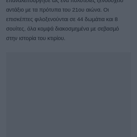
επαναλειτούργησε ως ένα πολυτελές ξενοδοχείο
αντάξιο µε τα πρότυπα του 21ου αιώνα. Οι
επισκέπτες φιλοξενούνται σε 44 δωµάτια και 8
σουίτες, όλα κοµψά διακοσµηµένα µε σεβασµό
στην ιστορία του κτιρίου.