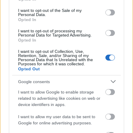
TOP SERVICES
use your data for below specified purposes in below Google
consent section.
I want to opt-out of the Sale of my
Personal Data.
A festive season!
Opted In
I want to opt-out of processing my
Η φετινή σεζόν θα προσφέρει ακόµα πλουσιότερες
Personal Data for Targeted Advertising.
Opted In
εµπειρίες στους φιλοξενούµενους του ξενοδοχείου,
I want to opt-out of Collection, Use,
το οποίο συστήνει νέες συνεργασίες, επιφυλάσσει
Retention, Sale, and/or Sharing of my
Personal Data that Is Unrelated with the
γαστρονοµικές εκπλήξεις και προγραµµατίζει
Purposes for which it was collected.
Opted Out
µοναδικές δράσεις που θα αποκαλυφθούν κατά τη
διάρκεια της χρονιάς στο πλαίσιο του φεστιβάλ
Google consents
Festa di Spezie!
I want to allow Google to enable storage
related to advertising like cookies on web or
device identifiers in apps.
I want to allow my user data to be sent to
Google for online advertising purposes.