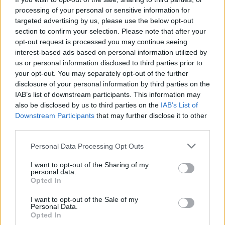
processing of your personal or sensitive information for
targeted advertising by us, please use the below opt-out
section to confirm your selection. Please note that after your
opt-out request is processed you may continue seeing
interest-based ads based on personal information utilized by
us or personal information disclosed to third parties prior to
your opt-out. You may separately opt-out of the further
disclosure of your personal information by third parties on the
IAB’s list of downstream participants. This information may
also be disclosed by us to third parties on the
IAB’s List of
Downstream Participants
that may further disclose it to other
third parties.
Μια ξενάγηση στις πιο όμορφες
Please note that this website/app uses one or more Google
Personal Data Processing Opt Outs
γωνιές της
services and may gather and store information including but
not limited to your visit or usage behaviour. You may click to
I want to opt-out of the Sharing of my
personal data.
grant or deny consent to Google and its third-party tags to
Ξεκινώντας με μια βόλτα στην πλατεία
της Παλιάς
Opted In
use your data for below specified purposes in below Google
Πόλης (Staré Město)
θα συναντήσετε το
consent section.
I want to opt-out of the Sale of my
Personal Data.
Δημαρχείο της Πράγας, το διάσημο Αστρονομικό
Opted In
ρολόι και τον ναό της Παναγίας του Τυν με τα