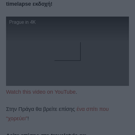
timelapse εκδοχή!
Prague in 4K
Watch this video on YouTube
.
Στην Πράγα θα βρείτε επίσης
ένα σπίτι που
“χορεύει”
!