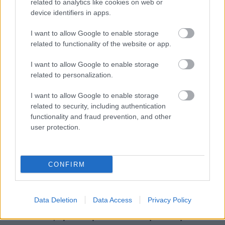
related to analytics like cookies on web or
device identifiers in apps.
I want to allow Google to enable storage
related to functionality of the website or app.
Στη συνέχεια διασχίζοντας
τη Γέφυρα του
I want to allow Google to enable storage
related to personalization.
Καρόλου
, που είναι μία από τις πιο ιστορικές
γέφυρες της Ευρώπης και μία από τις πιο όμορφες
I want to allow Google to enable storage
related to security, including authentication
του κόσμου, περνάτε στην άλλη όχθη του ποταμού
functionality and fraud prevention, and other
Μολδάβα στην μικρή συνοικία (Malá Strana) που
user protection.
βρίσκεται στη σκιά του εντυπωσιακού κάστρου.
Το
κάστρο της Πράγας
είναι ένα σύμπλεγμα
CONFIRM
κτισμάτων στην κορυφή ενός λόφου, όπου σήμερα
βρίσκεται η προεδρική κατοικία.
Data Deletion
Data Access
Privacy Policy
Δείτε το εξαιρετικό βίντεο από την πόλη σε