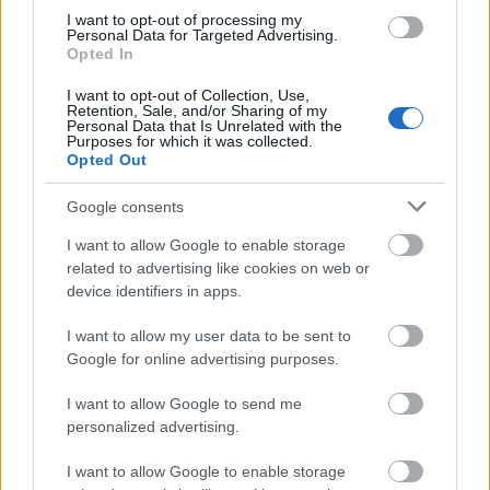
I want to opt-out of processing my
χαρακτηριστικά δίδυμα καμπαναριά. Θα πρέπει να
Personal Data for Targeted Advertising.
Opted In
δείτε επίσης την πλατεία Βέντσεσλας, εμπορικό
I want to opt-out of Collection, Use,
κέντρο της πόλης, με την μεγάλη λεωφόρο που
Retention, Sale, and/or Sharing of my
Personal Data that Is Unrelated with the
καταλήγει στο επιβλητικό Εθνικό Μουσείο.
Purposes for which it was collected.
Opted Out
Google consents
I want to allow Google to enable storage
related to advertising like cookies on web or
device identifiers in apps.
I want to allow my user data to be sent to
Google for online advertising purposes.
I want to allow Google to send me
personalized advertising.
I want to allow Google to enable storage