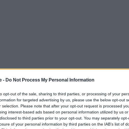
e -
Do Not Process My Personal Information
γική για την αντιμετώπιση των διαταραχών στις
to opt-out of the sale, sharing to third parties, or processing of your per
 τελευταίο καιρό, συμπεριλαμβανομένης της μείωσης
formation for targeted advertising by us, please use the below opt-out s
ο ένα πέμπτο και της δαπάνης επιπλέον 200
r selection. Please note that after your opt-out request is processed y
eing interest-based ads based on personal information utilized by us or
σωπικό.
disclosed to third parties prior to your opt-out. You may separately opt-
losure of your personal information by third parties on the IAB’s list of