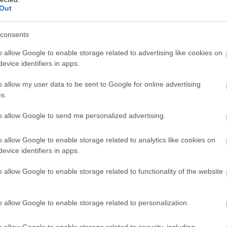
Out
consents
o allow Google to enable storage related to advertising like cookies on
evice identifiers in apps.
o allow my user data to be sent to Google for online advertising
s.
to allow Google to send me personalized advertising.
 20 αεροπλάνα της για να αποφύγει ακυρώσεις και
o allow Google to enable storage related to analytics like cookies on
evice identifiers in apps.
καν από 4% τον Αύγουστο σε 2,4% τον Σεπτέμβριο και
o allow Google to enable storage related to functionality of the website
o allow Google to enable storage related to personalization.
ρείας, Άλαν Τζόις, δήλωσε ότι λόγω των επιπτώσεων
o allow Google to enable storage related to security, including