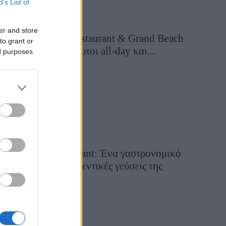
B’s List of
er and store
Grand Asia Restaurant & Grand Beach
to grant or
Club: Οι απόλυτοι all-day και...
ed purposes
14 ώρες πριν
Tsapis Restaurant: Ένα γαστρονομικό
ταξίδι στις αυθεντικές γεύσεις της
Σίφνου!
29 Ιουλίου 2026, 9:54