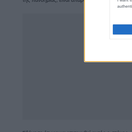
της πανδημίας, είναι απαραίτητο «πολύ μεγαλύ
authenti