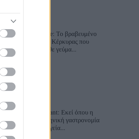
Toula’s Seaside: Το βραβευμένο
εστιατόριο της Κέρκυρας που
μετατρέπει κάθε γεύμα...
28 Ιουλίου 2026, 11:05
Cavos Restaurant: Εκεί όπου η
αυθεντική ελληνική γαστρονομία
συναντά τη μαγεία...
28 Ιουλίου 2026, 10:58