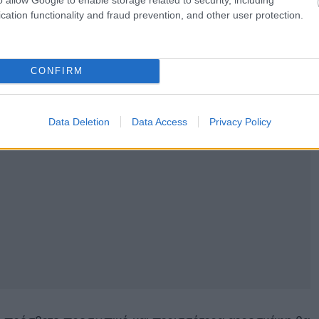
τερο λειτουργικό απόθεμα από ό,τι στο παρελθόν».
cation functionality and fraud prevention, and other user protection.
CONFIRM
Data Deletion
Data Access
Privacy Policy