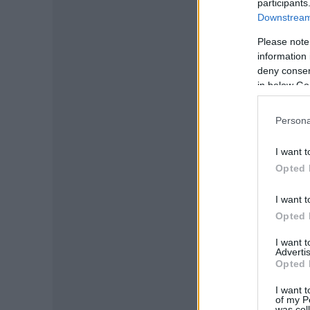
participants
-
Downstream 
Please note
information 
deny consent
in below Go
Persona
I want t
Opted 
I want t
Opted 
I want 
Advertis
Opted 
I want t
of my P
was col