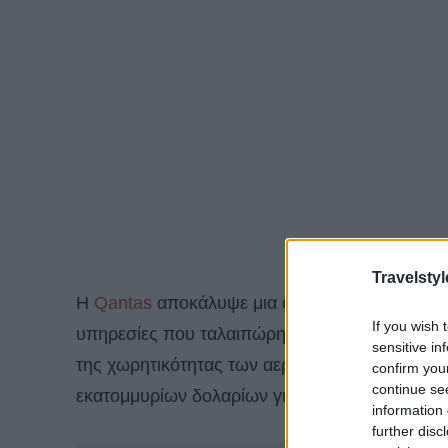
Travelstyl
Η
Qantas
αποκάλυψε μια ολοκληρωμένη στρατη
If you wish 
υπηρεσίες που ταλαιπώρησαν την εταιρεία τον
sensitive in
της χωρητικότητας των αεροσκαφών της κατά τ
confirm you
continue se
εκατομμυρίων δολαρίων για περισσότερο προ
information 
further disc