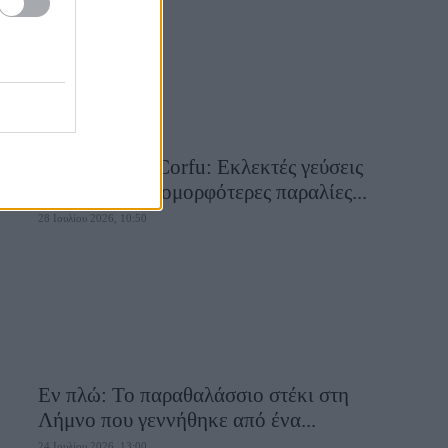
Aiolia Avlaki Corfu: Εκλεκτές γεύσεις
σε μία από τις ομορφότερες παραλίες...
28 Ιουλίου 2026, 10:50
Εν πλώ: Το παραθαλάσσιο στέκι στη
Λήμνο που γεννήθηκε από ένα...
24 Ιουλίου 2026, 13:00