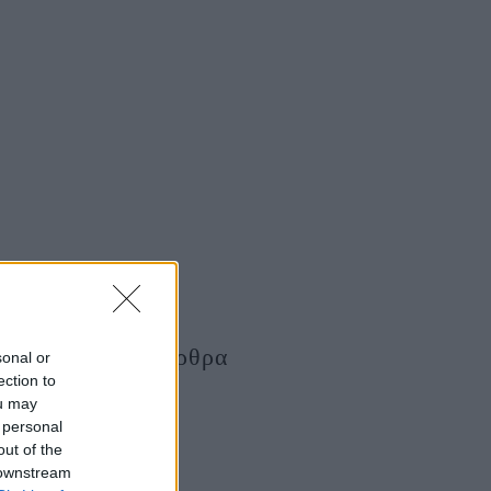
Τελευταία Άρθρα
sonal or
ection to
ou may
 personal
out of the
 downstream