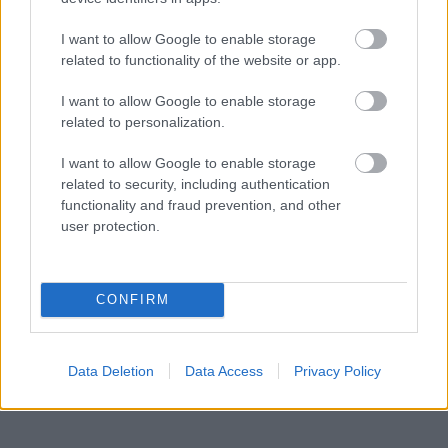
Πλησίον της Αππίας Οδού, τα δημόσια λουτρά του
I want to allow Google to enable storage
217 μ.Χ., που κατασκευάστηκαν με εντολή του
related to functionality of the website or app.
αυτοκράτορα Καρακάλλα, είναι οι δεύτερες
I want to allow Google to enable storage
μεγαλύτερες θέρμες της πόλης μετά από αυτές του
related to personalization.
Διοκλητιανού ιδιαίτερα μεγάλης σπουδαιότητας. Ο
I want to allow Google to enable storage
βραδινός φωτισμός τις κάνει να δείχνουν ακόμα πιο
related to security, including authentication
μεγαλειώδεις. Πολυτελή μάρμαρα, μεγάλα
functionality and fraud prevention, and other
user protection.
αγάλματα και πλουμιστά ψηφιδωτά κοσμούσαν τα
σημερινά ερείπια που έχουν μείνει να θυμίζουν τις
παλιές δόξες που γνώρισε η περιοχή.
CONFIRM
Data Deletion
Data Access
Privacy Policy