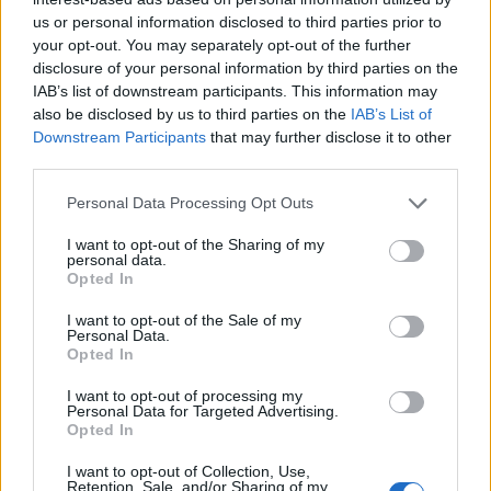
αεροσκαφών μετά τα δύο θανατηφόρα
us or personal information disclosed to third parties prior to
δυστυχήματα, την ώρα μάλιστα που έχει αρθεί και η
your opt-out. You may separately opt-out of the further
disclosure of your personal information by third parties on the
απαγόρευση καθήλωσής τους μετά από 20 μήνες.
IAB’s list of downstream participants. This information may
also be disclosed by us to third parties on the
IAB’s List of
Η παραγγελία από την ιρλανδική αεροπορική
Downstream Participants
that may further disclose it to other
third parties.
εταιρεία είναι η μεγαλύτερη που αφορά στο
Please note that this website/app uses one or more Google
συγκεκριμένο αεροσκάφος από το 2018, προτού
Personal Data Processing Opt Outs
services and may gather and store information including but
συμβούν τα δύο δυστυχήματα.
not limited to your visit or usage behaviour. You may click to
I want to opt-out of the Sharing of my
personal data.
grant or deny consent to Google and its third-party tags to
Opted In
use your data for below specified purposes in below Google
consent section.
I want to opt-out of the Sale of my
Personal Data.
Opted In
I want to opt-out of processing my
Personal Data for Targeted Advertising.
Opted In
I want to opt-out of Collection, Use,
Retention, Sale, and/or Sharing of my