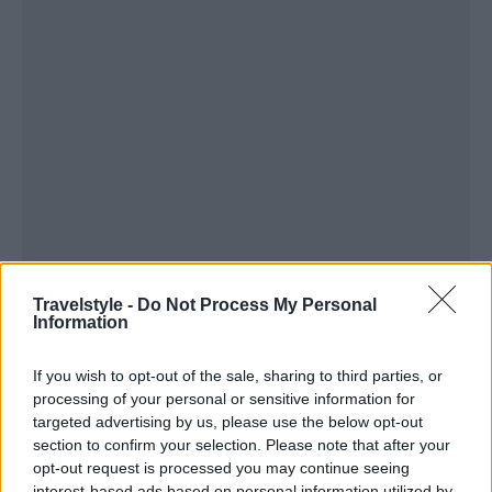
Travelstyle -
Do Not Process My Personal
Information
Η κίνηση αυτή δίνει “ανάσα ζωής” στην αμερικανική
εταιρεία κατασκευής αεροσκαφών που τους
If you wish to opt-out of the sale, sharing to third parties, or
τελευταίους μήνες αντιμετώπισε σοβαρά
processing of your personal or sensitive information for
targeted advertising by us, please use the below opt-out
προβλήματα λόγω της αναγκαστικής
section to confirm your selection. Please note that after your
“προσγείωσης” του συγκεκριμένου τύπου
opt-out request is processed you may continue seeing
interest-based ads based on personal information utilized by