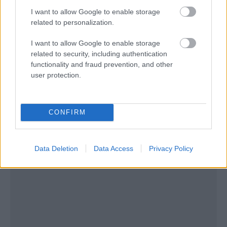
I want to allow Google to enable storage
εμβολιασμός κατά του κορονοϊού!
related to personalization.
Ποιοι είναι οι ενοχλητικότεροι επιβάτες σε μια
I want to allow Google to enable storage
related to security, including authentication
πτήση;
functionality and fraud prevention, and other
user protection.
CONFIRM
Data Deletion
Data Access
Privacy Policy