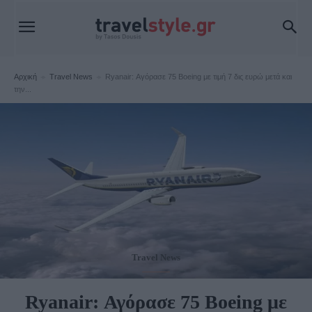
Αρχική
Travel News
Ryanair: Αγόρασε 75 Boeing με τιμή 7 δις ευρώ μετά και
την...
Travel News
Ryanair: Αγόρασε 75 Boeing με