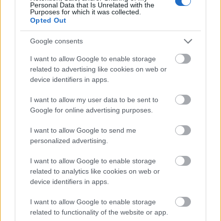
Personal Data that Is Unrelated with the
Purposes for which it was collected.
Opted Out
Google consents
I want to allow Google to enable storage
related to advertising like cookies on web or
device identifiers in apps.
I want to allow my user data to be sent to
Google for online advertising purposes.
Δεν θα απαιτείται εμβολιασμός στις
I want to allow Google to send me
personalized advertising.
πτήσεις
I want to allow Google to enable storage
related to analytics like cookies on web or
Για να πετάξει κάποιος με τα αεροπλάνα
device identifiers in apps.
της
Ryanair
και να κάνει check-in στις πτήσεις της
I want to allow Google to enable storage
δεν θα χρειάζεται να επιδείξει υγειονομικό
related to functionality of the website or app.
πιστοποιητικό, ήτοι
δεν θα απαιτείται