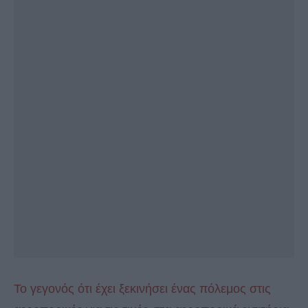
Το γεγονός ότι έχει ξεκινήσει ένας πόλεμος στις