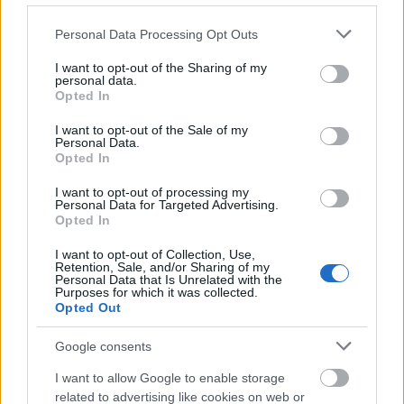
Please note that this website/app uses one or more Google
Personal Data Processing Opt Outs
services and may gather and store information including but
not limited to your visit or usage behaviour. You may click to
I want to opt-out of the Sharing of my
personal data.
grant or deny consent to Google and its third-party tags to
Opted In
use your data for below specified purposes in below Google
consent section.
I want to opt-out of the Sale of my
Personal Data.
Opted In
I want to opt-out of processing my
Personal Data for Targeted Advertising.
Opted In
I want to opt-out of Collection, Use,
Retention, Sale, and/or Sharing of my
Personal Data that Is Unrelated with the
Purposes for which it was collected.
Opted Out
Google consents
I want to allow Google to enable storage
related to advertising like cookies on web or