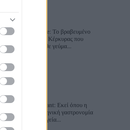
Toula’s Seaside: Το βραβευμένο
εστιατόριο της Κέρκυρας που
μετατρέπει κάθε γεύμα...
28 Ιουλίου 2026, 11:05
Cavos Restaurant: Εκεί όπου η
αυθεντική ελληνική γαστρονομία
συναντά τη μαγεία...
28 Ιουλίου 2026, 10:58