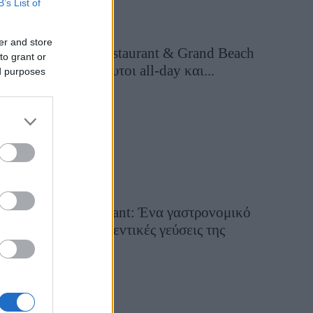
B’s List of
er and store
Grand Asia Restaurant & Grand Beach
to grant or
Club: Οι απόλυτοι all-day και...
ed purposes
10 ώρες πριν
Tsapis Restaurant: Ένα γαστρονομικό
ταξίδι στις αυθεντικές γεύσεις της
Σίφνου!
29 Ιουλίου 2026, 9:54