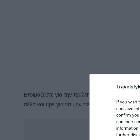
Travelstyl
Ετοιμάζεστε για την πρώτη σας
κρουαζιέρα
; 
If you wish 
αλλά και tips για να μην πέσετε σε παγίδες!
sensitive in
confirm you
continue se
-
information 
further disc