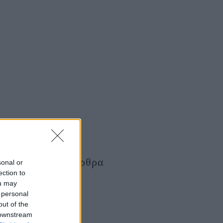
Τελευταία Άρθρα
sonal or
ection to
ou may
 personal
out of the
 downstream