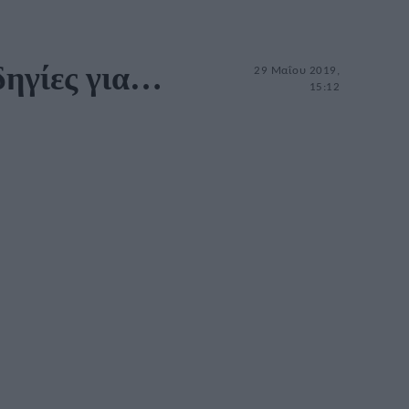
δηγίες για…
29 Μαΐου 2019,
15:12