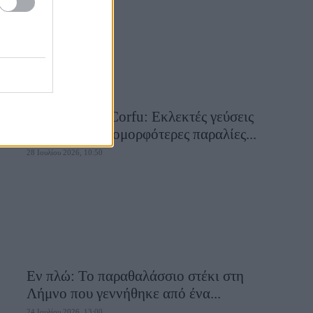
Aiolia Avlaki Corfu: Εκλεκτές γεύσεις
σε μία από τις ομορφότερες παραλίες...
28 Ιουλίου 2026, 10:50
Εν πλώ: Το παραθαλάσσιο στέκι στη
Λήμνο που γεννήθηκε από ένα...
24 Ιουλίου 2026, 13:00