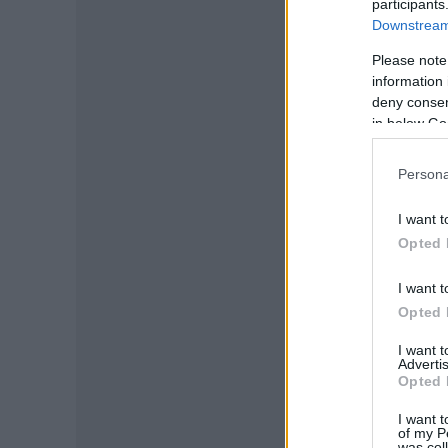
participants
Downstream 
Please note
information 
deny consent
in below Go
Persona
I want t
Opted 
I want t
Opted 
I want 
Advertis
Opted 
I want t
of my P
was col