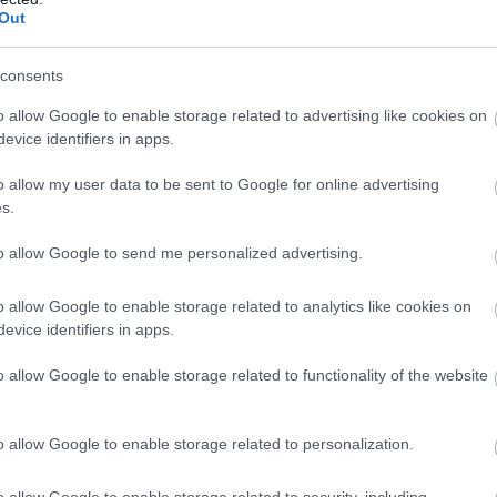
Out
consents
o allow Google to enable storage related to advertising like cookies on
evice identifiers in apps.
o allow my user data to be sent to Google for online advertising
ε τα οικονομικά σας
s.
to allow Google to send me personalized advertising.
λουθούν αυτές που έχουν θέα στον ωκεανό, κατόπιν τα
τες. Εάν είστε επιρρεπείς στη ναυτία, τα χαμηλότερα
o allow Google to enable storage related to analytics like cookies on
πλησιέστερα στο κέντρο του πλοίου είναι πιο σταθερές.
evice identifiers in apps.
ού κλείστε την καμπίνα σας και εξοικειωθείτε με τα
o allow Google to enable storage related to functionality of the website
o allow Google to enable storage related to personalization.
ορετικό στυλ. Για να κάνετε κράτηση στο σωστό πλοίο
ρήση ταξιδιωτικού πρακτορείου. Δεν κοστίζει παραπάνω
o allow Google to enable storage related to security, including