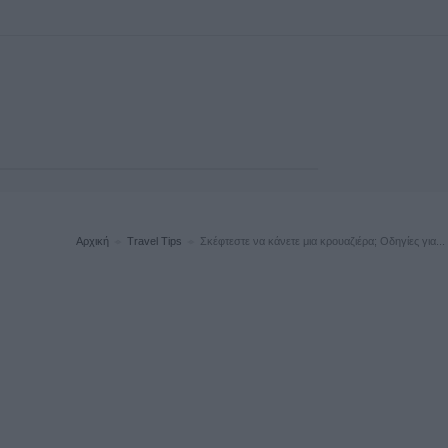
Αρχική
Travel Tips
Σκέφτεστε να κάνετε μια κρουαζιέρα; Οδηγίες για.