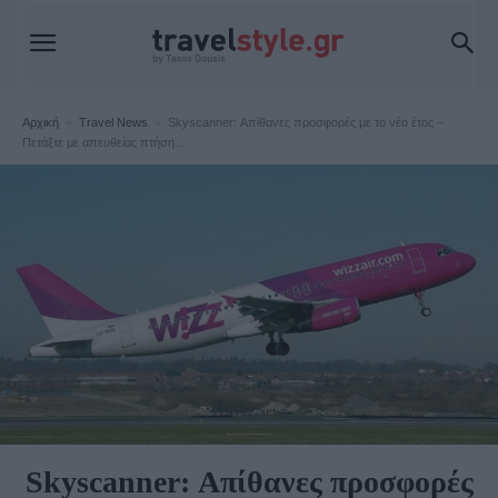
Αρχική
Travel News
Skyscanner: Απίθανες προσφορές με το νέο έτος –
Πετάξτε με απευθείας πτήση...
Travel News
Skyscanner: Απίθανες προσφορές