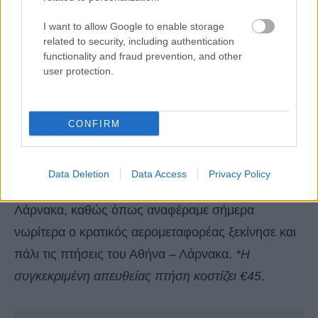
I want to allow Google to enable storage
related to security, including authentication
functionality and fraud prevention, and other
user protection.
CONFIRM
**Στις ίδιες ημερομηνίες υπά
ρχει και απευθείας
Data Deletion
Data Access
Privacy Policy
πτήση της Cyprus Airways από Αθήνα για
Λάρνακα, καθώς όπως αναφέραμε σήμερα
νωρίτερα ο κρατικός αερομεταφορέας ξεκίνησε και
πάλι τις πτήσεις του Αθήνα – Λάρνακα.
*Η
συγκεκριμένη απευθείας πτήση κοστίζει €45
.