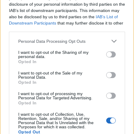
disclosure of your personal information by third parties on the
IAB’s list of downstream participants. This information may
also be disclosed by us to third parties on the
IAB’s List of
Downstream Participants
that may further disclose it to other
third parties.
Please note that this website/app uses one or more Google
Personal Data Processing Opt Outs
services and may gather and store information including but
not limited to your visit or usage behaviour. You may click to
I want to opt-out of the Sharing of my
personal data.
grant or deny consent to Google and its third-party tags to
Opted In
use your data for below specified purposes in below Google
consent section.
I want to opt-out of the Sale of my
Personal Data.
Opted In
I want to opt-out of processing my
Personal Data for Targeted Advertising.
Opted In
I want to opt-out of Collection, Use,
Retention, Sale, and/or Sharing of my
Personal Data that Is Unrelated with the
Purposes for which it was collected.
Opted Out