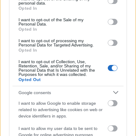
personal data.
grant or deny consent to Google and its third-party tags to
Opted In
use your data for below specified purposes in below Google
consent section.
I want to opt-out of the Sale of my
Personal Data.
Opted In
I want to opt-out of processing my
Travel News
Personal Data for Targeted Advertising.
Opted In
Skyscanner: Απίθανη προσφορά – Απευθείας πτήση από Αθήνα
για Βιέννη με 8 ευρώ!
I want to opt-out of Collection, Use,
Retention, Sale, and/or Sharing of my
12 Ιανουαρίου 2022, 15:53
Personal Data that Is Unrelated with the
Purposes for which it was collected.
Ψάχνετε εισιτήρια για ταξίδι στη Βιέννη; Σας βρήκαμε όχι απλώς την
Opted Out
καλύτερη προσφορά, αλλά μια προσφορά που...
Google consents
I want to allow Google to enable storage
related to advertising like cookies on web or
device identifiers in apps.
I want to allow my user data to be sent to
Google for online advertising purposes.