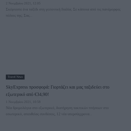
2 Νοεμβρίου 2021, 12:05
Σκέφτεστε ένα ταξίδι στη γειτονική Ιταλία; Σε κάποια από τις πανέμορφες
πόλεις της; Σας...
Travel News
SkyExpress προσφορά: Γιορτάζει και μας ταξιδεύει στο
εξωτερικό από €34,90!
1 Νοεμβρίου 2021, 10:58
Νέα δρομολόγια στο εξωτερικό, διατήρηση τακτικών πτήσεων στο
εσωτερικό, απευθείας συνδέσεις, 12 νέα υπερσύγχρονα...