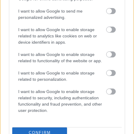
Travel News
I want to allow Google to send me
personalized advertising.
Skyscanner: Απίθανες προσφορές με το νέο έτος – Πετάξτε με
απευθείας πτήση από Αθήνα στη Λάρνακα με €10!
I want to allow Google to enable storage
17 Δεκεμβρίου 2021, 13:41
related to analytics like cookies on web or
Απίθανες προσφορές βρήκαμε στην αναζήτηση μας στη Skyscanner για
device identifiers in apps.
οικονομικά αεροπορικά εισιτήρια σε διάφορους δημοφιλείς προορισμούς...
I want to allow Google to enable storage
related to functionality of the website or app.
I want to allow Google to enable storage
related to personalization.
I want to allow Google to enable storage
related to security, including authentication
functionality and fraud prevention, and other
user protection.
Travel News
Skyscanner: Απίθανες προσφορές με το νέο έτος – Πετάξτε με
απευθείας πτήση από Αθήνα για Βουδαπέστη μόλις με €8!
CONFIRM