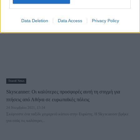
14 Δεκεμβρίου 2021, 12:00
Μια απίθανη προσφορά βρήκαμε στην αναζήτηση μας στη Skyscanner για
οικονομικά αεροπορικά εισιτήρια σε διάφορους δημοφιλείς...
Data Deletion
Data Access
Privacy Policy
Travel News
Skyscanner: Οι καλύτερες προσφορές αυτή τη στιγμή για
πτήσεις από Αθήνα σε ευρωπαϊκές πόλεις
24 Νοεμβρίου 2021, 13:34
Σκέφτεστε ένα ταξίδι χειμερινό κάπου στην Ευρώπη; Η Skyscanner βρήκε
για εσάς τις καλύτερες...