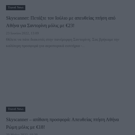
Travel News
Skyscanner: Πετάξτε τον Ιούλιο με απευθείας πτήση από
Αθήνα για Σαντορίνη μόλις με €23!
23 Ιουνίου 2022, 13:09
Θέλετε να πάτε διακοπές στην πανέμορφη Σαντορίνη; Σας βρήκαμε την
καλύτερη προσφορά για αεροπορικά εισιτήρια -...
Travel News
Skyscanner – απίθανη προσφορά: Απευθείας πτήση Αθήνα
Ρώμη μόλις με €18!
20 Μαΐου 2022, 10:39