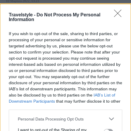
10 Μαρτίου 2022, 13:23
Σκέφτεστε ένα ταξίδι ανοιξιάτικο κάπου στην Ευρώπη; Η Skyscanner έχει
τις καλύτερες προσφορές σε αεροπορικά εισιτήρια για απευθείας...
Travelstyle -
Do Not Process My Personal
Information
If you wish to opt-out of the sale, sharing to third parties, or
processing of your personal or sensitive information for
targeted advertising by us, please use the below opt-out
section to confirm your selection. Please note that after your
opt-out request is processed you may continue seeing
interest-based ads based on personal information utilized by
us or personal information disclosed to third parties prior to
Travel News
your opt-out. You may separately opt-out of the further
disclosure of your personal information by third parties on the
Skyscanner: Απευθείας πτήση από Αθήνα για Λονδίνο μόλις με
IAB’s list of downstream participants. This information may
€12!
also be disclosed by us to third parties on the
IAB’s List of
8 Φεβρουαρίου 2022, 10:30
Downstream Participants
that may further disclose it to other
Ψάχνετε εισιτήρια για ταξίδι στο Λονδίνο; Σας βρήκαμε την
third parties.
καλύτερη προσφορά! Κάναμε την αναζήτησή μας...
Please note that this website/app uses one or more Google
Personal Data Processing Opt Outs
services and may gather and store information including but
not limited to your visit or usage behaviour. You may click to
I want to opt-out of the Sharing of my