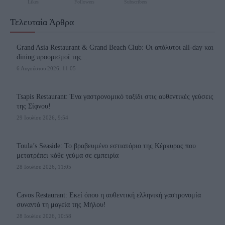
Likes
Followers
Subscribers
Τελευταία Άρθρα
Grand Asia Restaurant & Grand Beach Club: Οι απόλυτοι all-day και
dining προορισμοί της...
6 Αυγούστου 2026, 11:05
Tsapis Restaurant: Ένα γαστρονομικό ταξίδι στις αυθεντικές γεύσεις
της Σίφνου!
29 Ιουλίου 2026, 9:54
Toula’s Seaside: Το βραβευμένο εστιατόριο της Κέρκυρας που
μετατρέπει κάθε γεύμα σε εμπειρία
28 Ιουλίου 2026, 11:05
Cavos Restaurant: Εκεί όπου η αυθεντική ελληνική γαστρονομία
συναντά τη μαγεία της Μήλου!
28 Ιουλίου 2026, 10:58