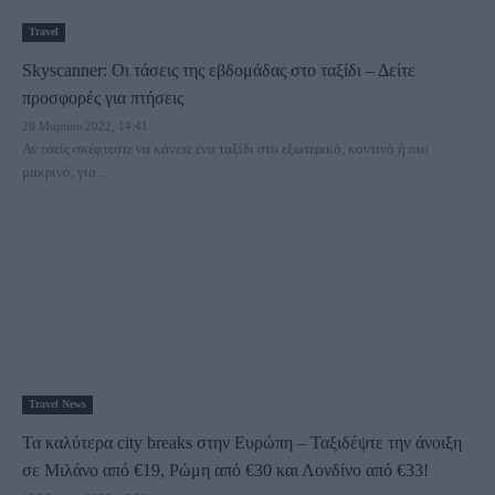
Travel
Skyscanner: Οι τάσεις της εβδομάδας στο ταξίδι – Δείτε
προσφορές για πτήσεις
28 Μαρτίου 2022, 14:41
Αν εσείς σκέφτεστε να κάνετε ένα ταξίδι στο εξωτερικό, κοντινό ή πιο
μακρινό, για...
Travel News
Τα καλύτερα city breaks στην Ευρώπη – Ταξιδέψτε την άνοιξη
σε Μιλάνο από €19, Ρώμη από €30 και Λονδίνο από €33!