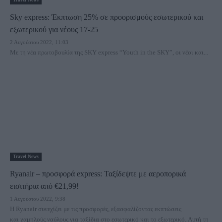
Sky express: Έκπτωση 25% σε προορισμούς εσωτερικού και
εξωτερικού για νέους 17-25
2 Αυγούστου 2022, 11:03
Με τη νέα πρωτοβουλία της SKY express “Youth in the SKY”, οι νέοι και...
Travel News
Ryanair – προσφορά express: Ταξίδεψτε με αεροπορικά
εισιτήρια από €21,99!
1 Αυγούστου 2022, 9:38
Η Ryanair συνεχίζει με τις προσφορές, εξασφαλίζοντας εκπτώσεις
και χαμηλούς ναύλους για ταξίδια στο εσωτερικό και το εξωτερικό. Αυτή τη