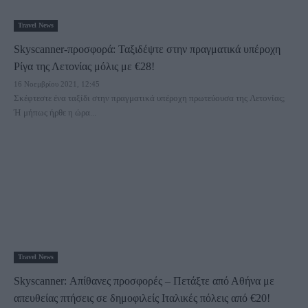
Travel News
Skyscanner-προσφορά: Ταξιδέψτε στην πραγματικά υπέροχη
Ρίγα της Λετονίας μόλις με €28!
16 Νοεμβρίου 2021, 12:45
Σκέφτεστε ένα ταξίδι στην πραγματικά υπέροχη πρωτεύουσα της Λετονίας;
Ή μήπως ήρθε η ώρα...
Travel News
Skyscanner: Απίθανες προσφορές – Πετάξτε από Αθήνα με
απευθείας πτήσεις σε δημοφιλείς Ιταλικές πόλεις από €20!