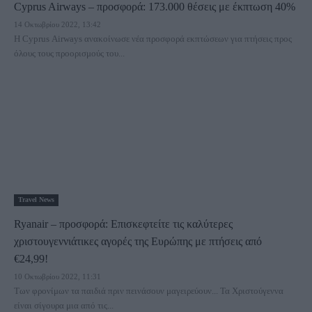
Cyprus Airways – προσφορά: 173.000 θέσεις με έκπτωση 40%
14 Οκτωβρίου 2022, 13:42
Η Cyprus Airways ανακοίνωσε νέα προσφορά εκπτώσεων για πτήσεις προς
όλους τους προορισμούς του...
Travel News
Ryanair – προσφορά: Επισκεφτείτε τις καλύτερες
χριστουγεννιάτικες αγορές της Ευρώπης με πτήσεις από
€24,99!
10 Οκτωβρίου 2022, 11:31
Των φρονίμων τα παιδιά πριν πεινάσουν μαγειρεύουν... Τα Χριστούγεννα
είναι σίγουρα μια από τις...