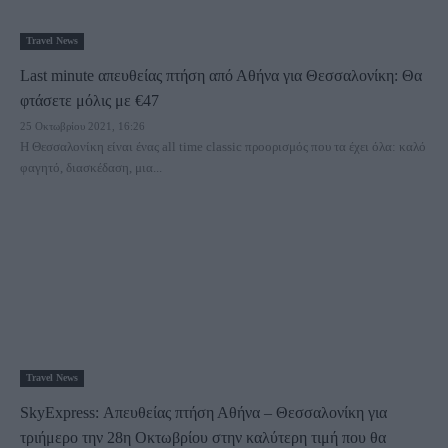
Travel News
Last minute απευθείας πτήση από Αθήνα για Θεσσαλονίκη: Θα
φτάσετε μόλις με €47
25 Οκτωβρίου 2021, 16:26
Η Θεσσαλονίκη είναι ένας all time classic προορισμός που τα έχει όλα: καλό
φαγητό, διασκέδαση, μια...
Travel News
SkyExpress: Απευθείας πτήση Αθήνα – Θεσσαλονίκη για
τριήμερο την 28η Οκτωβρίου στην καλύτερη τιμή που θα