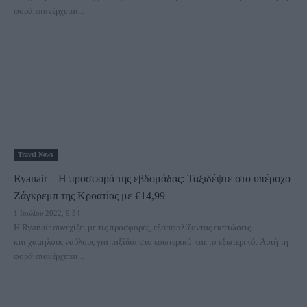
φορά επανέρχεται...
Travel News
Ryanair – Η προσφορά της εβδομάδας: Ταξιδέψτε στο υπέροχο
Ζάγκρεμπ της Κροατίας με €14,99
1 Ιουλίου 2022, 9:54
Η Ryanair συνεχίζει με τις προσφορές, εξασφαλίζοντας εκπτώσεις
και χαμηλούς ναύλους για ταξίδια στο εσωτερικό και το εξωτερικό. Αυτή τη
φορά επανέρχεται...