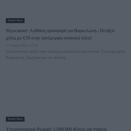
Travel News
Skyscanner: Απίθανη προσφορά για Βαρκελώνη– Πετάξτε
μόλις με €59 στην πανέμορφη ισπανική πόλη!
27 Ιουλίου 2021, 17:32
Σκέφτεστε ένα ταξίδι στην υπέροχη καταλανική πρωτεύουσα; Στη φημισμένη
Βαρκελώνη; Σας βρήκαμε την ιδανική...
Travel News
Υπερπροσφορά Ryanair: 1.000.000 θέσεις για πτήσεις