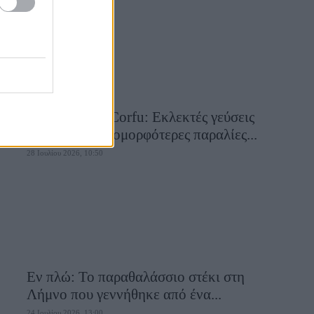
Aiolia Avlaki Corfu: Εκλεκτές γεύσεις
σε μία από τις ομορφότερες παραλίες...
28 Ιουλίου 2026, 10:50
Εν πλώ: Το παραθαλάσσιο στέκι στη
Λήμνο που γεννήθηκε από ένα...
24 Ιουλίου 2026, 13:00