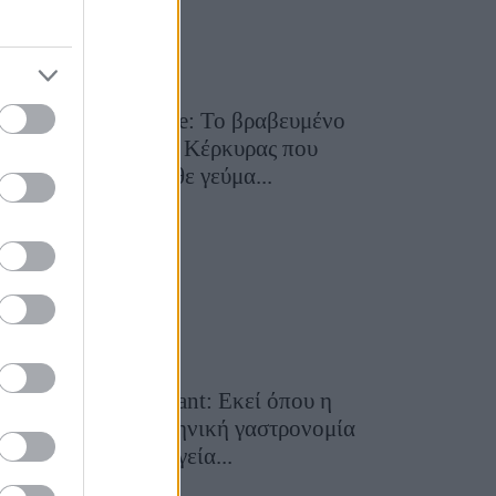
Toula’s Seaside: Το βραβευμένο
εστιατόριο της Κέρκυρας που
μετατρέπει κάθε γεύμα...
28 Ιουλίου 2026, 11:05
Cavos Restaurant: Εκεί όπου η
αυθεντική ελληνική γαστρονομία
συναντά τη μαγεία...
28 Ιουλίου 2026, 10:58