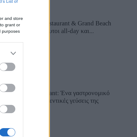
B’s List of
er and store
Grand Asia Restaurant & Grand Beach
to grant or
Club: Οι απόλυτοι all-day και...
ed purposes
12 ώρες πριν
Tsapis Restaurant: Ένα γαστρονομικό
ταξίδι στις αυθεντικές γεύσεις της
Σίφνου!
29 Ιουλίου 2026, 9:54