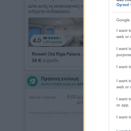
Opted 
Google 
I want t
web or d
I want t
purpose
I want 
I want t
web or d
I want t
or app.
I want t
I want t