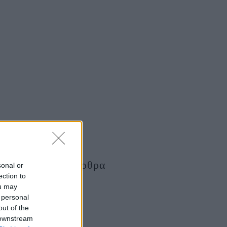
Τελευταία Άρθρα
sonal or
ection to
ou may
 personal
out of the
 downstream