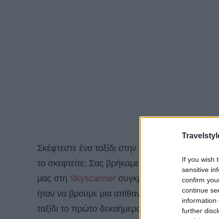
Travelstyl
Σκέφτεστε ένα ταξίδι στην πραγματικά υπέρο
If you wish 
το σκεφτείτε; Σας βρήκαμε την καλύτερη
προσ
sensitive in
μας στη
Skyscanner
συγκρίνοντας τις τιμές γ
confirm you
continue se
ήταν να βρούμε μια απίθανη προσφορά από τ
information 
ταξίδι το πρώτο δεκαήμερο του Δεκεμβρίου. Η 
further disc