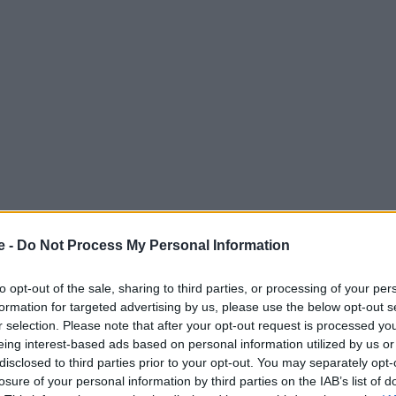
e -
Do Not Process My Personal Information
χη πρωτεύουσα της Λετονίας; Ή μήπως ήρθε η ώρα να
to opt-out of the sale, sharing to third parties, or processing of your per
φορά
για αεροπορικά εισιτήρια! Κάναμε την αναζήτησή
formation for targeted advertising by us, please use the below opt-out s
ια τον πανέμορφο αυτό προορισμό και το αποτέλεσμα
r selection. Please note that after your opt-out request is processed y
eing interest-based ads based on personal information utilized by us or
η
Ryanair
σε συνδυασμό πτήσης με την Wizz Air για
disclosed to third parties prior to your opt-out. You may separately opt-
low cost
αεροπορική εταιρεία,
θα σας πάει στη Ρίγα
losure of your personal information by third parties on the IAB’s list of