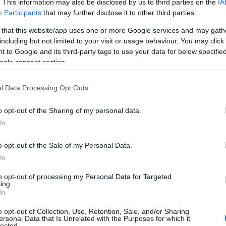
. This information may also be disclosed by us to third parties on the
IA
διάμεσο σταθμό τη Βουδαπέστη. Δυστυχώς απευθείας
Participants
that may further disclose it to other third parties.
ουν, ωστόσο αν και με ενδιάμεσο σταθμό και αναμονή,
 that this website/app uses one or more Google services and may gath
.
including but not limited to your visit or usage behaviour. You may click 
 to Google and its third-party tags to use your data for below specifi
ogle consent section.
ς συνδυαστικές με τον ίδιο προορισμό. Επιλέξτε
 τον χρόνο αναμονής που δίνουν στους ενδιάμεσους
l Data Processing Opt Outs
o opt-out of the Sharing of my personal data.
In
o opt-out of the Sale of my Personal Data.
In
to opt-out of processing my Personal Data for Targeted
ing.
In
o opt-out of Collection, Use, Retention, Sale, and/or Sharing
ersonal Data that Is Unrelated with the Purposes for which it
lected.