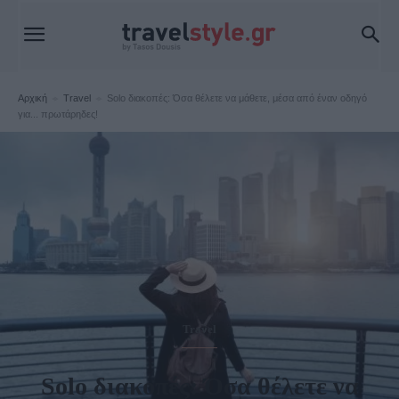
Αρχική
Travel
Solo διακοπές: Όσα θέλετε να μάθετε, μέσα από έναν οδηγό
για... πρωτάρηδες!
Travel
Solo διακοπές: Όσα θέλετε να