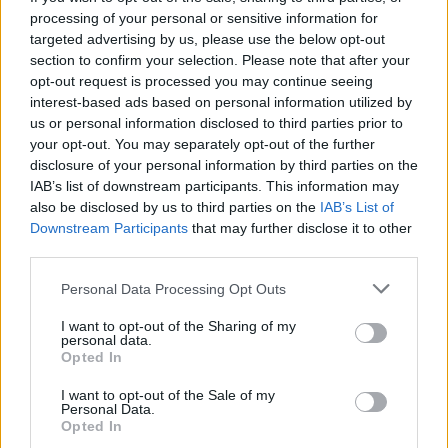
processing of your personal or sensitive information for
targeted advertising by us, please use the below opt-out
section to confirm your selection. Please note that after your
opt-out request is processed you may continue seeing
interest-based ads based on personal information utilized by
us or personal information disclosed to third parties prior to
your opt-out. You may separately opt-out of the further
disclosure of your personal information by third parties on the
Αν δε θέλετε να απευθυνθείτε σε κάποιο γραφείο
IAB’s list of downstream participants. This information may
also be disclosed by us to third parties on the
IAB’s List of
αλλά σκοπεύετε να κλείσετε μόνοι σας τις διακοπές
Downstream Participants
that may further disclose it to other
σας, κάντε απαραιτήτως έρευνα για την επιλογή
third parties.
του προορισμού, το πού θα μείνετε και τι μπορείτε
Please note that this website/app uses one or more Google
Personal Data Processing Opt Outs
services and may gather and store information including but
να κάνετε εκεί. Θυμηθείτε ότι πάντα προέχει η
not limited to your visit or usage behaviour. You may click to
I want to opt-out of the Sharing of my
ασφάλειά σας, επομένως δεν είναι όλα τα μέρη
personal data.
grant or deny consent to Google and its third-party tags to
Opted In
use your data for below specified purposes in below Google
κατάλληλα για όλους. Να προτιμάτε να μένετε σε
consent section.
I want to opt-out of the Sale of my
κεντρικό κι όχι κακόφημο σημείο που να βρίσκεται
Personal Data.
Opted In
κοντά σε αξιοθέατα. Να έχετε μαζί σας τα