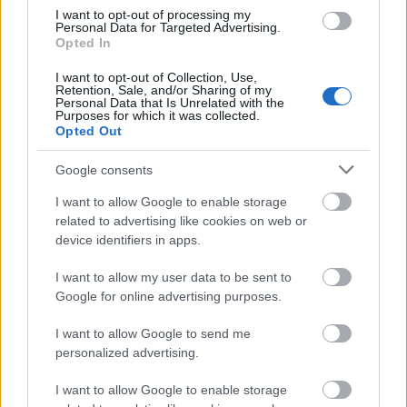
απαραίτητα χρήματα και να μην είστε αφελείς.
I want to opt-out of processing my
Personal Data for Targeted Advertising.
Επίσης, αν σας αρέσουν τα μακρινά και
Opted In
πρωτότυπα μέρη, κάντε μια αναζήτηση για το τι
I want to opt-out of Collection, Use,
Retention, Sale, and/or Sharing of my
ταιριάζει σε σας. Για παράδειγμα, για τις γυναίκες
Personal Data that Is Unrelated with the
Purposes for which it was collected.
που ταξιδεύουν μόνες τους οι αραβικές χώρες ίσως
Opted Out
δεν είναι η καλύτερη επιλογή. Συμβουλευτείτε
Google consents
κάποιο φίλο σας που το έχει κάνει ήδη, ρωτήστε σε
I want to allow Google to enable storage
κάποιο ταξιδιωτικό γραφείο και κάντε μια
related to advertising like cookies on web or
προσεκτική αναζήτηση στο ίντερνετ. Ανακαλύψτε
device identifiers in apps.
ακόμα
20 tips για να σας μείνει αυτό το ταξίδι
I want to allow my user data to be sent to
αξέχαστο
!
Google for online advertising purposes.
I want to allow Google to send me
personalized advertising.
I want to allow Google to enable storage