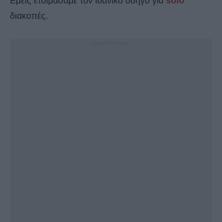
Εμείς ετοιμάσαμε τον ιδανικό οδηγό για
solo
διακοπές.
- Advertisement -