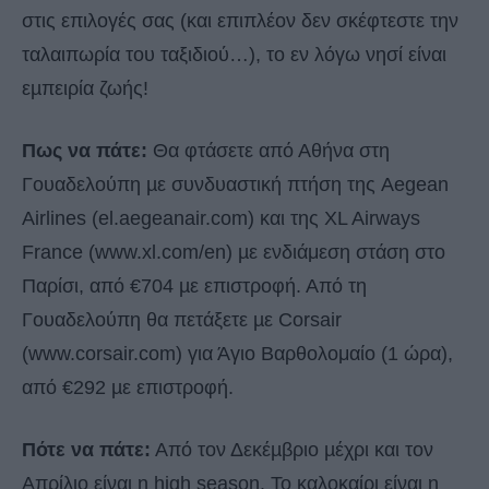
στις επιλογές σας (και επιπλέον δεν σκέφτεστε την
ταλαιπωρία του ταξιδιού…), το εν λόγω νησί είναι
εµπειρία ζωής!
Πως να πάτε:
Θα φτάσετε από Αθήνα στη
Γουαδελούπη µε συνδυαστική πτήση της Aegean
Airlines (el.aegeanair.com) και της XL Airways
France (www.xl.com/en) µε ενδιάμεση στάση στο
Παρίσι, από €704 µε επιστροφή. Από τη
Γουαδελούπη θα πετάξετε µε Corsair
(www.corsair.com) για Άγιο Βαρθολομαίο (1 ώρα),
από €292 µε επιστροφή.
Πότε να πάτε:
Από τον Δεκέµβριο µέχρι και τον
Απρίλιο είναι η high season. Το καλοκαίρι είναι η