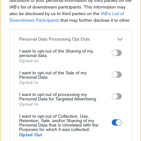
disclosure of your personal information by third parties on the
IAB’s list of downstream participants. This information may
also be disclosed by us to third parties on the
IAB’s List of
Πως να πάτε:
Από Αθήνα θα πετάξετε µε
Downstream Participants
that may further disclose it to other
απευθείας πτήση της Aegean Airlines
third parties.
(el.aegeanair.com) για Νάπολι, από €125 µε
Please note that this website/app uses one or more Google
Personal Data Processing Opt Outs
επιστροφή.
services and may gather and store information including but
not limited to your visit or usage behaviour. You may click to
I want to opt-out of the Sharing of my
personal data.
grant or deny consent to Google and its third-party tags to
Opted In
Πότε να πάτε:
Όλες οι εποχές του χρόνου
use your data for below specified purposes in below Google
consent section.
ενδείκνυνται για ταξίδι στη Ματέρα. Προτιμήστε
I want to opt-out of the Sale of my
Personal Data.
όμως την Άνοιξη & το καλοκαίρι προκειμένου να
Opted In
σας διευκολύνει ο καιρός στις περιηγήσεις σας!
I want to opt-out of processing my
Personal Data for Targeted Advertising.
Opted In
2. Νησί Άγιου Βαρθολομαίου,
I want to opt-out of Collection, Use,
Retention, Sale, and/or Sharing of my
Καραϊβική
Personal Data that Is Unrelated with the
Purposes for which it was collected.
Opted Out