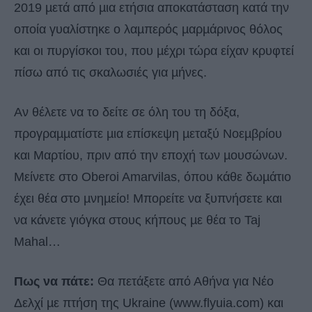
2019 µετά από µια ετήσια αποκατάσταση κατά την
οποία γυαλίστηκε ο λαµπερός µαρµάρινος θόλος
και οι πυργίσκοι του, που µέχρι τώρα είχαν κρυφτεί
πίσω από τις σκαλωσιές για µήνες.
Αν θέλετε να το δείτε σε όλη του τη δόξα,
προγραµµατίστε µια επίσκεψη µεταξύ Νοεµβρίου
και Μαρτίου, πριν από την εποχή των µουσώνων.
Μείνετε στο Oberoi Amarvilas, όπου κάθε δωµάτιο
έχει θέα στο µνηµείο! Μπορείτε να ξυπνήσετε και
να κάνετε γιόγκα στους κήπους µε θέα το Taj
Mahal…
Πως να πάτε:
Θα πετάξετε από Αθήνα για Νέο
Δελχί µε πτήση της Ukraine (www.flyuia.com) και