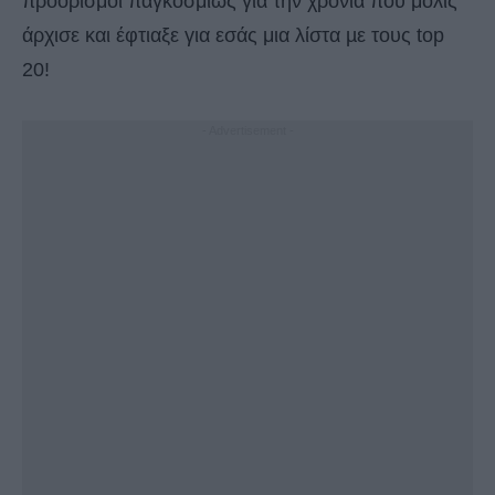
προορισμοί παγκοσμίως για την χρονιά που μόλις
άρχισε και έφτιαξε για εσάς μια λίστα µε τους top
20!
- Advertisement -