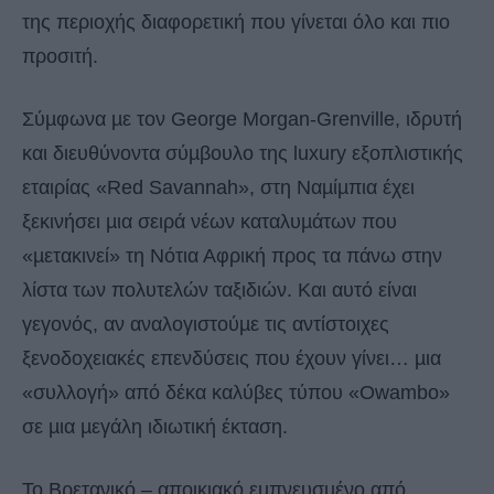
της περιοχής διαφορετική που γίνεται όλο και πιο
προσιτή.
Σύµφωνα µε τον George Morgan-Grenville, ιδρυτή
και διευθύνοντα σύµβουλο της luxury εξοπλιστικής
εταιρίας «Red Savannah», στη Ναµίµπια έχει
ξεκινήσει µια σειρά νέων καταλυµάτων που
«µετακινεί» τη Νότια Αφρική προς τα πάνω στην
λίστα των πολυτελών ταξιδιών. Και αυτό είναι
γεγονός, αν αναλογιστούµε τις αντίστοιχες
ξενοδοχειακές επενδύσεις που έχουν γίνει… µια
«συλλογή» από δέκα καλύβες τύπου «Owambo»
σε µια µεγάλη ιδιωτική έκταση.
Το Βρετανικό – αποικιακό εµπνευσµένο από