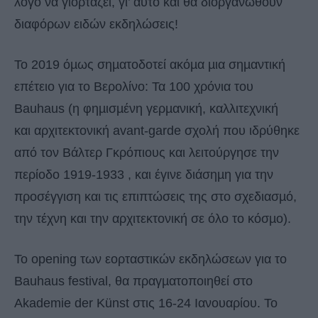
λόγο να γιορτάζει, γι’ αυτό και θα διοργανωθούν
διαφόρων ειδών εκδηλώσεις!
Το 2019 όµως σηµατοδοτεί ακόµα µια σηµαντική
επέτειο για το Βερολίνο: Τα 100 χρόνια του
Bauhaus (η φηµισµένη γερµανική, καλλιτεχνική
και αρχιτεκτονική avant-garde σχολή που ιδρύθηκε
από τον Βάλτερ Γκρόπιους και λειτούργησε την
περίοδο 1919-1933 , και έγινε διάσηµη για την
προσέγγιση και τις επιπτώσεις της στο σχεδιασµό,
την τέχνη και την αρχιτεκτονική σε όλο το κόσµο).
To opening των εορταστικών εκδηλώσεων για το
Bauhaus festival, θα πραγµατοποιηθεί στο
Akademie der Künst στις 16-24 Ιανουαρίου. Το