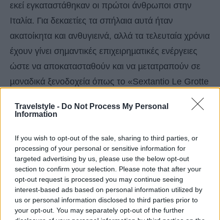
εκεί εγκαταστάθηκαν οι πρώτοι άνθρωποι στην
Ιταλία. Για δεκαετίες τα σπήλαια αυτά ήταν
ακατοίκητα και ανθυγιεινά, αλλά τα τελευταία χρόνια
έχουν γίνει σηµαντικές επιχειρηµατικές ενέργειες
ώστε να αποκατασταθούν και να µετατραπούν σε
µοναδικά ξενοδοχεία όπως το «Sextantio Le Grotte
della Civita», ένα µέλος του Design Hotels.
Travelstyle -
Do Not Process My Personal
Information
Η Matera ως Πολιτιστική Πρωτεύουσα της
If you wish to opt-out of the sale, sharing to third parties, or
Ευρώπης το 2019, θα φιλοξενήσει µια δυναµική
processing of your personal or sensitive information for
λίστα events καθόλη τη διάρκεια του έτους. Για την
targeted advertising by us, please use the below opt-out
section to confirm your selection. Please note that after your
τελετή έναρξης στις 19 Ιανουαρίου, µια σειρά
opt-out request is processed you may continue seeing
οργανωµένων εκδηλώσεων θα γίνει στους
interest-based ads based on personal information utilized by
us or personal information disclosed to third parties prior to
δρόµους της πόλης για να ξεκινήσει ο ετήσιος
your opt-out. You may separately opt-out of the further
εορτασµός.