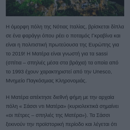
Η όµορφη πόλη της Νότιας Ιταλίας, βρίσκεται δίπλα
σε ένα φαράγγι όπου ρέει ο ποταµός Γκραβίνα και
είναι η πολιτιστική πρωτεύουσα της Ευρώπης για
το 2019! Η Ματέρα είναι γνωστή για τα sassi
(σπίτια – σπηλιές µέσα στα βράχια) τα οποία από
το 1993 έχουν χαρακτηριστεί από την Unesco,
Μνηµείο Παγκόσµιας Κληρονοµιάς.
Η Ματέρα απέκτησε διεθνή φήµη µε την αρχαία
πόλη « Σάσσι ντι Ματέρα» (κυριολεκτικά σηµαίνει
«οι πέτρες – σπηλιές της Ματέρα»). Τα Σάσσι
ξεκινούν την προϊστορική περίοδο και λέγεται ότι