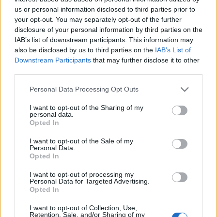
us or personal information disclosed to third parties prior to
your opt-out. You may separately opt-out of the further
disclosure of your personal information by third parties on the
IAB’s list of downstream participants. This information may
also be disclosed by us to third parties on the
IAB’s List of
Downstream Participants
that may further disclose it to other
third parties.
Please note that this website/app uses one or more Google
Personal Data Processing Opt Outs
services and may gather and store information including but
not limited to your visit or usage behaviour. You may click to
I want to opt-out of the Sharing of my
personal data.
grant or deny consent to Google and its third-party tags to
Opted In
use your data for below specified purposes in below Google
consent section.
I want to opt-out of the Sale of my
Personal Data.
Opted In
I want to opt-out of processing my
Personal Data for Targeted Advertising.
Opted In
Γνωρίζετε το
Hidden City Ticketing; Το δημοφιλές
I want to opt-out of Collection, Use,
κόλπο για φθηνά αεροπορικά εισιτήρια
!
Retention, Sale, and/or Sharing of my