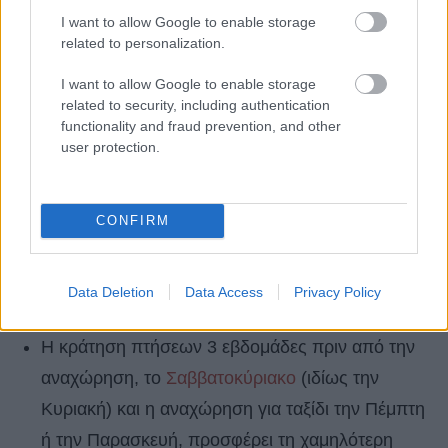
I want to allow Google to enable storage
related to personalization.
I want to allow Google to enable storage
related to security, including authentication
functionality and fraud prevention, and other
user protection.
CONFIRM
Δείτε τα μυστικά όπως προκύπτουν
από την έκθεση:
Data Deletion
Data Access
Privacy Policy
Η κράτηση πτήσεων 3 εβδομάδες πριν από την
αναχώρηση, το
Σαββατοκύριακο
(ιδίως την
Κυριακή) και η αναχώρηση για ταξίδι την Πέμπτη
ή την Παρασκευή, προσφέρει τη χαμηλότερη