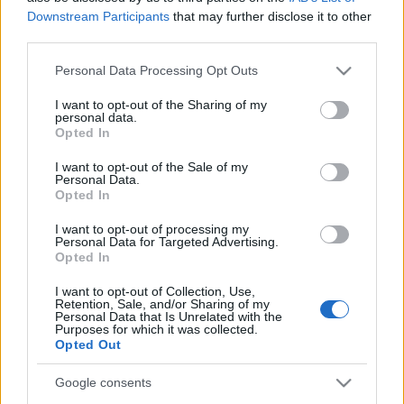
Downstream Participants
that may further disclose it to other
third parties.
Please note that this website/app uses one or more Google
Personal Data Processing Opt Outs
services and may gather and store information including but
not limited to your visit or usage behaviour. You may click to
I want to opt-out of the Sharing of my
personal data.
grant or deny consent to Google and its third-party tags to
Opted In
use your data for below specified purposes in below Google
consent section.
I want to opt-out of the Sale of my
Personal Data.
Travel News
Opted In
H Ε.Ο Αθηνών – Λαμίας μόλις άνοιξε (13:00) και ξανακλείνει
I want to opt-out of processing my
στις 19:00!
Personal Data for Targeted Advertising.
Opted In
15 Φεβρουαρίου 2021, 13:09
Πολλά είναι τα προβλήματα που ήδη έχει δημιουργήσει η κακοκαιρία:
I want to opt-out of Collection, Use,
Κλειστοί δρόμοι, αλυσίδες μέχρι...
Retention, Sale, and/or Sharing of my
Personal Data that Is Unrelated with the
Purposes for which it was collected.
Opted Out
Google consents