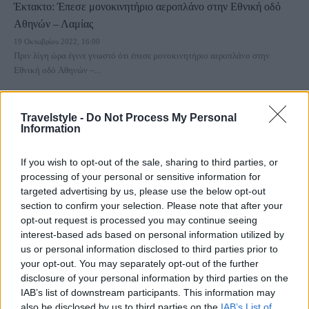
Έκτακτο: Έπεσε μονοκινητήριο αεροπλάνο στην Εθνική οδό
Αθηνών – Λαμίας
19 Οκτωβρίου 2022, 16:00
Πριν λίγη ώρα έγινε γνωστό ότι έπεσε μονοκινητήριο αεροπλάνο στην
Εθνική οδό Αθηνών –...
Travelstyle -
Do Not Process My Personal
Information
If you wish to opt-out of the sale, sharing to third parties, or
processing of your personal or sensitive information for
targeted advertising by us, please use the below opt-out
section to confirm your selection. Please note that after your
Αττική
opt-out request is processed you may continue seeing
interest-based ads based on personal information utilized by
Κακοκαιρία Ελπίδα: Απελπιστική η κατάσταση στους δρόμους
us or personal information disclosed to third parties prior to
– Έκλεισαν Εθνική Οδός και Αττική! Κλειστή και η Κατεχάκη
your opt-out. You may separately opt-out of the further
24 Ιανουαρίου 2022, 14:47
disclosure of your personal information by third parties on the
Μετ' εμποδίων γίνονται οι μετακινήσεις στην Αττική ενώ έχουν σχηματιστεί
IAB’s list of downstream participants. This information may
ουρές χιλιομέτρων σε μεγάλους...
also be disclosed by us to third parties on the
IAB’s List of