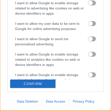
I want to allow Google to enable storage
related to advertising like cookies on web or
device identifiers in apps.
Video
I want to allow my user data to be sent to
Google for online advertising purposes.
Εθνική Οδός: Το εντυπωσιακό σκηνικό με την Αθηνών-Λαμίας
ντυμένη στα λευκά! (video)
I want to allow Google to send me
30 Δεκεμβρίου 2019, 12:10
personalized advertising.
Η κακοκαιρία «Ζηνοβία» έχει επηρεάσει όλη την χώρα με χαμηλές
θερμοκρασίες και χιονοπτώσεις, αποτέλεσμα...
I want to allow Google to enable storage
related to analytics like cookies on web or
device identifiers in apps.
I want to allow Google to enable storage
Follow us
related to functionality of the website or app.
CONFIRM
I want to allow Google to enable storage
related to personalization.
Data Deletion
Data Access
Privacy Policy
I want to allow Google to enable storage
related to security, including authentication
110,023
35,490
218,000