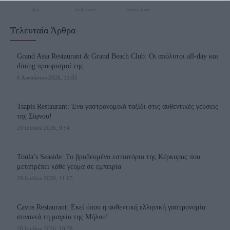
functionality and fraud prevention, and other
Likes
Followers
Subscribers
user protection.
Τελευταία Άρθρα
Grand Asia Restaurant & Grand Beach Club: Οι απόλυτοι all-day και
dining προορισμοί της...
6 Αυγούστου 2026, 11:05
Tsapis Restaurant: Ένα γαστρονομικό ταξίδι στις αυθεντικές γεύσεις
της Σίφνου!
29 Ιουλίου 2026, 9:54
Toula’s Seaside: Το βραβευμένο εστιατόριο της Κέρκυρας που
μετατρέπει κάθε γεύμα σε εμπειρία
28 Ιουλίου 2026, 11:05
Cavos Restaurant: Εκεί όπου η αυθεντική ελληνική γαστρονομία
συναντά τη μαγεία της Μήλου!
28 Ιουλίου 2026, 10:58