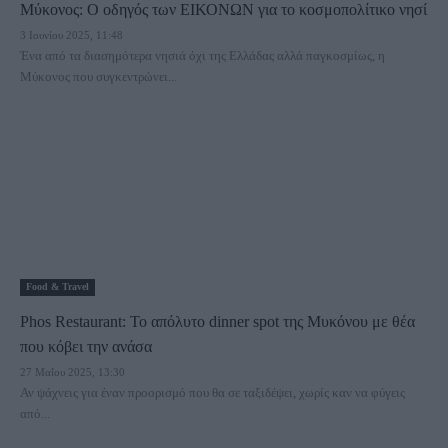
Μύκονος: Ο οδηγός των ΕΙΚΟΝΩΝ για το κοσμοπολίτικο νησί
3 Ιουνίου 2025, 11:48
Ένα από τα διασημότερα νησιά όχι της Ελλάδας αλλά παγκοσμίως, η
Μύκονος που συγκεντρώνει...
Food & Travel
Phos Restaurant: Το απόλυτο dinner spot της Μυκόνου με θέα
που κόβει την ανάσα
27 Μαΐου 2025, 13:30
Αν ψάχνεις για έναν προορισμό που θα σε ταξιδέψει, χωρίς καν να φύγεις
από...