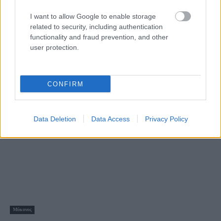
I want to allow Google to enable storage
related to security, including authentication
functionality and fraud prevention, and other
user protection.
Ελλάδα
Τα 7 πιο ινσταγκραμικά σημεία στην Ελλάδα!
CONFIRM
7 Αυγούστου 2019, 15:49
Η Ελλάδα είναι ένας πανέμορφος προορισμός όλο το χρόνο, αφού κάθε
νομός της κρύβει...
Data Deletion
Data Access
Privacy Policy
Μύκονος