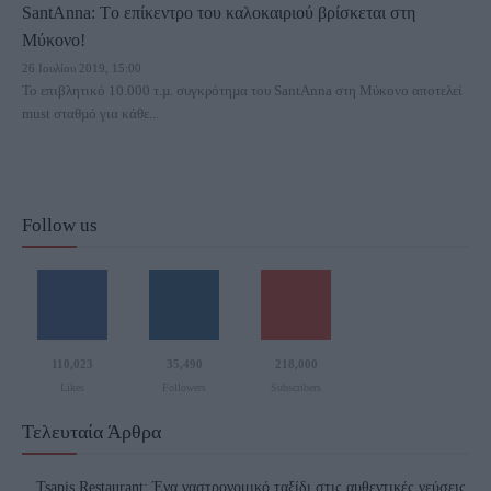
SantAnna: Tο επίκεντρο του καλοκαιριού βρίσκεται στη
Μύκονο!
26 Ιουλίου 2019, 15:00
Το επιβλητικό 10.000 τ.µ. συγκρότηµα του SantAnna στη Μύκονο αποτελεί
must σταθµό για κάθε...
Follow us
110,023
35,490
218,000
Likes
Followers
Subscribers
Τελευταία Άρθρα
Tsapis Restaurant: Ένα γαστρονομικό ταξίδι στις αυθεντικές γεύσεις