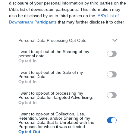
disclosure of your personal information by third parties on the
IAB’s list of downstream participants. This information may
also be disclosed by us to third parties on the
IAB’s List of
Μύκονος
Downstream Participants
that may further disclose it to other
third parties.
Ελιά, η μεγάλη αμμουδερή παραλία της Μυκόνου που πρέπει
να επισκεφτείτε
Please note that this website/app uses one or more Google
Personal Data Processing Opt Outs
services and may gather and store information including but
31 Αυγούστου 2020, 9:26
Η Ελιά είναι από τις ωραιότερες και μεγαλύτερες αμμώδεις παραλίες της
not limited to your visit or usage behaviour. You may click to
I want to opt-out of the Sharing of my
personal data.
Μυκόνου. Η παραλία...
grant or deny consent to Google and its third-party tags to
Opted In
use your data for below specified purposes in below Google
consent section.
I want to opt-out of the Sale of my
Personal Data.
Opted In
I want to opt-out of processing my
Personal Data for Targeted Advertising.
Opted In
I want to opt-out of Collection, Use,
Retention, Sale, and/or Sharing of my
Διασκέδαση Μύκονος
Personal Data that Is Unrelated with the
Purposes for which it was collected.
Jackie O’: Όλος ο μύθος, πίσω από το θρυλικό bar της
Opted Out