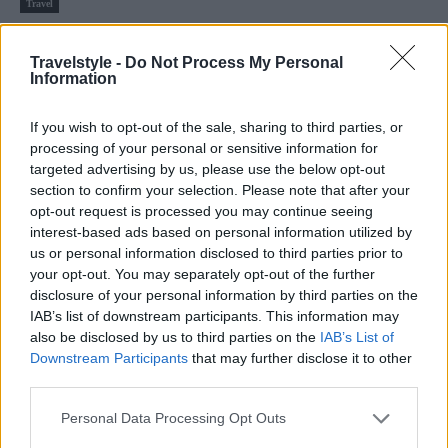
Travel
Η καλύτερη πόλη στην Ευρώπη για την Παραμονή της
Travelstyle -
Do Not Process My Personal
Πρωτοχρονιάς
Information
15 Δεκεμβρίου 2025, 7:35
Αυτή είναι η καλύτερη πόλη στην Ευρώπη για να περάσει κανείς την
If you wish to opt-out of the sale, sharing to third parties, or
παραμονή της...
processing of your personal or sensitive information for
targeted advertising by us, please use the below opt-out
section to confirm your selection. Please note that after your
opt-out request is processed you may continue seeing
interest-based ads based on personal information utilized by
us or personal information disclosed to third parties prior to
your opt-out. You may separately opt-out of the further
disclosure of your personal information by third parties on the
IAB’s list of downstream participants. This information may
also be disclosed by us to third parties on the
IAB’s List of
Εδιμβούργο
Downstream Participants
that may further disclose it to other
Αυτή η ευρωπαϊκή πόλη είναι το καλύτερο μέρος για να
third parties.
γιορτάσετε την Πρωτοχρονιά
Please note that this website/app uses one or more Google
Personal Data Processing Opt Outs
4 Νοεμβρίου 2024, 9:50
services and may gather and store information including but
Με ένα γιγαντιαίο πάρτι στο δρόμο και τη διάσημη λαμπαδηδρομία της αυτή