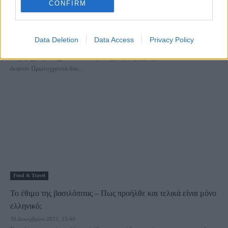
CONFIRM
Travel News
Η πτήση που απογειώθηκε το 2022 και προσγειώθηκε… το
2021!
Data Deletion
Data Access
Privacy Policy
4 Ιανουαρίου 2022, 10:47
Στη.. μηχανή του χρόνου: Οι επιβάτες μιας πτήσης της China Airlines
έκαναν Πρωτοχρονιά δύο...
Food & Travel
Το έθιμο της βασιλόπιτας – Πως προήλθε και τελικά είναι μόνο
ελληνικό;
30 Δεκεμβρίου 2021, 15:40