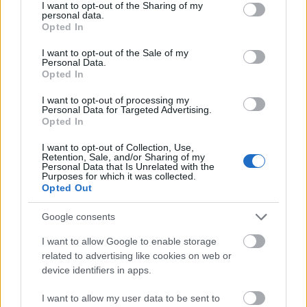
not limited to your visit or usage behaviour. You may click to
I want to opt-out of the Sharing of my
η ευρωπαϊκή...
personal data.
grant or deny consent to Google and its third-party tags to
Opted In
use your data for below specified purposes in below Google
consent section.
I want to opt-out of the Sale of my
Personal Data.
Opted In
I want to opt-out of processing my
Personal Data for Targeted Advertising.
Opted In
I want to opt-out of Collection, Use,
Retention, Sale, and/or Sharing of my
Food & Travel
Personal Data that Is Unrelated with the
Purposes for which it was collected.
10 πρωτοχρονιάτικα έθιμα στα γιορτινά τραπέζια – Από τα
Opted Out
φασόλια της Αργεντινής μέχρι το ουίσκι της Σκωτίας
Google consents
27 Δεκεμβρίου 2023, 12:30
Ένα όμορφα στολισμένο τραπέζι την παραμονή της Πρωτοχρονιάς είναι
I want to allow Google to enable storage
συνηθισμένο σε όλο τον κόσμο....
related to advertising like cookies on web or
device identifiers in apps.
I want to allow my user data to be sent to