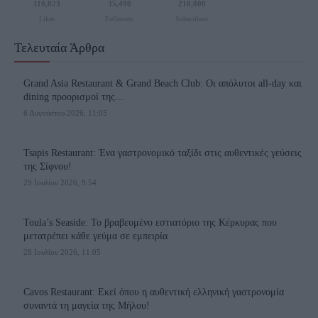
110,023
35,490
218,000
Likes
Followers
Subscribers
Τελευταία Άρθρα
Grand Asia Restaurant & Grand Beach Club: Οι απόλυτοι all-day και
dining προορισμοί της...
6 Αυγούστου 2026, 11:05
Tsapis Restaurant: Ένα γαστρονομικό ταξίδι στις αυθεντικές γεύσεις
της Σίφνου!
29 Ιουλίου 2026, 9:54
Toula’s Seaside: Το βραβευμένο εστιατόριο της Κέρκυρας που
μετατρέπει κάθε γεύμα σε εμπειρία
28 Ιουλίου 2026, 11:05
Cavos Restaurant: Εκεί όπου η αυθεντική ελληνική γαστρονομία
συναντά τη μαγεία της Μήλου!