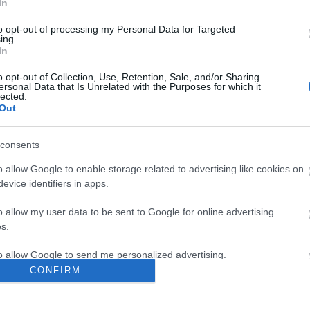
In
Καλαρρύτες: Το πετρόχτιστο “διαμάντι” της Πίνδου
to opt-out of processing my Personal Data for Targeted
παραμένει αναλλοίωτο στον χρόνο
ing.
In
4 Μαρτίου 2021, 13:12
Στην περιοχή των Τζουμέρκων στον νομό Ιωαννίνων στην Ήπειρο
o opt-out of Collection, Use, Retention, Sale, and/or Sharing
βρίσκονται μερικά από τα πιο...
ersonal Data that Is Unrelated with the Purposes for which it
lected.
Out
consents
o allow Google to enable storage related to advertising like cookies on
evice identifiers in apps.
Ιωάννινα
o allow my user data to be sent to Google for online advertising
s.
Αετομηλίτσα: Το πιο ορεινό χωριό της Ελλάδας με τις
εντυπωσιακές λίμνες! (βίντεο)
to allow Google to send me personalized advertising.
17 Φεβρουαρίου 2021, 14:37
CONFIRM
Στις νότιες πλαγιές του Γράμμου δεσπόζει το πιο ορεινό χωριό της
o allow Google to enable storage related to analytics like cookies on
Ελλάδας, το "βλαχοχώρι"...
evice identifiers in apps.