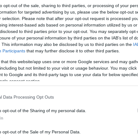
to opt-out of the sale, sharing to third parties, or processing of your per
formation for targeted advertising by us, please use the below opt-out s
r selection. Please note that after your opt-out request is processed y
Ελλάδα
eing interest-based ads based on personal information utilized by us or
disclosed to third parties prior to your opt-out. You may separately opt-
Βάλια Κάλντα: Οδοιπορικό στον «παράδεισο» της
losure of your personal information by third parties on the IAB’s list of
Πίνδου – Το μαγεμένο δάσος με τις αρκούδες και τα
. This information may also be disclosed by us to third parties on the
IA
πεύκα
Participants
that may further disclose it to other third parties.
14 Ιανουαρίου 2026, 15:54
 that this website/app uses one or more Google services and may gath
Το όνομα του προορισμού αυτού θυμίζει μαγικό ξόρκι. Η Βάλια
including but not limited to your visit or usage behaviour. You may click 
Κάλντα (Ζεστή Κοιλάδα στα βλάχικα) προκαλεί τον επισκέπτη να
 to Google and its third-party tags to use your data for below specifi
την...
ogle consent section.
l Data Processing Opt Outs
o opt-out of the Sharing of my personal data.
In
o opt-out of the Sale of my Personal Data.
Travel