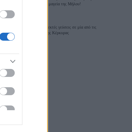
γαστρονομία συναντά τη μαγεία της Μήλου!
28 Ιουλίου 2026, 10:58
Aiolia Avlaki Corfu: Εκλεκτές γεύσεις σε μία από τις
ομορφότερες παραλίες της Κέρκυρας
28 Ιουλίου 2026, 10:50