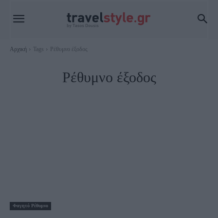
Αρχική
Tags
Ρέθυμνο έξοδος
Ρέθυμνο έξοδος
Φαγητό Ρέθυμνο