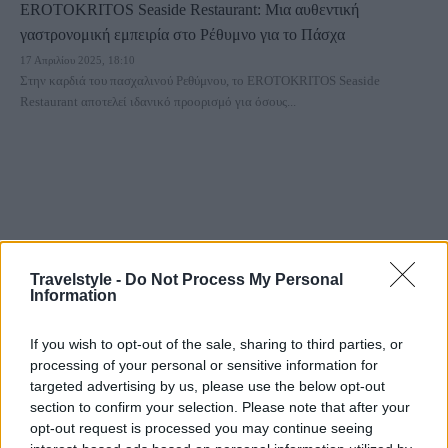
EROTOKRITOS Seaside Restaurant: Μια αυθεντική
γαστρονομική εμπειρία στο Ρέθυμνο για το Πάσχα
17 Απριλίου 2025, 18:10
Στην καρδιά του πασχαλινού Ρεθύμνου, το EROTOKRITOS Seaside
Restaurant αποτελεί ιδανικό προορισμό για όσους...
Travelstyle -
Do Not Process My Personal
Information
Ελλάδα
If you wish to opt-out of the sale, sharing to third parties, or
Τρία στέκια στο Ρέθυμνο που ορίζουν τη διασκέδαση στο νησί!
processing of your personal or sensitive information for
6 Αυγούστου 2019, 12:10
targeted advertising by us, please use the below opt-out
Γνωρίζετε τα στέκια στο Ρέθυμνο; Το Ρέθυμνο, στο χάρτη βρίσκεται ανάμεσα
section to confirm your selection. Please note that after your
στα Χανιά και...
opt-out request is processed you may continue seeing