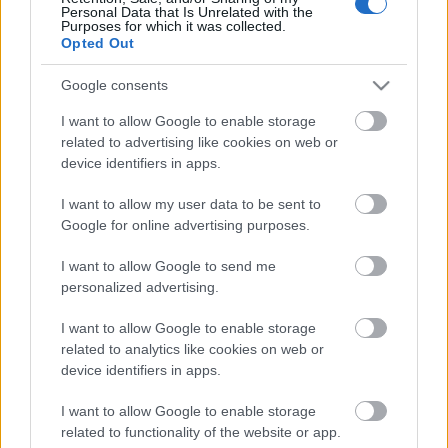
Personal Data that Is Unrelated with the
Purposes for which it was collected.
Opted Out
Διασκέδαση Ρέθυμνο
Google consents
Ο Κήπος του Αλή Βαφή: To bar-restaurant στο Ρέθυμνο που
I want to allow Google to enable storage
αγαπά το ρούμι και την κρητική κουζίνα!
related to advertising like cookies on web or
26 Ιουλίου 2019, 10:39
device identifiers in apps.
Ο "Κήπος του Αλή Βαφή" στεγάζεται σε ένα υπέροχο κτίσµα του 19ου αιώνα
στο...
I want to allow my user data to be sent to
Google for online advertising purposes.
I want to allow Google to send me
personalized advertising.
I want to allow Google to enable storage
related to analytics like cookies on web or
device identifiers in apps.
Διασκέδαση Ρέθυμνο
I want to allow Google to enable storage
related to functionality of the website or app.
Bonobo Bar: Το αγαπημένο all day στέκι στην παραλία του