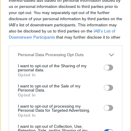
interest-based ads based on personal information utilized by
us or personal information disclosed to third parties prior to
your opt-out. You may separately opt-out of the further
disclosure of your personal information by third parties on the
IAB’s list of downstream participants. This information may
also be disclosed by us to third parties on the
IAB’s List of
Downstream Participants
that may further disclose it to other
third parties.
Διασκέδαση Ρέθυμνο
Please note that this website/app uses one or more Google
Personal Data Processing Opt Outs
services and may gather and store information including but
Monitor Art Café: Ένα άκρως γοητευτικό all day bar στο
not limited to your visit or usage behaviour. You may click to
I want to opt-out of the Sharing of my
Ρέθυμνο!
personal data.
grant or deny consent to Google and its third-party tags to
Opted In
26 Ιουλίου 2019, 15:45
use your data for below specified purposes in below Google
Tune in σε ένα άκρως γοητευτικό all day bar στην Παλιά Πόλη του
consent section.
I want to opt-out of the Sale of my
Ρεθύμνου,...
Personal Data.
Opted In
I want to opt-out of processing my
Personal Data for Targeted Advertising.
Opted In
I want to opt-out of Collection, Use,
Retention, Sale, and/or Sharing of my