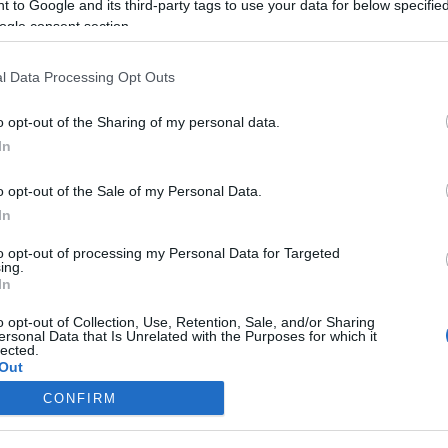
 to Google and its third-party tags to use your data for below specifi
ogle consent section.
Travel News
l Data Processing Opt Outs
Ακυρώσεις πτήσεων και από την ελβετική Swiss
o opt-out of the Sharing of my personal data.
29 Ιουνίου 2022, 14:33
In
Η Swiss προχωρά σε ακυρώσεις πτήσεων στο θερινό της πρόγραμμα.
Ειδικότερα, σύμφωνα με ανακοίνωσή...
o opt-out of the Sale of my Personal Data.
In
to opt-out of processing my Personal Data for Targeted
ing.
In
o opt-out of Collection, Use, Retention, Sale, and/or Sharing
ersonal Data that Is Unrelated with the Purposes for which it
lected.
Out
Food & Travel
CONFIRM
consents
Οι 10 αεροπορικές με το καλύτερο φαγητό στο