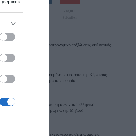
ed purposes
110,023
35,490
218,000
Likes
Followers
Subscribers
Τελευταία Άρθρα
Tsapis Restaurant: Ένα γαστρονομικό ταξίδι στις αυθεντικές
γεύσεις της Σίφνου!
29 Ιουλίου 2026, 9:54
Toula’s Seaside: Το βραβευμένο εστιατόριο της Κέρκυρας
που μετατρέπει κάθε γεύμα σε εμπειρία
28 Ιουλίου 2026, 11:05
Cavos Restaurant: Εκεί όπου η αυθεντική ελληνική
γαστρονομία συναντά τη μαγεία της Μήλου!
28 Ιουλίου 2026, 10:58
Aiolia Avlaki Corfu: Εκλεκτές γεύσεις σε μία από τις