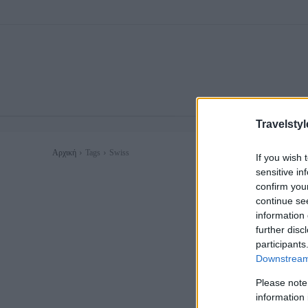
Travelstyl
Αρχική
Tags
Swiss
If you wish 
sensitive in
confirm you
continue se
information 
further disc
participants
Downstream 
Please note
information 