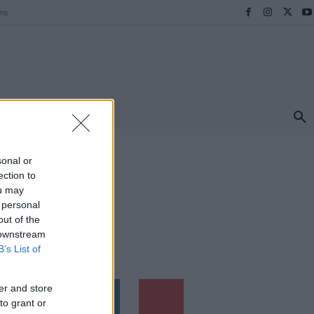
ens
ΠΡΟΟΡΙΣΜΟΙ
ΕΛΛΑΔΑ
TRAVEL
MORE
sonal or
ection to
ou may
 personal
out of the
 downstream
B’s List of
Follow us
er and store
to grant or