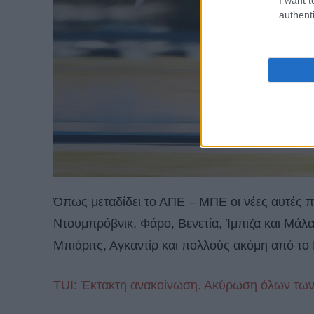
authenti
Όπως μεταδίδει το ΑΠΕ – ΜΠΕ οι νέες αυτές 
Ντουμπρόβνικ, Φάρο, Βενετία, Ίμπιζα και Μάλ
Μπιάριτς, Αγκαντίρ και πολλούς ακόμη από το
TUI: Έκτακτη ανακοίνωση. Ακύρωση όλων των 