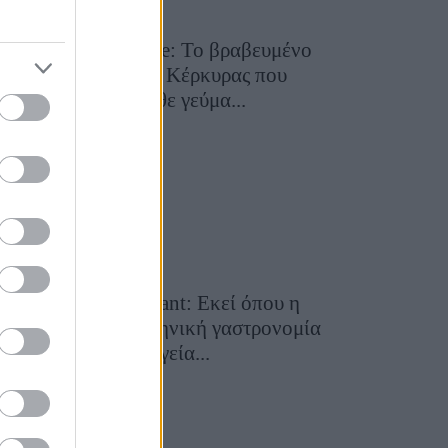
Toula’s Seaside: Το βραβευμένο
εστιατόριο της Κέρκυρας που
μετατρέπει κάθε γεύμα...
28 Ιουλίου 2026, 11:05
Cavos Restaurant: Εκεί όπου η
αυθεντική ελληνική γαστρονομία
συναντά τη μαγεία...
28 Ιουλίου 2026, 10:58