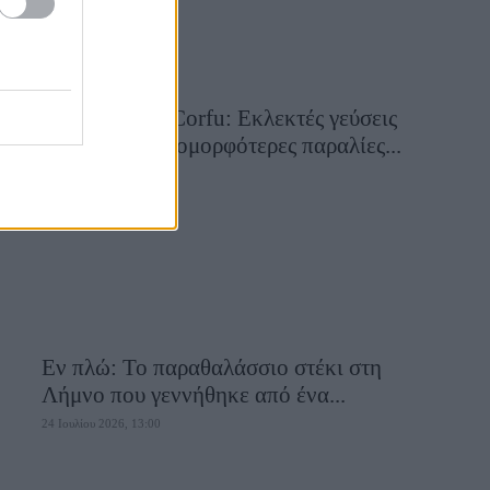
Aiolia Avlaki Corfu: Εκλεκτές γεύσεις
σε μία από τις ομορφότερες παραλίες...
28 Ιουλίου 2026, 10:50
Εν πλώ: Το παραθαλάσσιο στέκι στη
Λήμνο που γεννήθηκε από ένα...
24 Ιουλίου 2026, 13:00