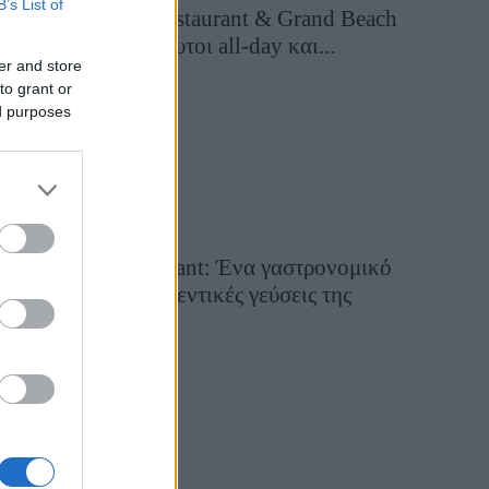
B’s List of
Grand Asia Restaurant & Grand Beach
Club: Οι απόλυτοι all-day και...
er and store
2 ημέρες πριν
to grant or
ed purposes
Tsapis Restaurant: Ένα γαστρονομικό
ταξίδι στις αυθεντικές γεύσεις της
Σίφνου!
29 Ιουλίου 2026, 9:54