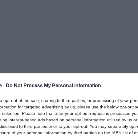
Αθήνα
από Φρανκφούρτη και Μόναχο, η αεροπορική
σε ακόμη περισσότερους επιβάτες να επισκεφτούν την
e -
Do Not Process My Personal Information
λματικούς λόγους.
to opt-out of the sale, sharing to third parties, or processing of your per
formation for targeted advertising by us, please use the below opt-out s
 Advertisement -
r selection. Please note that after your opt-out request is processed y
eing interest-based ads based on personal information utilized by us or
disclosed to third parties prior to your opt-out. You may separately opt-
losure of your personal information by third parties on the IAB’s list of