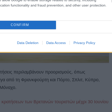
cation functionality and fraud prevention, and other user protection.
CONFIRM
Data Deletion
Data Access
Privacy Policy
πτήσεις περιλαμβάνουν προορισμούς, όπως
αγα από τη Φρανκφούρτη και Πόρτο, Σπλιτ, Κύπρο,
 Μόναχο.
κρατήσεων των Βρετανών τουριστών μέχρι 30 Ιουνίου