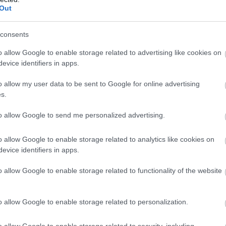
Out
consents
o allow Google to enable storage related to advertising like cookies on
evice identifiers in apps.
 συνολικά θα επαναφέρει πτήσεις σε περίπου 20
o allow my user data to be sent to Google for online advertising
 Φρανκφούρτη και σε 34 από το Μόναχο, αυξάνοντας
s.
, το οποίο αναπτύσσεται προοδευτικά τις τελευταίες
to allow Google to send me personalized advertising.
o allow Google to enable storage related to analytics like cookies on
evice identifiers in apps.
o allow Google to enable storage related to functionality of the website
o allow Google to enable storage related to personalization.
o allow Google to enable storage related to security, including