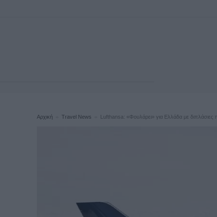
Αρχική
Travel News
Lufthansa: «Φουλάρει» για Ελλάδα με διπλάσιες π