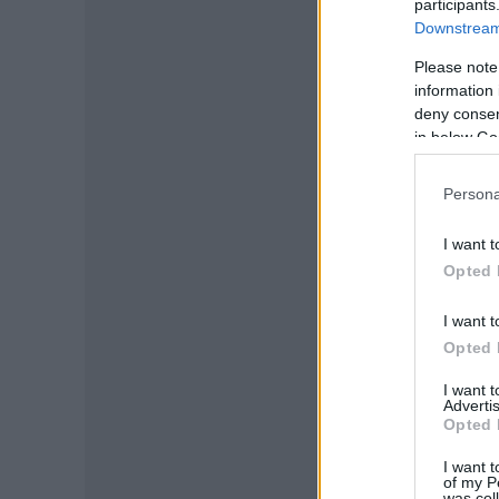
participants
Downstream 
Please note
information 
deny consent
in below Go
Persona
I want t
Opted 
I want t
Opted 
I want 
Advertis
Opted 
I want t
of my P
was col