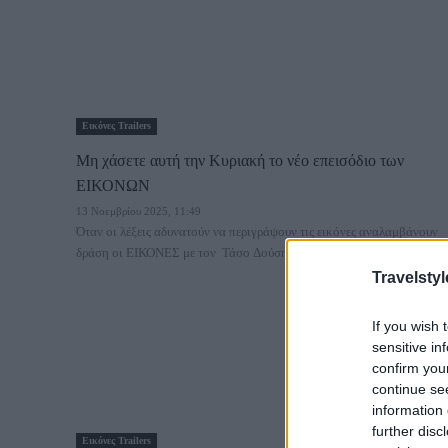
Εικόνες Trailers
Μη χάσετε αυτή την Κυριακή το νέο επεισόδιο των
ΕΙΚΟΝΩΝ
13 Νοεμβρίου 2025, 11:49
Όταν οι λέξεις αδυνατούν να περιγράψουν τις εικόνες αναλαμβάνουν
δράση οι ΕΙΚΟΝΕΣ με τον Τάσο Δούση! Και...
Travelstyl
If you wish 
sensitive in
confirm you
continue se
information 
further disc
Εικόνες Trailers