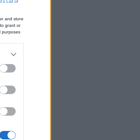
B’s List of
er and store
to grant or
ed purposes