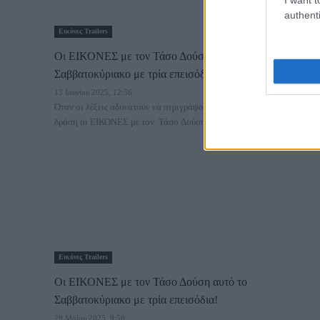
authenti
Εικόνες Trailers
Oι ΕΙΚΟΝΕΣ με τον Τάσο Δούση αυτό το
Σαββατοκύριακο με τρία επεισόδια!
13 Ιουνίου 2025, 12:56
Όταν οι λέξεις αδυνατούν να περιγράψουν τις εικόνες αναλαμβάνουν
δράση οι ΕΙΚΟΝΕΣ με τον Τάσο Δούση! Και...
Εικόνες Trailers
Oι ΕΙΚΟΝΕΣ με τον Τάσο Δούση αυτό το
Σαββατοκύριακο με τρία επεισόδια!
29 Μαΐου 2025, 9:50