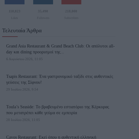
110,023
35,490
218,000
Likes
Followers
Subscribers
Τελευταία Άρθρα
Grand Asia Restaurant & Grand Beach Club: Οι απόλυτοι all-
day και dining προορισμοί της...
6 Αυγούστου 2026, 11:05
Tsapis Restaurant: Ένα γαστρονομικό ταξίδι στις αυθεντικές
γεύσεις της Σίφνου!
29 Ιουλίου 2026, 9:54
Toula’s Seaside: Το βραβευμένο εστιατόριο της Κέρκυρας
που μετατρέπει κάθε γεύμα σε εμπειρία
28 Ιουλίου 2026, 11:05
Cavos Restaurant: Εκεί όπου η αυθεντική ελληνική