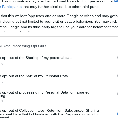
. This information may also be disclosed by us to third parties on the
IA
Participants
that may further disclose it to other third parties.
Oι ΕΙΚΟΝΕΣ με τον Τάσο Δούση ξεκινούν τη νέα σεζόν
αυτό το Σαββατοκύριακο με δύο επεισόδια!
 that this website/app uses one or more Google services and may gath
2 Οκτωβρίου 2025, 15:27
including but not limited to your visit or usage behaviour. You may click 
Όταν οι λέξεις αδυνατούν να περιγράψουν τις εικόνες αναλαμβάνουν
 to Google and its third-party tags to use your data for below specifi
δράση οι ΕΙΚΟΝΕΣ με τον Τάσο Δούση! Και...
ogle consent section.
l Data Processing Opt Outs
o opt-out of the Sharing of my personal data.
In
o opt-out of the Sale of my Personal Data.
Εικόνες Trailers
In
Oι ΕΙΚΟΝΕΣ με τον Τάσο Δούση αυτό το
to opt-out of processing my Personal Data for Targeted
ing.
Σαββατοκύριακο με τέσσερα επεισόδια!
In
25 Ιουλίου 2025, 13:11
Όταν οι λέξεις αδυνατούν να περιγράψουν τις εικόνες αναλαμβάνουν
o opt-out of Collection, Use, Retention, Sale, and/or Sharing
ersonal Data that Is Unrelated with the Purposes for which it
δράση οι ΕΙΚΟΝΕΣ με τον Τάσο Δούση! Και...
lected.