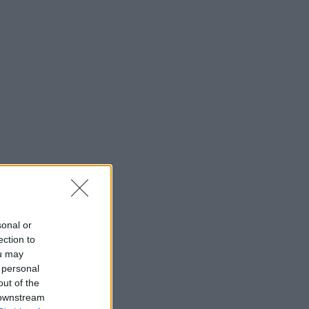
sonal or
ection to
ou may
 personal
out of the
 downstream