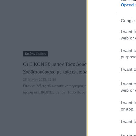
Opted 
Google 
I want t
web or d
I want t
Εικόνες Trailers
purpose
Oι ΕΙΚΟΝΕΣ με τον Τάσο Δούση αυτό το
I want 
Σαββατοκύριακο με τρία επεισόδια!
26 Ιουνίου 2025, 12:29
I want t
Όταν οι λέξεις αδυνατούν να περιγράψουν τις εικόνες αναλαμβάνουν
web or d
δράση οι ΕΙΚΟΝΕΣ με τον Τάσο Δούση! Και...
I want t
or app.
I want t
I want t