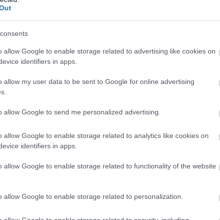
Out
consents
o allow Google to enable storage related to advertising like cookies on
evice identifiers in apps.
o allow my user data to be sent to Google for online advertising
Εικόνες Trailers
s.
Oι ΕΙΚΟΝΕΣ με τον Τάσο Δούση αυτό το
to allow Google to send me personalized advertising.
Σαββατοκύριακο με τρία επεισόδια!
19 Ιουνίου 2025, 13:46
o allow Google to enable storage related to analytics like cookies on
Όταν οι λέξεις αδυνατούν να περιγράψουν τις εικόνες αναλαμβάνουν
evice identifiers in apps.
δράση οι ΕΙΚΟΝΕΣ με τον Τάσο Δούση! Και...
o allow Google to enable storage related to functionality of the website
o allow Google to enable storage related to personalization.
o allow Google to enable storage related to security, including