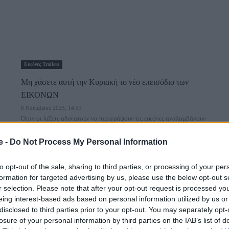
Εικόνες Trailers
Μη χάσετε αυτή την Κυριακή το νέο επεισόδιο των
ΕΙΚΟΝΩΝ
6 Νοεμβρίου 2025, 14:53
Όταν οι λέξεις αδυνατούν να περιγράψουν τις εικόνες αναλαμβάνουν
δράση οι ΕΙΚΟΝΕΣ με τον Τάσο Δούση! Και...
e -
Do Not Process My Personal Information
to opt-out of the sale, sharing to third parties, or processing of your per
formation for targeted advertising by us, please use the below opt-out s
r selection. Please note that after your opt-out request is processed y
eing interest-based ads based on personal information utilized by us or
disclosed to third parties prior to your opt-out. You may separately opt-
losure of your personal information by third parties on the IAB’s list of
Εικόνες Trailers