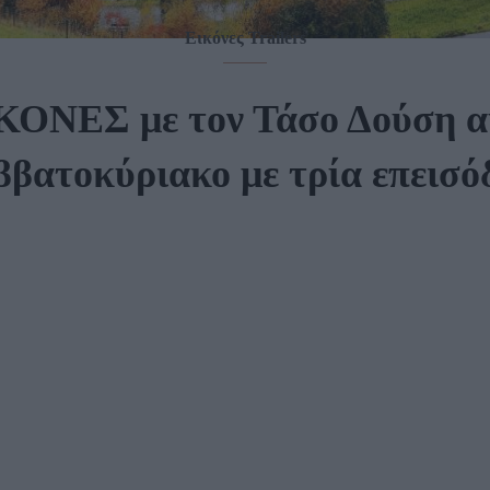
Εικόνες Trailers
ΚΟΝΕΣ με τον Τάσο Δούση α
βατοκύριακο με τρία επεισό