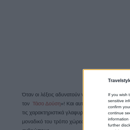
Travelstyl
Όταν οι λέξεις αδυνατούν να περιγράψουν τις 
If you wish 
sensitive in
τον
Τάσο Δούση
»! Και αυτή τη σεζόν μέσα απ
confirm you
τις χαρακτηριστικά γλαφυρές περιγραφές του τα
continue se
information 
μοναδικό του τρόπο χώρες, πόλεις, εξωτικά μέ
further disc