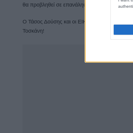
θα προβληθεί σε επανάληψη στις 17:45.
authenti
O Τάσος Δούσης και οι ΕΙΚΟΝΕΣ, με ορμητήριο
Τοσκάνη!