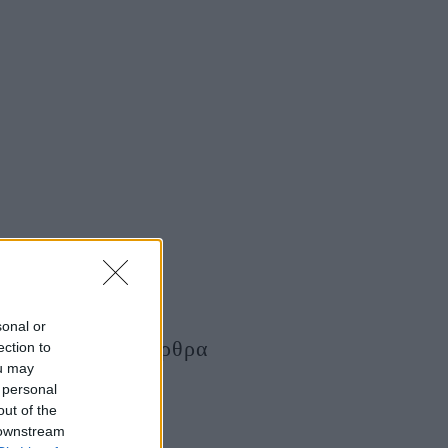
sonal or
Τελευταία Άρθρα
ection to
ou may
 personal
out of the
 downstream