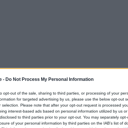
e -
Do Not Process My Personal Information
εικόνες αναλαμβάνουν δράση οι «
ΕΙΚΟΝΕΣ
με
to opt-out of the sale, sharing to third parties, or processing of your per
formation for targeted advertising by us, please use the below opt-out s
ό τη συχνότητα του
OPEN beyond
, ο Τάσος Δούσης με
r selection. Please note that after your opt-out request is processed y
ξιδεύει σε όλο τον κόσμο και μας παρουσιάζει με τον
eing interest-based ads based on personal information utilized by us or
disclosed to third parties prior to your opt-out. You may separately opt-
ρη, συγκλονιστικά τοπία και καταπληκτικούς
losure of your personal information by third parties on the IAB’s list of