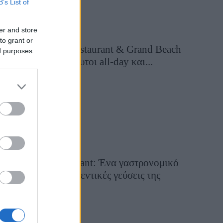
B’s List of
er and store
to grant or
Grand Asia Restaurant & Grand Beach
ed purposes
Club: Οι απόλυτοι all-day και...
3 ημέρες πριν
Tsapis Restaurant: Ένα γαστρονομικό
ταξίδι στις αυθεντικές γεύσεις της
Σίφνου!
29 Ιουλίου 2026, 9:54