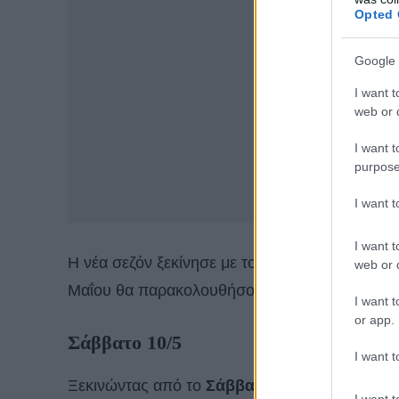
Opted 
Google 
I want t
web or d
I want t
purpose
I want 
I want t
Η νέα σεζόν ξεκίνησε με τον καλύτερο τρόπο κα
web or d
Μαΐου θα παρακολουθήσουμε 3 επεισόδια τω
I want t
or app.
Σάββατο 10/5
I want t
Ξεκινώντας από το
Σάββατο (10/5)
θα δούμε τ
I want t