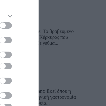
Toula’s Seaside: Το βραβευμένο
εστιατόριο της Κέρκυρας που
μετατρέπει κάθε γεύμα...
28 Ιουλίου 2026, 11:05
Cavos Restaurant: Εκεί όπου η
αυθεντική ελληνική γαστρονομία
συναντά τη μαγεία...