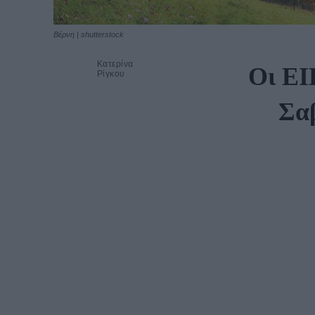
Βέρνη | shutterstock
Κατερίνα
Oι ΕΙ
Ρίγκου
Σαβ