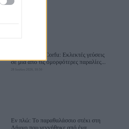
28 Ιουλίου 2026, 10:58
Aiolia Avlaki Corfu: Εκλεκτές γεύσεις
σε μία από τις ομορφότερες παραλίες...
28 Ιουλίου 2026, 10:50
Εν πλώ: Το παραθαλάσσιο στέκι στη
Λήμνο που γεννήθηκε από ένα...