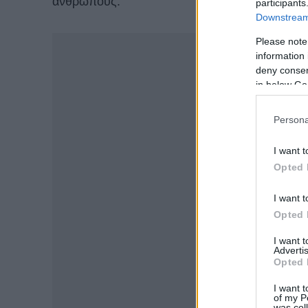
ανθρώπους.
participants
Downstream 
-
Please note
information 
deny consent
in below Go
Persona
I want t
Opted 
I want t
Opted 
I want 
Advertis
Opted 
I want t
of my P
was col