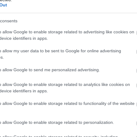
Out
consents
o allow Google to enable storage related to advertising like cookies on
evice identifiers in apps.
o allow my user data to be sent to Google for online advertising
s.
to allow Google to send me personalized advertising.
o allow Google to enable storage related to analytics like cookies on
ι συνεχίζει έτσι! Αυτό το Σαββατοκύριακο 10 και 11
evice identifiers in apps.
ν ΕΙΚΟΝΩΝ!
o allow Google to enable storage related to functionality of the website
o allow Google to enable storage related to personalization.
ο τρίτο επεισόδιο των ΕΙΚΟΝΩΝ στην Φλωρεντία που
o allow Google to enable storage related to security, including