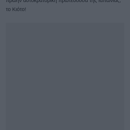
πρώην αυτοκρατορική πρωτεύουσα της Ιαπωνίας,
το Κιότο!