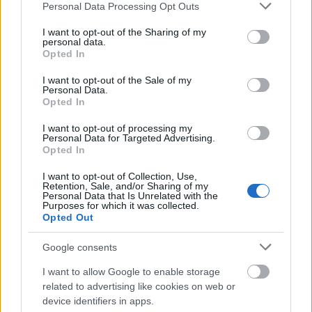
Νισίκι, τη μεγαλύτερη παραδοσιακή αγορά του
Please note that this website/app uses one or more Google
Personal Data Processing Opt Outs
services and may gather and store information including but
Κιότο, όπου δοκιμάζουν τοπικές σπεσιαλιτέ.
not limited to your visit or usage behaviour. You may click to
I want to opt-out of the Sharing of my
personal data.
grant or deny consent to Google and its third-party tags to
Opted In
use your data for below specified purposes in below Google
Ο Τάσος Δούσης και η ομάδα του επισκέπτονται
consent section.
I want to opt-out of the Sale of my
τον Κιγιομίζου-ντέρα· τον ναό της ευσπλαχνίας, το
Personal Data.
Opted In
ιερό Γιασάκα· το πιο δημοφιλές αξιοθέατο του
Κιότο, και τον Φουσίμι Ινάρι, τον ναό με τις δέκα
I want to opt-out of processing my
Personal Data for Targeted Advertising.
χιλιάδες πύλες.
Opted In
I want to opt-out of Collection, Use,
Retention, Sale, and/or Sharing of my
Επίσης κάνουν βραδινή βόλτα στον παραδοσιακό
Personal Data that Is Unrelated with the
Purposes for which it was collected.
και γραφικό δρόμο Ποντότσο.
Opted Out
Google consents
Δείτε το τρέιλερ:
I want to allow Google to enable storage
related to advertising like cookies on web or
device identifiers in apps.