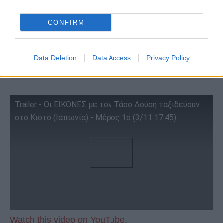
CONFIRM
Data Deletion
Data Access
Privacy Policy
Trailer - Oι ΕΙΚΟΝΕΣ με τον Τάσο Δούση ταξιδεύουν
στo Κιότο (Ιαπωνία) - Μέρος 1ο (3/11 17:45)
Watch this video on YouTube
.