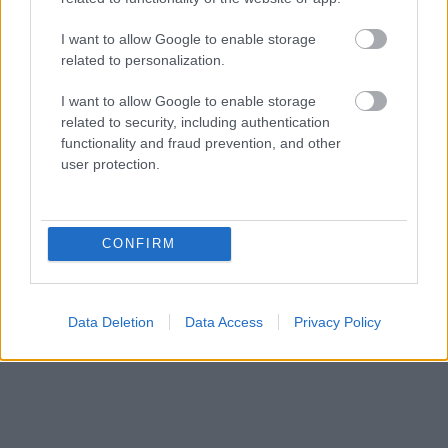
διασώζονται όµως µόνο τα εξωτερικό τείχη, το
I want to allow Google to enable storage
Κάστρο της Αγιοσυκιάς
, του 15ου αιώνα όπου θα
related to personalization.
δείτε και ερείπια της οµώνυµης εκκλησίας, και
I want to allow Google to enable storage
το
Μεσαιωνικό Κάστρο της Μεσσαρίας.
related to security, including authentication
functionality and fraud prevention, and other
user protection.
Επίσης , αξιόλογα αρχιτεκτονικά µνηµεία είναι τα
µοναστήρια της Τήλου,
µε σπουδαιότερο
αυτό του
πολιούχου Αγίου Παντελεήµονα
, ένα
CONFIRM
µικρό πέτρινο µοναστήρι στο τέρµα του µοναδικού
ασφαλτόδροµου που διασχίζει το νησί.
Data Deletion
Data Access
Privacy Policy