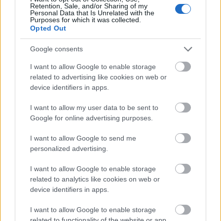
Retention, Sale, and/or Sharing of my
Personal Data that Is Unrelated with the
Purposes for which it was collected.
Opted Out
Google consents
I want to allow Google to enable storage
related to advertising like cookies on web or
device identifiers in apps.
I want to allow my user data to be sent to
Google for online advertising purposes.
Μεγάλο Χωριό
I want to allow Google to send me
personalized advertising.
Ανάµεσα στο έντονο αρχαιολογικό και ιστορικό
ενδιαφέρον που παρουσιάζει το µιικρό αυτό νησάκι
I want to allow Google to enable storage
related to analytics like cookies on web or
µην χάσετε την ευκαιρία να επισκεφτείτε τα
τρία
device identifiers in apps.
κάστρα, των Ιπποτών
στην κορυφή του λόφου
I want to allow Google to enable storage
πάνω από το Μεγάλο Χωριό από το οποίο
related to functionality of the website or app.