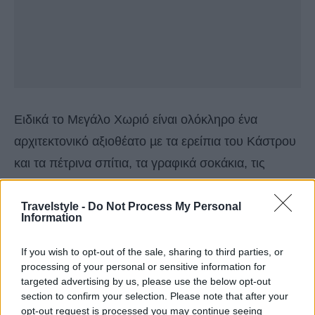
Ειδικά το Μεγάλο Χωριό είναι ολόκληρο ένα
αρχιτεκτονικό αξιοθέατο µε τα ερείπια του Κάστρου
και τα πέτρινα σπίτια, τα γραφικά σοκάκια, τις
ανθισµένες αυλές αλλά και η θέα προς τον κάµπο
και την θάλασσα που είναι συγκλονιστική.
Travelstyle -
Do Not Process My Personal
Information
If you wish to opt-out of the sale, sharing to third parties, or
processing of your personal or sensitive information for
targeted advertising by us, please use the below opt-out
section to confirm your selection. Please note that after your
opt-out request is processed you may continue seeing