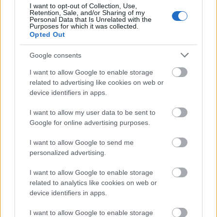
I want to opt-out of Collection, Use,
Retention, Sale, and/or Sharing of my
Personal Data that Is Unrelated with the
Purposes for which it was collected.
Opted Out
Google consents
I want to allow Google to enable storage
related to advertising like cookies on web or
device identifiers in apps.
I want to allow my user data to be sent to
Google for online advertising purposes.
I want to allow Google to send me
Υπενθυμίζεται πως το νέο αναβαθμισμένο
personalized advertising.
πρόγραμμα, «Τουρισμός για Όλους» προβλέπει
I want to allow Google to enable storage
αυξημένη ατομική επιδότηση στα 150 ευρώ για τις
related to analytics like cookies on web or
δαπάνες διαμονής, ψηφιακό τρόπο πληρωμής,
device identifiers in apps.
επιτόπια αποζημίωση για τους ιδιοκτήτες των
I want to allow Google to enable storage