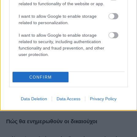
επιχειρήσεων και ενισχυμένη επιδότηση 200 ευρώ
related to functionality of the website or app.
για τους συμπολίτες μας με αναπηρία.
I want to allow Google to enable storage
related to personalization.
Τα νέα ψηφιακά vouchers θα μπορούν να
I want to allow Google to enable storage
εξαργυρωθούν από τους δικαιούχους από τα μέσα
related to security, including authentication
Σεπτεμβρίου 2022 μέχρι και τον Ιούνιο του 2023.
functionality and fraud prevention, and other
user protection.
Τα προγράμματα
«Κοινωνικός
Τουρισμός»
και
«Τουρισμός για Όλους»
θα
ισχύουν μέχρι το 2025. Η νέα κλήρωση για το
CONFIRM
«Τουρισμός για Όλους» θα αφορά αυτούς που
είχαν κάνει ήδη αίτηση κατά τη διάρκεια που η
Data Deletion
Data Access
Privacy Policy
σχετική πλατφόρμα ήταν ανοιχτή.
Πώς θα ενημερωθούν οι δικαιούχοι