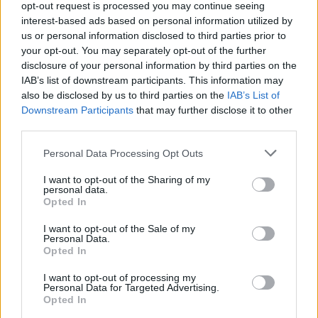
opt-out request is processed you may continue seeing
interest-based ads based on personal information utilized by
us or personal information disclosed to third parties prior to
your opt-out. You may separately opt-out of the further
disclosure of your personal information by third parties on the
IAB’s list of downstream participants. This information may
also be disclosed by us to third parties on the
IAB’s List of
Downstream Participants
that may further disclose it to other
Απαραίτητη προϋπόθεση για την χορήγηση των
third parties.
νέων voucher, είναι οι δικαιούχοι τους να μην έχουν
Please note that this website/app uses one or more Google
Personal Data Processing Opt Outs
λάβει επιταγή κοινωνικού τουρισμού ή άυλη
services and may gather and store information including but
not limited to your visit or usage behaviour. You may click to
I want to opt-out of the Sharing of my
ψηφιακή κάρτα του προγράμματος «Τουρισμός για
personal data.
grant or deny consent to Google and its third-party tags to
Opted In
Ολους».
use your data for below specified purposes in below Google
consent section.
I want to opt-out of the Sale of my
Personal Data.
Opted In
I want to opt-out of processing my
Personal Data for Targeted Advertising.
Opted In