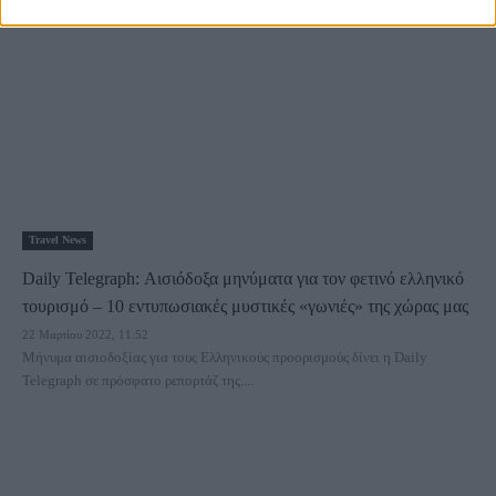
εντυπωσιακές επιδόσεις...
Travel News
Daily Telegraph: Αισιόδοξα μηνύματα για τον φετινό ελληνικό
τουρισμό – 10 εντυπωσιακές μυστικές «γωνιές» της χώρας μας
22 Μαρτίου 2022, 11:52
Μήνυμα αισιοδοξίας για τους Ελληνικούς προορισμούς δίνει η Daily
Telegraph σε πρόσφατο ρεπορτάζ της....