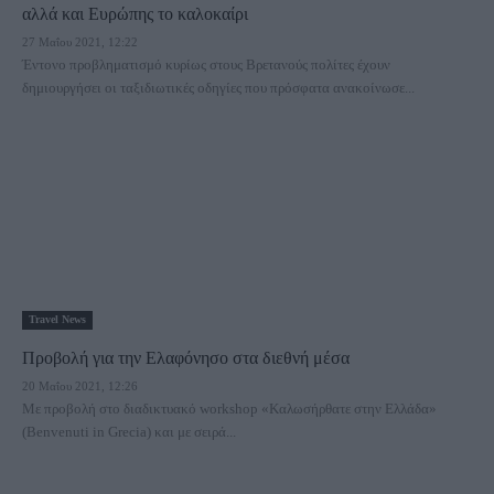
αλλά και Ευρώπης το καλοκαίρι
27 Μαΐου 2021, 12:22
Έντονο προβληματισμό κυρίως στους Βρετανούς πολίτες έχουν
δημιουργήσει οι ταξιδιωτικές οδηγίες που πρόσφατα ανακοίνωσε...
Travel News
Προβολή για την Ελαφόνησο στα διεθνή μέσα
20 Μαΐου 2021, 12:26
Με προβολή στο διαδικτυακό workshop «Καλωσήρθατε στην Ελλάδα»
(Benvenuti in Grecia) και με σειρά...