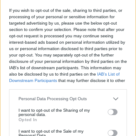
ευρωπαϊκούς οργανισμούς και καταδεικνύουν...
If you wish to opt-out of the sale, sharing to third parties, or
processing of your personal or sensitive information for
targeted advertising by us, please use the below opt-out
section to confirm your selection. Please note that after your
opt-out request is processed you may continue seeing
interest-based ads based on personal information utilized by
us or personal information disclosed to third parties prior to
your opt-out. You may separately opt-out of the further
disclosure of your personal information by third parties on the
Travel News
IAB’s list of downstream participants. This information may
also be disclosed by us to third parties on the
IAB’s List of
Ποιο ελληνικό νησί έφτασε μέχρι και 90% πληρότητα τον
Downstream Participants
that may further disclose it to other
Ιούνιο
third parties.
1 Ιουλίου 2022, 14:29
Το ελληνικό νησί που έφτασε 70% - 90% πληρότητα τον Ιούνιο είναι η
Please note that this website/app uses one or more Google
Personal Data Processing Opt Outs
όμορφη...
services and may gather and store information including but
not limited to your visit or usage behaviour. You may click to
I want to opt-out of the Sharing of my
personal data.
grant or deny consent to Google and its third-party tags to
Opted In
use your data for below specified purposes in below Google
consent section.
I want to opt-out of the Sale of my
Personal Data.