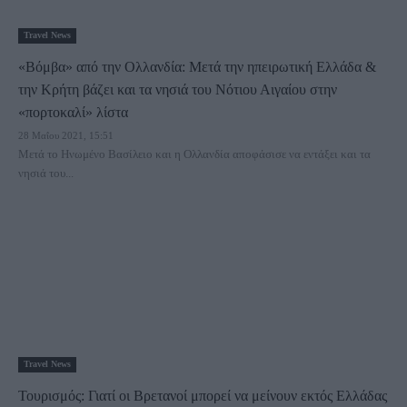
Travel News
«Βόμβα» από την Ολλανδία: Μετά την ηπειρωτική Ελλάδα &
την Κρήτη βάζει και τα νησιά του Νότιου Αιγαίου στην
«πορτοκαλί» λίστα
28 Μαΐου 2021, 15:51
Μετά το Ηνωμένο Βασίλειο και η Ολλανδία αποφάσισε να εντάξει και τα
νησιά του...
Travel News
Τουρισμός: Γιατί οι Βρετανοί μπορεί να μείνουν εκτός Ελλάδας