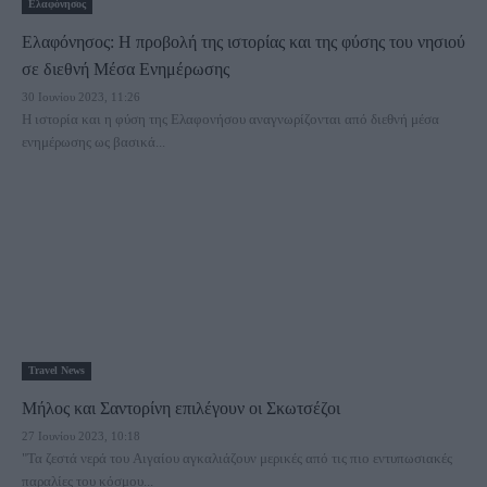
Ελαφόνησος
Ελαφόνησος: Η προβολή της ιστορίας και της φύσης του νησιού
σε διεθνή Μέσα Ενημέρωσης
30 Ιουνίου 2023, 11:26
Η ιστορία και η φύση της Ελαφονήσου αναγνωρίζονται από διεθνή μέσα
ενημέρωσης ως βασικά...
Travel News
Μήλος και Σαντορίνη επιλέγουν οι Σκωτσέζοι
27 Ιουνίου 2023, 10:18
"Τα ζεστά νερά του Αιγαίου αγκαλιάζουν μερικές από τις πιο εντυπωσιακές
παραλίες του κόσμου...