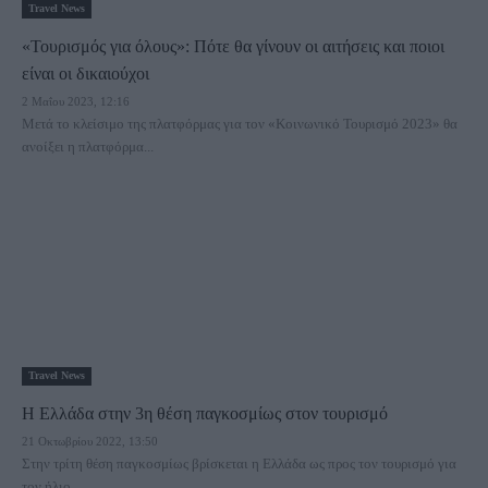
Travel News
«Τουρισμός για όλους»: Πότε θα γίνουν οι αιτήσεις και ποιοι
είναι οι δικαιούχοι
2 Μαΐου 2023, 12:16
Μετά το κλείσιμο της πλατφόρμας για τον «Κοινωνικό Τουρισμό 2023» θα
ανοίξει η πλατφόρμα...
Travel News
Η Ελλάδα στην 3η θέση παγκοσμίως στον τουρισμό
21 Οκτωβρίου 2022, 13:50
Στην τρίτη θέση παγκοσμίως βρίσκεται η Ελλάδα ως προς τον τουρισμό για
τον ήλιο...