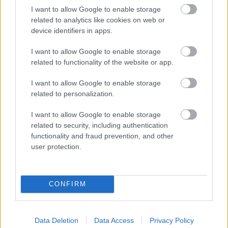
I want to allow Google to enable storage
Οι επιδόσεις των νησιών των Κυκλάδων σύμφωνα με την
related to analytics like cookies on web or
ΕΛΣΤΑΤ
device identifiers in apps.
23 Ιουνίου 2022, 13:22
Με δεδομένο ότι η φετινή τουριστική περίοδος – περισσότερο από κάθε άλλη
I want to allow Google to enable storage
χρονιά- θα...
related to functionality of the website or app.
I want to allow Google to enable storage
related to personalization.
I want to allow Google to enable storage
related to security, including authentication
functionality and fraud prevention, and other
user protection.
Travel News
Ποιο ελληνικό νησί έχει καταγράψει ρεκόρ ανόδου στις
CONFIRM
αεροπορικές αφίξεις
10 Ιουνίου 2022, 13:13
Data Deletion
Data Access
Privacy Policy
Συνεχίζει το ράλι ανόδου σε αφίξεις η πανέμορφη Πάρος με τις άκρως