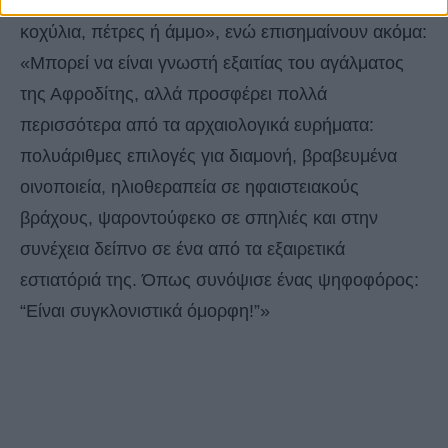
στο χρώμα ανάλογα με το αν σχηματίζονται από
κοχύλια, πέτρες ή άμμο», ενώ επισημαίνουν ακόμα:
«Μπορεί να είναι γνωστή εξαιτίας του αγάλματος
της Αφροδίτης, αλλά προσφέρει πολλά
περισσότερα από τα αρχαιολογικά ευρήματα:
πολυάριθμες επιλογές για διαμονή, βραβευμένα
οινοποιεία, ηλιοθεραπεία σε ηφαιστειακούς
βράχους, ψαροντούφεκο σε σπηλιές και στην
συνέχεια δείπνο σε ένα από τα εξαιρετικά
εστιατόριά της. Όπως συνόψισε ένας ψηφοφόρος:
“Είναι συγκλονιστικά όμορφη!”»