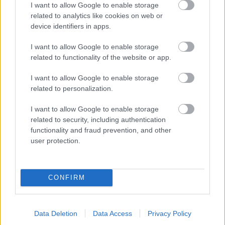
I want to allow Google to enable storage
related to analytics like cookies on web or
device identifiers in apps.
I want to allow Google to enable storage
Σαντορίνη
related to functionality of the website or app.
«Συγκλονιστικά όμορφη!»
I want to allow Google to enable storage
related to personalization.
Με αφορμή την ανακοίνωση των φετινών
I want to allow Google to enable storage
βραβείων, οι συντάκτες του περιοδικού
related to security, including authentication
functionality and fraud prevention, and other
υπογραμμίζουν, μεταξύ άλλων, ότι η
Μήλος
user protection.
«αναδείχθηκε νικήτρια χάρη στους φιλικούς
κατοίκους της, οι οποίοι καλωσορίζουν τους
CONFIRM
επισκέπτες προτρέποντάς τους να εξερευνήσουν
τα γραφικά χωριά, τις εξαιρετικές ταβέρνες και τις
δεκάδες ειδυλλιακές παραλίες της, που ποικίλλουν
Data Deletion
Data Access
Privacy Policy