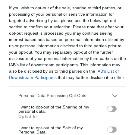
Νησί της Ευρώπης, αντίστοιχα, στα αμερικανικά
If you wish to opt-out of the sale, sharing to third parties, or
βραβεία κοινού FXExpress 2021 Awards,
processing of your personal or sensitive information for
targeted advertising by us, please use the below opt-out
επιβεβαιώνουν πως η χώρα μας παραμένει
section to confirm your selection. Please note that after your
σταθερά ένας από τους δημοφιλέστερους
opt-out request is processed you may continue seeing
interest-based ads based on personal information utilized by
προορισμούς για το αμερικανικό ταξιδιωτικό κοινό.
us or personal information disclosed to third parties prior to
your opt-out. You may separately opt-out of the further
disclosure of your personal information by third parties on the
IAB’s list of downstream participants. This information may
also be disclosed by us to third parties on the
IAB’s List of
Downstream Participants
that may further disclose it to other
third parties.
Please note that this website/app uses one or more Google
Personal Data Processing Opt Outs
services and may gather and store information including but
not limited to your visit or usage behaviour. You may click to
I want to opt-out of the Sharing of my
personal data.
grant or deny consent to Google and its third-party tags to
Opted In
use your data for below specified purposes in below Google
consent section.
I want to opt-out of the Sale of my
Personal Data.