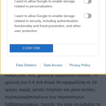
I want to allow Google to enable storage
related to personalization.
I want to allow Google to enable storage
related to security, including authentication
functionality and fraud prevention, and other
user protection.
CONFIRM
Πώς αλλιώς διαχειρίζεται η Βενετία τα πλήθη;
Data Deletion
Data Access
Privacy Policy
Η πόλη έχει ανακοινώσει επίσης σχέδια για τη
δοκιμή μιας νέας χρέωσης ημερήσιου ταξιδιού . Η
χρέωση των 5 € ανά άτομο θα εφαρμόζεται σε 29
ημέρες αιχμής μεταξύ Απριλίου και μέσα Ιουλίου,
συμπεριλαμβανομένων των περισσότερων
Σαββατοκύριακων. Σκοπός του είναι να ρυθμίσει τα