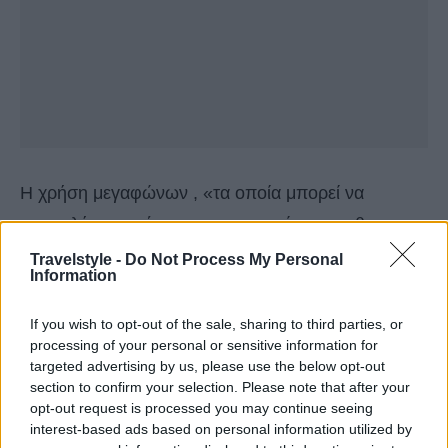
Η χρήση μεγαφώνων , «τα οποία μπορεί να
προκαλέσουν σύγχυση και αναστάτωση», θα
απαγορευτεί επίσης, ανέφερε η πόλη σε
Travelstyle -
Do Not Process My Personal
Information
ανακοίνωσή της.
Η αξιωματούχος της πόλης που είναι υπεύθυνη για
If you wish to opt-out of the sale, sharing to third parties, or
processing of your personal or sensitive information for
την ασφάλεια, Elisabetta Pesce, είπε ότι οι
targeted advertising by us, please use the below opt-out
πολιτικές αυτές στοχεύουν στη βελτίωση της
section to confirm your selection. Please note that after your
opt-out request is processed you may continue seeing
μετακίνησης ομάδων μέσω του ιστορικού κέντρου
interest-based ads based on personal information utilized by
της Βενετίας, καθώς και των νησιών Murano,