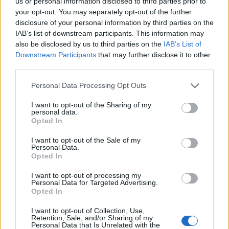
us or personal information disclosed to third parties prior to
Burano και Torcello που έχουν πολλούς
your opt-out. You may separately opt-out of the further
disclosure of your personal information by third parties on the
επισκέπτες.
IAB’s list of downstream participants. This information may
also be disclosed by us to third parties on the
IAB’s List of
Downstream Participants
that may further disclose it to other
third parties.
Please note that this website/app uses one or more Google
Personal Data Processing Opt Outs
services and may gather and store information including but
not limited to your visit or usage behaviour. You may click to
I want to opt-out of the Sharing of my
personal data.
grant or deny consent to Google and its third-party tags to
Opted In
use your data for below specified purposes in below Google
consent section.
I want to opt-out of the Sale of my
Personal Data.
Opted In
I want to opt-out of processing my
Personal Data for Targeted Advertising.
Opted In
I want to opt-out of Collection, Use,
Retention, Sale, and/or Sharing of my
Personal Data that Is Unrelated with the