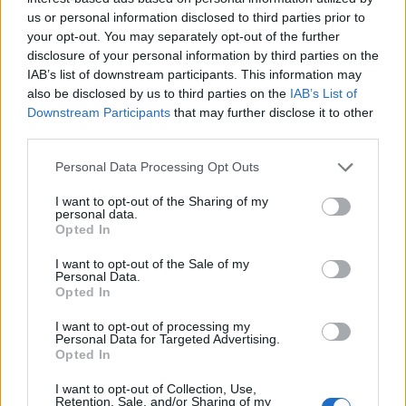
και η ποιότητα σε καθετί που θα δοκιμάσετε
us or personal information disclosed to third parties prior to
your opt-out. You may separately opt-out of the further
κλέβουν την παράσταση και θα σας κάνουν να
disclosure of your personal information by third parties on the
θέλετε να το επισκεφτείτε ξανά και ξανά.
IAB’s list of downstream participants. This information may
also be disclosed by us to third parties on the
IAB’s List of
Downstream Participants
that may further disclose it to other
third parties.
Please note that this website/app uses one or more Google
Personal Data Processing Opt Outs
services and may gather and store information including but
not limited to your visit or usage behaviour. You may click to
I want to opt-out of the Sharing of my
personal data.
grant or deny consent to Google and its third-party tags to
Opted In
use your data for below specified purposes in below Google
consent section.
I want to opt-out of the Sale of my
Personal Data.
Opted In
I want to opt-out of processing my
Personal Data for Targeted Advertising.
Opted In
I want to opt-out of Collection, Use,
Retention, Sale, and/or Sharing of my