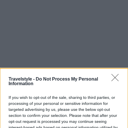
Travelstyle -
Do Not Process My Personal
Information
If you wish to opt-out of the sale, sharing to third parties, or
processing of your personal or sensitive information for
Είναι ένα από αυτά τα απολύτως ατμοσφαιρικά
targeted advertising by us, please use the below opt-out
μπαρ στη
Βιέννη
που επιλέγουν οι ντόπιοι. Το
section to confirm your selection. Please note that after your
opt-out request is processed you may continue seeing
Motto
διαθέτει ένα εξαιρετικό μενού, ενώ τα
κοκτέιλ
interest-based ads based on personal information utilized by