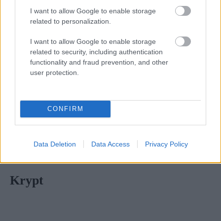
I want to allow Google to enable storage
related to personalization.
I want to allow Google to enable storage
related to security, including authentication
Ετοιμαστείτε για υπέροχα κοκτέιλ και
θέα
που κόβει
functionality and fraud prevention, and other
την ανάσα σε αυτό το
μπαρ
που βρίσκεται στο 18 ο
user protection.
όροφο του ξενοδοχείου Sofitel Vienna
Stephansdom. Εσείς απλά επιλέξτε μια θέση δίπλα
CONFIRM
στο παράθυρο για να απολαύσετε την καλύτερη
θέα στην πόλη. Σκέφτεστε κάτι καλύτερο;
Data Deletion
Data Access
Privacy Policy
(
www.dasloftwien.at
)
Krypt