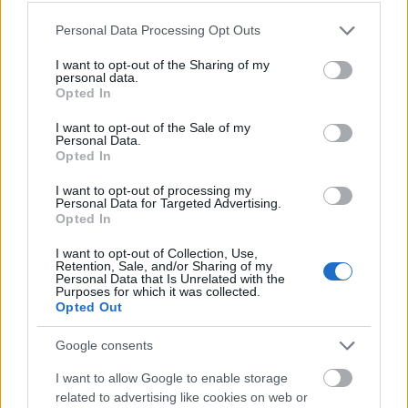
Please note that this website/app uses one or more Google
Personal Data Processing Opt Outs
services and may gather and store information including but
not limited to your visit or usage behaviour. You may click to
I want to opt-out of the Sharing of my
personal data.
grant or deny consent to Google and its third-party tags to
Opted In
use your data for below specified purposes in below Google
consent section.
I want to opt-out of the Sale of my
Personal Data.
Opted In
Δείτε αναλυτικά οι προορισμοί της
I want to opt-out of processing my
Personal Data for Targeted Advertising.
προσφοράς της Volotea:
Opted In
I want to opt-out of Collection, Use,
Retention, Sale, and/or Sharing of my
Personal Data that Is Unrelated with the
Purposes for which it was collected.
Opted Out
Google consents
I want to allow Google to enable storage
related to advertising like cookies on web or