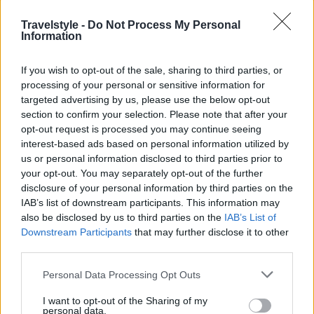
3.Είναι φθηνότερο να αγοράσετε το
εισιτήριο λεωφορείου/τραμ πριν
Travelstyle -
Do Not Process My Personal
Information
επιβιβαστείτε
If you wish to opt-out of the sale, sharing to third parties, or
Εάν δείτε μηχάνημα εισιτηρίων αυτοεξυπηρέτησης
processing of your personal or sensitive information for
targeted advertising by us, please use the below opt-out
στο σταθμό ή στάση από την οποία αναχωρείτε,
section to confirm your selection. Please note that after your
χρησιμοποιήστε το . Είναι πάντα φθηνότερο να
opt-out request is processed you may continue seeing
αγοράσετε τα εισιτήριά σας εκ των προτέρων από
interest-based ads based on personal information utilized by
us or personal information disclosed to third parties prior to
το να αγοράσετε απευθείας από τον οδηγό.
your opt-out. You may separately opt-out of the further
disclosure of your personal information by third parties on the
IAB’s list of downstream participants. This information may
4.Προτεραιότητα στις διαβάσεις έχουν
also be disclosed by us to third parties on the
IAB’s List of
πάντα οι πεζοί
Downstream Participants
that may further disclose it to other
third parties.
Οι πεζοί έχουν προτεραιότητα και δικαίωμα
Please note that this website/app uses one or more Google
Personal Data Processing Opt Outs
διέλευσης στις διαβάσεις στην Ουγγαρία και γενικά,
services and may gather and store information including but
not limited to your visit or usage behaviour. You may click to
I want to opt-out of the Sharing of my
τα οχήματα σταματούν. Όπως πάντα όμως, να
personal data.