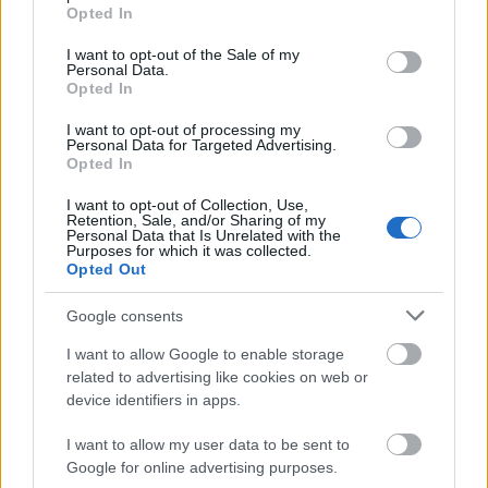
grant or deny consent to Google and its third-party tags to
Opted In
είστε προσεκτικοί! Ως δευτερεύουσα σημείωση, το
use your data for below specified purposes in below Google
consent section.
I want to opt-out of the Sale of my
jaywalking είναι παράνομο στην Ουγγαρία,
Personal Data.
Opted In
επομένως πρέπει να χρησιμοποιείτε μόνο τις
διαβάσεις.
I want to opt-out of processing my
Personal Data for Targeted Advertising.
Opted In
5.Πληρώστε σε Forints, όχι σε ευρώ
I want to opt-out of Collection, Use,
Retention, Sale, and/or Sharing of my
Personal Data that Is Unrelated with the
Το νόμισμα στην Ουγγαρία είναι το φιορίνι (HUF)
Purposes for which it was collected.
Opted Out
και η αντιστοιχία είναι 1€ = 372.42 HUF.
Περιστασιακά όμως, μπορεί να βρείτε τιμές σε
Google consents
καταστήματα σε ευρώ. Ωστόσο, μην μπείτε στον
I want to allow Google to enable storage
πειρασμό! Το ποσοστό μετατροπής είναι σχεδόν
related to advertising like cookies on web or
device identifiers in apps.
πάντα μικρό και τελικά πληρώνετε περισσότερα
από όσα θα έπρεπε. Εάν σας δοθεί η επιλογή,
I want to allow my user data to be sent to
Google for online advertising purposes.
ζητήστε πάντα να πληρώσετε σε Forints.