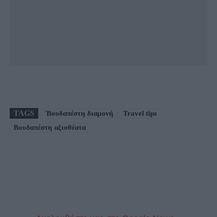
TAGS
΄Βουδαπέστη διαμονή
Travel tips
Βουδαπέστη αξιοθέατα