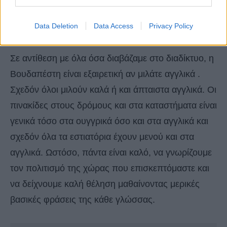
6.Η Βουδαπέστη είναι πολύ φιλική με τα
Data Deletion
Data Access
Privacy Policy
αγγλικά
Σε αντίθεση με όλα όσα διαβάζαμε στο διαδίκτυο, η
Βουδαπέστη είναι εξαιρετική αν μιλάτε αγγλικά .
Σχεδόν όλοι μιλούν καλά ή και άπταιστα αγγλικά. Οι
πινακίδες στους δρόμους και στα καταστήματα είναι
γενικά τόσο στα ουγγρικά όσο και στα αγγλικά και
σχεδόν όλα τα εστιατόρια έχουν μενού και στα
αγγλικά. Ωστόσο, πάντα είναι καλό, να γνωρίζουμε
τον πολιτισμό της χώρας που επισκεπτόμαστε και
να δείχνουμε καλή θέληση μαθαίνοντας μερικές
βασικές φράσεις της κάθε γλώσσας.