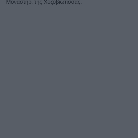
Μοναστήρι της Χοζοβιώτισσας.