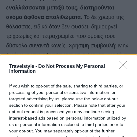
εναλλάσσονται μεταξύ τους, διατηρούνται
ακόμα άφθονα απολιθώματα.
Το δε χρώμα της
θάλασσας, ειδικά όταν δεν φυσάει, δημιουργεί
τριχρωμίες και τετραχρωμίες που όμοιές τους
δύσκολα συναντά κανείς. Χρήσιμη συμβουλή: Μην
ξεχάσετε το αντηλιακό σας σε αυτήν την παραλία.
Ομπρέλες δεν υπάρχουν -και δεν είναι δυνατό να
Travelstyle -
Do Not Process My Personal
Information
υπάρξουν, καθώς δύσκολα μπορούν να
τοποθετηθούν κάπου- και η αντανάκλαση του ήλιου
If you wish to opt-out of the sale, sharing to third parties, or
processing of your personal or sensitive information for
στους λευκούς βράχους είναι τόσο έντονη που
targeted advertising by us, please use the below opt-out
μπορεί να σας… τσουρουφλίσει πριν καν το
section to confirm your selection. Please note that after your
καταλάβετε.
opt-out request is processed you may continue seeing
interest-based ads based on personal information utilized by
us or personal information disclosed to third parties prior to
your opt-out. You may separately opt-out of the further