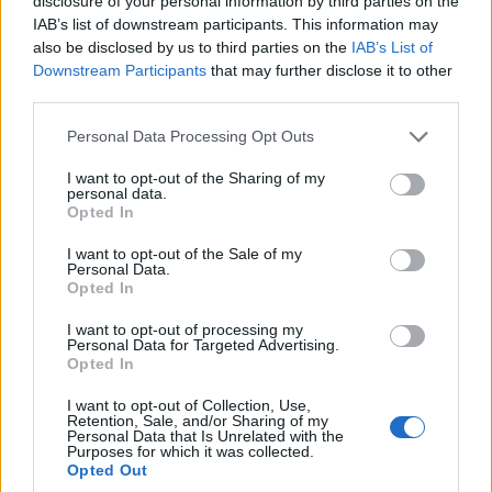
disclosure of your personal information by third parties on the
IAB’s list of downstream participants. This information may
also be disclosed by us to third parties on the
IAB’s List of
Downstream Participants
that may further disclose it to other
third parties.
Please note that this website/app uses one or more Google
Personal Data Processing Opt Outs
services and may gather and store information including but
not limited to your visit or usage behaviour. You may click to
I want to opt-out of the Sharing of my
personal data.
grant or deny consent to Google and its third-party tags to
Opted In
use your data for below specified purposes in below Google
consent section.
I want to opt-out of the Sale of my
Personal Data.
Opted In
I want to opt-out of processing my
Personal Data for Targeted Advertising.
Opted In
I want to opt-out of Collection, Use,
Retention, Sale, and/or Sharing of my
Personal Data that Is Unrelated with the
4. Αμοργός – Αγία Άννα
Purposes for which it was collected.
Opted Out