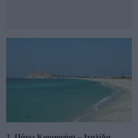
2. Πάνω Κουφονήσι – Ιταλίδα