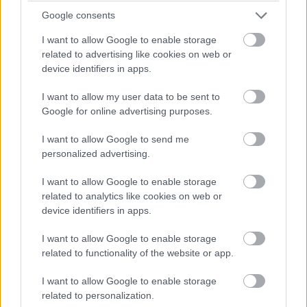
Το απόλυτο, απέραντο γαλάζιο σε όλο του το
Google consents
μεγαλείο. Η παραλία της Αγίας Άννας στην Αμοργό,
I want to allow Google to enable storage
related to advertising like cookies on web or
στα ανατολικά του νησιού και περίπου 3χλμ. από
device identifiers in apps.
την Χώρα,
δεν φημίζεται για το μέγεθός της ούτε
I want to allow my user data to be sent to
για την πολυκοσμία της, αλλά για τα
Google for online advertising purposes.
κρυστάλλινα νερά της που όμοιά τους δύσκολα
I want to allow Google to send me
συναντά κανείς αλλού.
Οι επισκέπτες την
personalized advertising.
προσεγγίζουν κατηφορίζοντας τα απότομα
I want to allow Google to enable storage
σκαλάκια και ενώ πρώτα έχουν προμηθευτεί τα
related to analytics like cookies on web or
απαραίτητα σάντουιτς και νερά από την μικρή
device identifiers in apps.
καντίνα που βρίσκεται λίγο πριν.
I want to allow Google to enable storage
related to functionality of the website or app.
I want to allow Google to enable storage
related to personalization.