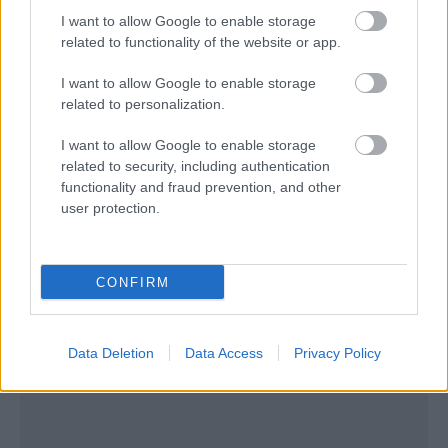
μοιάζει βγαλμένη από παραμύθι χάρη στους
I want to allow Google to enable storage
ιδιόμορφους γεωλογικούς σχηματισμούς που σε
related to functionality of the website or app.
μεταφέρουν σε άλλο πλανήτη. Χαρακτηριστικό της
I want to allow Google to enable storage
περιοχής αυτής έχουν γίνει τα αερόστατα που
related to personalization.
γεμίζουν τον ουρανό της. Το πρώτο τρίμηνο του
I want to allow Google to enable storage
2019 επισκέφτηκαν την Καππαδοκία 440.686
related to security, including authentication
τουρίστες- ο μεγαλύτερος αριθμός εδώ και έξι
functionality and fraud prevention, and other
user protection.
χρόνια.
CONFIRM
Data Deletion
Data Access
Privacy Policy