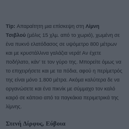
Tip:
Απαραίτητη µια επίσκεψη στη
Λίµνη
Τσιβλού
(µόλις 15 χλµ. από το χωριό), χωµένη σε
ένα πυκνό ελατόδασος σε υψόµετρο 800 µέτρων
και µε κρυστάλλινα γαλάζια νερά! Αν έχετε
ποδήλατο, κάν’ τε τον γύρο της. Μπορείτε όµως να
το επιχειρήσετε και µε τα πόδια, αφού η περίµετρός
της είναι µόνο 1.800 µέτρα. Ακόµα καλύτερα δε να
οργανώσετε και ένα πικνίκ µε σύµµαχο τον καλό
καιρό σε κάποιο από τα παγκάκια περιµετρικά της
λίµνης.
Στενή Δίρφυς, Εύβοια