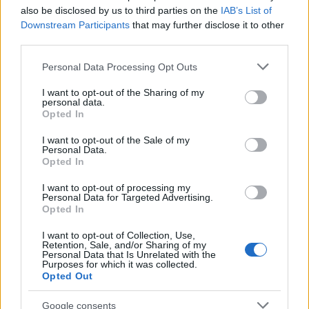
also be disclosed by us to third parties on the
IAB’s List of
Downstream Participants
that may further disclose it to other
third parties.
Please note that this website/app uses one or more Google
Personal Data Processing Opt Outs
services and may gather and store information including but
not limited to your visit or usage behaviour. You may click to
I want to opt-out of the Sharing of my
personal data.
grant or deny consent to Google and its third-party tags to
Opted In
use your data for below specified purposes in below Google
Παραδοσιακό και με διατηρημένη πλήρως την
consent section.
I want to opt-out of the Sale of my
αυθεντικότητά του, το χωριό διαθέτει ρουστίκ
Personal Data.
Opted In
ταβερνάκια για να δοκιμάσουμε τοπική κουζίνα, το
I want to opt-out of processing my
απαραίτητο καφενεδάκι για αχνιστό καφέ κάτω από
Personal Data for Targeted Advertising.
Opted In
τον πλάτανο της πλατείας, καθώς και μονοπάτια για
όμορφες διαδρομές μέσα στη φύση!
I want to opt-out of Collection, Use,
Retention, Sale, and/or Sharing of my
Personal Data that Is Unrelated with the
Purposes for which it was collected.
Opted Out
Google consents