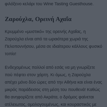
φιλόξενο κελάρι του Wine Tasting Guesthouse.
Ζαρούχλα, Ορεινή Αχαΐα
Κρυµµένο «µυστικό» της ορεινής Αχαΐας, η
Ζαρούχλα είναι από τα ωραιότερα χωριά της
Πελοποννήσου, µέσα σε ιδιαίτερου κάλλους φυσικό
τοπίο!
Ενδεχοµένως πολλοί από εσάς να µη γνωρίζετε
πού πέφτει στον χάρτη. Κι όµως, η Ζαρούχλα
απέχει µόνο δύο ώρες από την Αθήνα και είναι ένας
µικρός παράδεισος στη µέση του πουθενά! Καθώς
θα ανηφορίζετε από Ακράτα, ο δρόµος φαίνεται
ατέλειωτος, οµολογουµένως, και κουραστικός µε